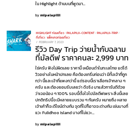
ใน Highlight ด้านบนที่พูดมา…
by
mipalapilii
HIGHLIGHT ท่องเที่ยว
/
PALAPILII-CONTENT
/
PALAPILII-TRIP
/
ที่เที่ยว
/
แพ็คเกจท่องเที่ยว
POSTED
FEBRUARY 7, 2023
FEBRUARY
รีวิว Day Trip ว่ายน้ำกับฉลาม
ON
7,
2023
ที่มัลดีฟ ราคาคนละ 2,999 บาท
ใช่ครับ ฟังไม่ผิดเลย ราคานี้ เหมือนดำในทะเลไทย แต่ได้
วิวอย่างในหน้าปกเลย คือต้องเกริ่นก่อนว่า มีทั้งเจ้าที่ถูก
กว่า นี้และเจ้าที่แพงกว่านี้ แต่รอบนี้เราเลือกเจ้ากลาง ๆ
ครับ และต้องยอมรับเลยว่า ดีจริง มาแล้วการันตีด้วย
ว่าเจอน้อง ๆ 100% รอบนี้ตั้งใจไปมัลดีฟเพราะสิ่งนี้เลย
ปกติทริปนี้จะมีหลายแบบรวม ๆ กันครับ หมายถึง หลาย
เจ้าเค้าก็จะดีไซน์ต่างกัน จุดที่ไปก็อาจจะต่างกัน เช่นบางที่
แวะ Fulidhoo Island บางที่ไม่แวะ…
by
mipalapilii