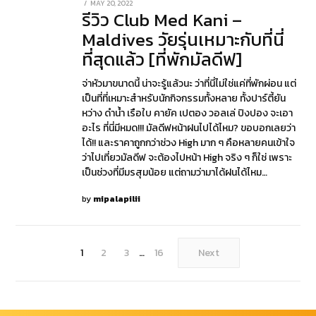
POSTED
MAY 20, 2022
MAY
รีวิว Club Med Kani –
ON
20,
2022
Maldives วัยรุ่นเหมาะกับที่นี่
ที่สุดแล้ว [ที่พักมัลดีฟ]
จ่าหัวมาขนาดนี้ น่าจะรู้แล้วนะ ว่าที่นี่ไม่ใช่แค่ที่พักผ่อน แต่
เป็นที่ที่เหมาะสำหรับนักกิจกรรมทั้งหลาย ทั้งปาร์ตี้ยัน
หว่าง ดำน้ำ เรือใบ คายัค เปตอง วอลเล่ ปิงปอง จะเอา
อะไร ที่นี่มีหมด!!! มัลดีฟหน้าฝนไปได้ไหม? ขอบอกเลยว่า
ได้!! และราคาถูกกว่าช่วง High มาก ๆ คือหลายคนเข้าใจ
ว่าไปเที่ยวมัลดีฟ จะต้องไปหน้า High จริง ๆ ก็ใช่ เพราะ
เป็นช่วงที่มีมรสุมน้อย แต่ถามว่ามาได้ฝนได้ไหม…
by
mipalapilii
1
2
3
…
16
Next