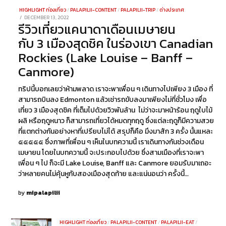
HIGHLIGHT ท่องเที่ยว
/
PALAPILII-CONTENT
/
PALAPILII-TRIP
/
ต่างประเทศ
POSTED
DECEMBER 13, 2022
DECEMBER
รีวิวเที่ยวแคนาดาเดือนเมษายน
ON
13,
2022
กับ 3 เมืองสุดชิค ในร่องเขา Canadian
Rockies (Lake Louise – Banff –
Canmore)
ทริปนี้บอกเลยว่าห้ามพลาด เราจะพาเพื่อน ๆ เดินทางไปเพียง 3 เมือง ที่
สามารถบินลง Edmonton แล้วเช่ารถขับลงมาเพียงไม่กี่ชั่วโมง เพื่อ
เที่ยว 3 เมืองสุดชิค ที่เต็มไปด้วยวิวพันล้าน ไม่ว่าจะมาหน้าร้อน ฤดูใบไม้
ผลิ หรือฤดูหนาว ก็สามารถเที่ยวได้หมดทุกฤดู ซึ่งแต่ละฤดูก็มีความสวย
ที่แตกต่างกันอย่างหาที่เปรียบไม่ได้ สรุปก็คือ มึงมาสัก 3 ครั้ง นั้นแหละ
๕๕๕๕๕ ซึ่งภาพที่เพื่อน ๆ เห็นในบทความนี้ เราเดินทางกันช่วงเดือน
เมษายน โดยในบทความนี้ จะประกอบไปด้วย ซึ่งสามเมืองที่เราจะพา
เพื่อน ๆ ไป ก็จะมี Lake Louise, Banff และ Canmore ยอมรับมาเถอะ
ว่าหลายคนไม่คุ้นหูกับสองเมืองสุดท้าย และแน่นอนว่า ครั้งนี้…
by
mipalapilii
HIGHLIGHT ท่องเที่ยว
/
PALAPILII-CONTENT
/
PALAPILII-EAT
/