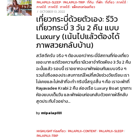
PALAPILII-SLEEP
/
PALAPILII-TRIP
/
ที่กิน
/
ที่พัก
/
ที่เที่ยว
/
ภาคใต้
/
ภาคใต้
/
ภาคใต้
/
ภาคใต้
/
แพ็คเกจท่องเที่ยว
POSTED
OCTOBER 13, 2022
OCTOBER
เที่ยวกระบี่ด้วยตัวเอง: รีวิว
ON
14,
2022
เที่ยวกระบี่ 3 วัน 2 คืน แบบ
Luxury (เน้นไปแล้วต้องได้
ภาพสวยกลับบ้าน)
สวัสดีครับ จริง ๆ ต้องบอกว่ากระบี่มีสถานที่ท่องเที่ยว
เยอะมาก แต่ด้วยความที่เรามีเวลาจำกัดเพียง 3 วัน 2 คืน
ฉะนั้นแล้ว รอบนี้ เราอยากจะมาพักผ่อนกันแบบจริง ๆ
รวมไปถึงลองประสบการณ์ใหม่ที่สมัยช่วงวัยเรียน เรา
ไม่เคยและไม่กล้าที่จะทำ ทริปนี้สรุปสั้น ๆ คือ เราจะพักที่
Rayavadee Krabi 2 คืน ล่องเรือ Luxury Boat รูทเกาะ
ห้องแบบเต็มวัน และพักผ่อนก่อนกลับด้วยคาเฟ่ลึกลับ
สุดประทับใจอย่าง…
by
mipalapilii
HIGHLIGHT ท่องเที่ยว
/
PALAPILII-CONTENT
/
PALAPILII-SLEEP
/
PALAPILII-TRIP