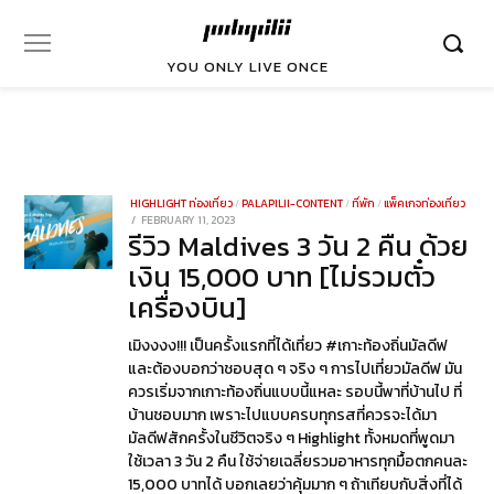
YOU ONLY LIVE ONCE
HIGHLIGHT ท่องเที่ยว
/
PALAPILII-CONTENT
/
ที่พัก
/
แพ็คเกจท่องเที่ยว
POSTED
FEBRUARY 11, 2023
FEBRUARY
รีวิว Maldives 3 วัน 2 คืน ด้วย
ON
11,
2023
เงิน 15,000 บาท [ไม่รวมตั๋ว
เครื่องบิน]
เมิงงงง!!! เป็นครั้งแรกที่ได้เที่ยว #เกาะท้องถิ่นมัลดีฟ
และต้องบอกว่าชอบสุด ๆ จริง ๆ การไปเที่ยวมัลดีฟ มัน
ควรเริ่มจากเกาะท้องถิ่นแบบนี้แหละ รอบนี้พาที่บ้านไป ที่
บ้านชอบมาก เพราะไปแบบครบทุกรสที่ควรจะได้มา
มัลดีฟสักครั้งในชีวิตจริง ๆ Highlight ทั้งหมดที่พูดมา
ใช้เวลา 3 วัน 2 คืน ใช้จ่ายเฉลี่ยรวมอาหารทุกมื้อตกคนละ
15,000 บาทได้ บอกเลยว่าคุ้มมาก ๆ ถ้าเทียบกับสิ่งที่ได้