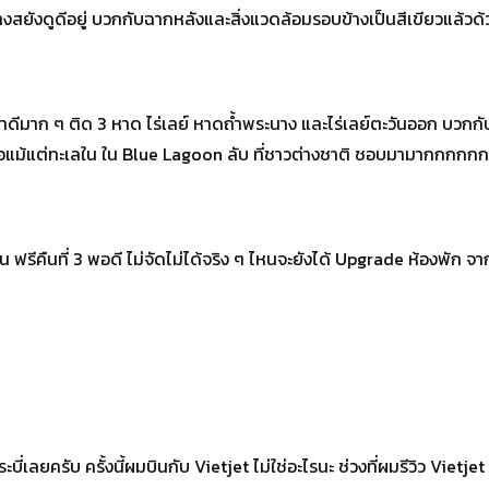
งสยังดูดีอยู่ บวกกับฉากหลังและสิ่งแวดล้อมรอบข้างเป็นสีเขียวแล้วด้
ว่าดีมาก ๆ ติด 3 หาด ไร่เลย์ หาดถ้ำพระนาง และไร่เลย์ตะวันออก บวกกับ
หรือแม้แต่ทะเลใน ใน Blue Lagoon ลับ ที่ชาวต่างชาติ ชอบมามากก
คืน ฟรีคืนที่ 3 พอดี ไม่จัดไม่ได้จริง ๆ ไหนจะยังได้ Upgrade ห้องพัก 
งกระบี่เลยครับ ครั้งนี้ผมบินกับ Vietjet ไม่ใช่อะไรนะ ช่วงที่ผมรีวิว Vi