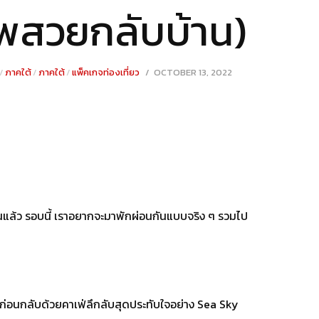
าพสวยกลับบ้าน)
POSTED
/
ภาคใต้
/
ภาคใต้
/
แพ็คเกจท่องเที่ยว
OCTOBER 13, 2022
OCTOBER
ON
14,
2022
ะนั้นแล้ว รอบนี้ เราอยากจะมาพักผ่อนกันแบบจริง ๆ รวมไป
่อนก่อนกลับด้วยคาเฟ่ลึกลับสุดประทับใจอย่าง Sea Sky