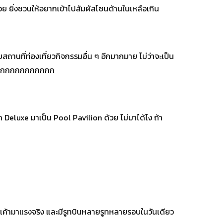
วย ยิ่งชวนให้อยากเข้าไปสัมผัสโซนด้านในเหลือเกิน
สถานที่ท่องเที่ยวกิจกรรมอื่น ๆ อีกมากมาย ไม่ว่าจะเป็น
กกกกกกกกกกกกกกก
จาก Deluxe มาเป็น Pool Pavilion ด้วย ไม่มาได้ไง ถ้า
etjet เค้ามาแรงจริง และมีรูทบินหลายรูทหลายรอบในวันเดียว