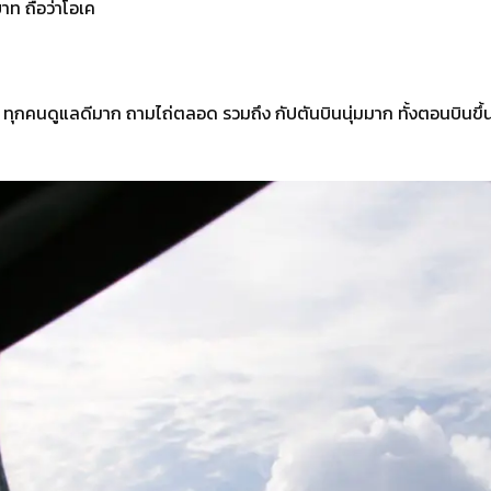
บาท ถือว่าโอเค
 ทุกคนดูแลดีมาก ถามไถ่ตลอด รวมถึง กัปตันบินนุ่มมาก ทั้งตอนบินขึ้น 