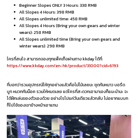
Beginner Slopes ONLY 3 Hours: 338 RMB
All Slopes 4 Hours: 398 RMB
All Slopes unlimited time: 458 RMB
All Slopes 4 Hours (Bring your own gears and winter
wears): 258 RMB
All Slopes unlimited time (Bring your own gears and
winter wears): 298 RMB
ใครที่สนใจ สามารถจองทุกแพ็คเก็จผ่านทาง kkday ได้ที่:
https://www.kkday.com/en-hk/product/31000?cid=6193
ที่บอกว่ารวมอุปกรณ์ให้ทุกอย่างแล้วคือไม่โม้เลยนะ ชุดกันหนาว บอรืด
บูท หมวกกันน๊อค รวมให้หมดเลย แต่ใครที่สะดวกเอามาเองก็แนะนำนะ จะ
ได้ฝึกเล่นของตัวเองด้วย อย่างไรไปแค่วันเดียวแล้วกลับ ไม่อยากแบบก
ก็ไปใช้ของเขาข้างหน้าเอาแทน