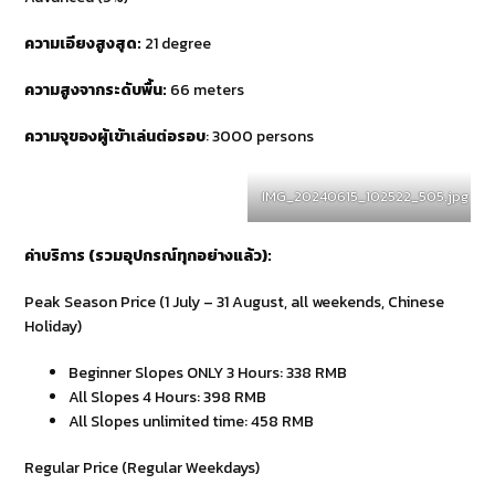
ความเอียงสูงสุด:
21 degree
ความสูงจากระดับพื้น:
66 meters
ความจุของผู้เข้าเล่นต่อรอบ
: 3000 persons
IMG_20240615_102522_505.jpg
ค่าบริการ (รวมอุปกรณ์ทุกอย่างแล้ว):
Peak Season Price (1 July – 31 August, all weekends, Chinese
Holiday)
Beginner Slopes ONLY 3 Hours: 338 RMB
All Slopes 4 Hours: 398 RMB
All Slopes unlimited time: 458 RMB
Regular Price (Regular Weekdays)