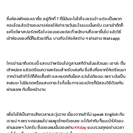
ซึ่งห้องพักของเราชื่อ อยู่ตึกที่ 7 ที่นี่มันจะไม่ใช่โรงแรมจ๋า แต่จะเป็นพวก
คอนโดแล้วเจ้าของมาปล่อยให้เช่ารายวันอะไรแบบนั้นครับ เวลาเข้าตึกก็
แค่โชว์พาสปอร์ตหรือใบจองของแต่ละที่ พนักงานก็จะพาขึ้นไป แล้ววิธี
เข้าห้องของที่นี่ก็แล้วแต่ที่นะ บางทีจะให้รหัสต่าง ๆ ผ่านทาง Watsapp
ใครอ่านมาถึงตรงนี้ แสดงว่าพร้อมไปดูลานสกีด้านในแล้วเนอะ เอาล่ะ ตื่น
เช้าหน่อย แล้วเตรียมความพร้อมสำหรับเล่นกัน ซึ่งสิ่งที่อยากให้เตรียมมา
จากบ้านถ้าทำได้ก็คือเสื้อผ้า และหมวกกันน็อค แว่นไม่ต้องนะ เพราะมันเป็น
Indoor ไม่มีแดดหรือแสบตาอะไรทั้งนั้น การจองบัตรก็มีสองวิธีด้วยกัน
ผ่านแอพ กับซื้อหน้างาน
เพื่อไม่ให้เป็นการเสียเวลาและวุ่นวาย เนื่องจากเค้าไม่ speak English กับ
เราแน่ ๆ เพราะตอนผมไป ผมพูดไทยด้วยเลย จะได้เท่ากัน ก็แนะนำให้จอง
ผ่านแอพฯ ไปครับ ซึ่งของผมนั้นจองผ่าน
KKday
แบบรวมทุกอย่างเวลา