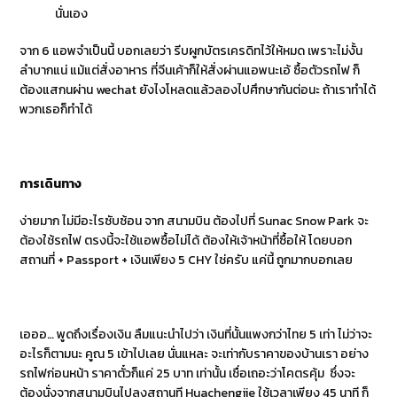
นั่นเอง
จาก 6 แอพจำเป็นนี้ บอกเลยว่า รีบผูกบัตรเครดิทไว้ให้หมด เพราะไม่งั้น
ลำบากแน่ แม้แต่สั่งอาหาร ที่จีนเค้าก็ให้สั่งผ่านแอพนะเอ้ ซื้อตัวรถไฟ ก็
ต้องแสกนผ่าน wechat ยังไงโหลดแล้วลองไปศึกษากันต่อนะ ถ้าเราทำได้
พวกเธอก็ทำได้
การเดินทาง
ง่ายมาก ไม่มีอะไรซับซ้อน จาก สนามบิน ต้องไปที่ Sunac Snow Park จะ
ต้องใช้รถไฟ ตรงนี้จะใช้แอพซื้อไม่ได้ ต้องให้เจ้าหน้าที่ซื้อให้ โดยบอก
สถานที่ + Passport + เงินเพียง 5 CHY ใช่ครับ แค่นี้ ถูกมากบอกเลย
เอออ… พูดถึงเรื่องเงิน ลืมแนะนำไปว่า เงินที่นั้นแพงกว่าไทย 5 เท่า ไม่ว่าจะ
อะไรก็ตามนะ คูณ 5 เข้าไปเลย นั่นแหละ จะเท่ากับราคาของบ้านเรา อย่าง
รถไฟก่อนหน้า ราคาตั๋วก็แค่ 25 บาท เท่านั้น เชื่อเถอะว่าโคตรคุ้ม ซึ่งจะ
ต้องนั่งจากสนามบินไปลงสถานที Huachengjie ใช้เวลาเพียง 45 นาที ก็