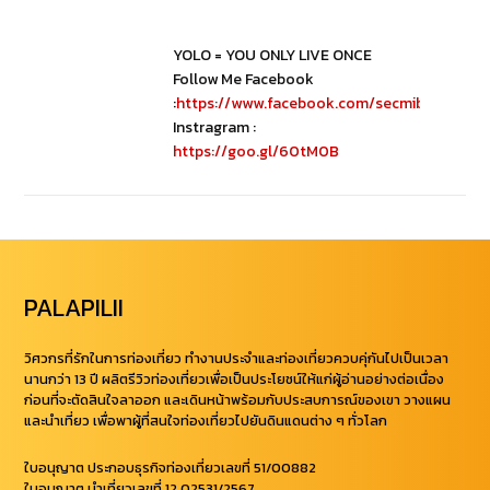
YOLO = YOU ONLY LIVE ONCE
Follow Me Facebook
:
https://www.facebook.com/secmibubbib
Instragram :
https://goo.gl/60tM0B
PALAPILII
วิศวกรที่รักในการท่องเที่ยว ทำงานประจำและท่องเที่ยวควบคุ่กันไปเป็นเวลา
นานกว่า 13 ปี ผลิตรีวิวท่องเที่ยวเพื่อเป็นประโยชน์ให้แก่ผู้อ่านอย่างต่อเนื่อง
ก่อนที่จะตัดสินใจลาออก และเดินหน้าพร้อมกับประสบการณ์ของเขา วางแผน
และนำเที่ยว เพื่อพาผู้ที่สนใจท่องเที่ยวไปยันดินแดนต่าง ๆ ทั่วโลก
ใบอนุญาต ประกอบธุรกิจท่องเที่ยวเลขที่ 51/00882
ใบอนุญาต นำเที่ยวเลขที่ 12.02531/2567