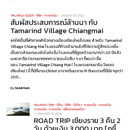
PALAPILII-SLEEP
/
ที่พัก
/
ภาคเหนือ
POSTED
AUGUST 23, 2022
AUGUST
สัมผัสประสบการณ์ล้านนา กับ
ON
26,
2022
Tamarind Village Chiangmai
ยกให้เป็นที่พักกายพักใจกลางเมืองเชียงใหม่ไปเลย สำหรับ Tamarind
Village Chiang Mai โรงเเรมที่ก้าวเข้ามาเเล้วที่ให้ความรู้สึกประหนึ่ง
เป็นชาวล้านนาเองยังไงยังงั้น โรงเเรมที่นี่ถูกสร้างมามากว่า 20 ปีแล้ว
นะพวก ถือว่านานมากกกก! เราแอบไปสืบ ๆ มา ก็พบว่า ชื่อ
ของ Tamarind Village Chiang Mai ( โรงแรมแทมมาริน วิลเลจ
เชียงใหม่ ) นี้ ก็มีที่มานะเว้ยยย มาจากต้นมะขาม !!! ต้นมะขามที่นี่มีอายุกว่า
200…
by
looktan
PALAPILII-TRIP
/
ที่กิน
/
ที่พัก
/
ที่เที่ยว
/
ภาคเหนือ
/
ภาคเหนือ
/
ภาคเหนือ
/
ภาคเหนือ
/
แพ็คเกจท่องเที่ยว
POSTED
JANUARY 22, 2019
DECEMBER
ROAD TRIP เชียงราย 3 คืน 2
ON
23,
2021
วัน ด้วยเงิน 3,000 บาท [ภูชี้