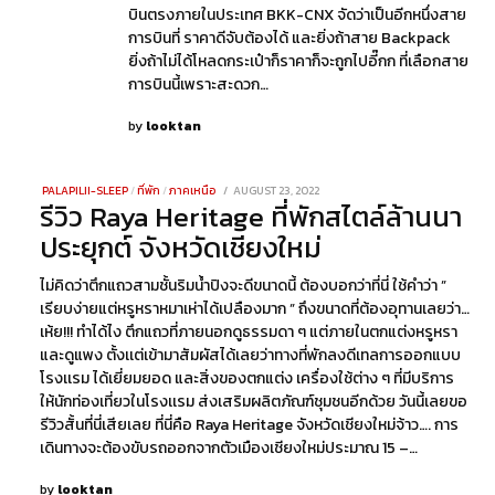
บินตรงภายในประเทศ BKK-CNX จัดว่าเป็นอีกหนึ่งสาย
การบินที่ ราคาดีจับต้องได้ และยิ่งถ้าสาย Backpack
ยิ่งถ้าไม่ได้โหลดกระเป๋าก็ราคาก็จะถูกไปอี๊กก ที่เลือกสาย
การบินนี้เพราะสะดวก…
by
looktan
PALAPILII-SLEEP
/
ที่พัก
/
ภาคเหนือ
POSTED
AUGUST 23, 2022
AUGUST
รีวิว Raya Heritage ที่พักสไตล์ล้านนา
ON
26,
2022
ประยุกต์ จังหวัดเชียงใหม่
ไม่คิดว่าตึกแถวสามชั้นริมน้ำปิงจะดีขนาดนี้ ต้องบอกว่าที่นี่ ใช้คำว่า ”
เรียบง่ายแต่หรูหราหมาเห่าได้เปลืองมาก ” ถึงขนาดที่ต้องอุทานเลยว่า…
เห้ย!!! ทำได้ไง ตึกแถวที่ภายนอกดูธรรมดา ๆ แต่ภายในตกแต่งหรูหรา
และดูแพง ตั้งเเต่เข้ามาสัมผัสได้เลยว่าทางที่พักลงดีเทลการออกแบบ
โรงเเรม ได้เยี่ยมยอด และสิ่งของตกแต่ง เครื่องใช้ต่าง ๆ ที่มีบริการ
ให้นักท่องเที่ยวในโรงเเรม ส่งเสริมผลิตภัณฑ์ชุมชนอีกด้วย วันนี้เลยขอ
รีวิวสั้นที่นี่เสียเลย ที่นี่คือ Raya Heritage จังหวัดเชียงใหม่จ้าว…. การ
เดินทางจะต้องขับรถออกจากตัวเมืองเชียงใหม่ประมาณ 15 –…
by
looktan