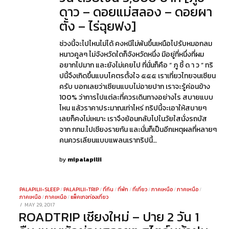
ดาว – ดอยแม่สลอง – ดอยผา
ตั้ง – ไร่ฉุยฟง]
ช่วงนี้จะไปไหนไม่ได้ คงหนีไม่พ้นขึ้นเหนือไปรับหมอกลม
หนาวคูลๆ ไม่จังหวัดใดก็จังหวัดหนึ่ง มีอยู่ที่หนึ่งที่ผม
อยากไปมาก และยังไม่เคยไป ที่นั่นก็คือ “ ภู ชี้ ด า ว “ ทริ
ปนี้จึงเกิดขึ้นแบบโคตรตั้งใจ ๕๕๕ เราเที่ยวไทยจนเซียน
ครับ บอกเลยว่าเซียนแบบไม่อายปาก เราจะรู้ค่อนข้าง
100% ว่าการไปแต่ละที่ควรเดินทางอย่างไร สบายแบบ
ไหน แล้วราคาประมาณเท่าไหร่ ทริปนี้จะเอาให้สบายๆ
เลยก็คงไม่เหมาะ เราจึงย้อนกลับไปในวัยใสนั่งรถบัส
จาก กทม.ไปเชียงรายกัน และนั่นก็เป็นอีกเหตุผลที่หลายๆ
คนควรเลียนแบบแพลนเราทริปนี้…
by
mipalapilii
PALAPILII-SLEEP
/
PALAPILII-TRIP
/
ที่กิน
/
ที่พัก
/
ที่เที่ยว
/
ภาคเหนือ
/
ภาคเหนือ
/
ภาคเหนือ
/
ภาคเหนือ
/
แพ็คเกจท่องเที่ยว
POSTED
MAY 29, 2017
DECEMBER
ROADTRIP เชียงใหม่ – ปาย 2 วัน 1
ON
28,
2021