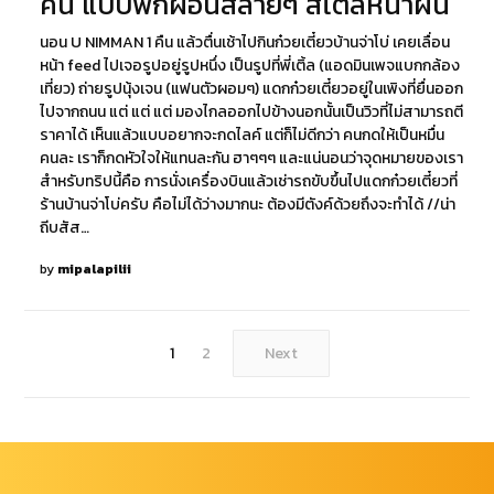
คืน แบบพักผ่อนสลายๆ สไตล์หน้าฝน
นอน U NIMMAN 1 คืน แล้วตื่นเช้าไปกินก๋วยเตี๋ยวบ้านจ่าโบ่ เคยเลื่อน
หน้า feed ไปเจอรูปอยู่รูปหนึ่ง เป็นรูปที่พี่เติ้ล (แอดมินเพจแบกกล้อง
เที่ยว) ถ่ายรูปนุ้งเจน (แฟนตัวผอมๆ) แดกก๋วยเตี๋ยวอยู่ในเพิงที่ยื่นออก
ไปจากถนน แต่ แต่ แต่ มองไกลออกไปข้างนอกนั้นเป็นวิวที่ไม่สามารถตี
ราคาได้ เห็นแล้วแบบอยากจะกดไลค์ แต่ก็ไม่ดีกว่า คนกดให้เป็นหมื่น
คนละ เราก็กดหัวใจให้แทนละกัน ฮาๆๆๆ และแน่นอนว่าจุดหมายของเรา
สำหรับทริปนี้คือ การนั่งเครื่องบินแล้วเช่ารถขับขึ้นไปแดกก๋วยเตี๋ยวที่
ร้านบ้านจ่าโบ่ครับ คือไม่ได้ว่างมากนะ ต้องมีตังค์ด้วยถึงจะทำได้ //น่า
ถีบสัส…
by
mipalapilii
1
2
Next