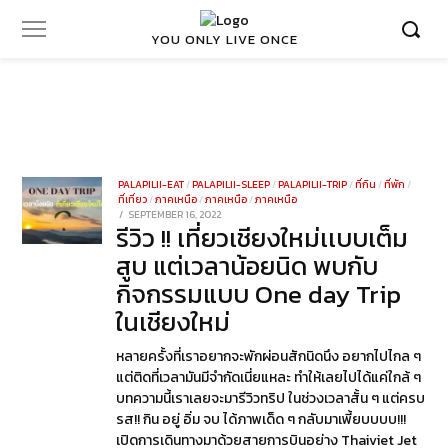
YOU ONLY LIVE ONCE
PALAPILII-EAT
/
PALAPILII-SLEEP
/
PALAPILII-TRIP
/
ที่กิน
/
ที่พัก
/
ที่เที่ยว
/
ภาคเหนือ
/
ภาคเหนือ
/
ภาคเหนือ
POSTED
SEPTEMBER 16, 2022
SEPTEMBER
รีวิว !! เที่ยวเชียงใหม่เเบบเต็ม
ON
28,
2022
สูบ แต่เวลาน้อยนิด พบกับ
กิจกรรมแบบ One day Trip
ในเชียงใหม่
หลายครั้งที่เราอยากจะพักผ่อนสักนิดนึง อยากไปไกล ๆ
แต่ติดที่เวลามันมีจำกัดเนี่ยแหละ ทำให้เลยไปได้แค่ใกล้ ๆ
บทความนี้เราเลยจะมารีวิวทริป ในช่วงเวลาสั้น ๆ แต่ครบ
รส!! กิน อยู่ อิ่ม จบ ได้ภาพเด็ด ๆ กลับมาเพี้ยบบบบ!!!
เปิดการเดินทางมาด้วยสายการบินอย่าง Thaiviet Jet