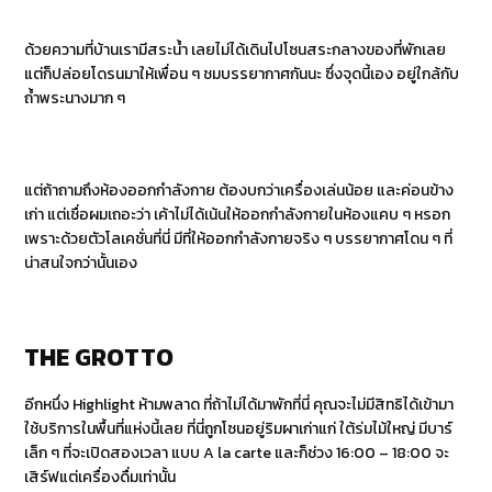
ด้วยความที่บ้านเรามีสระน้ำ เลยไม่ได้เดินไปโซนสระกลางของที่พักเลย
แต่ก็ปล่อยโดรนมาให้เพื่อน ๆ ชมบรรยากาศกันนะ ซึ่งจุดนี้เอง อยู่ใกล้กับ
ถ้ำพระนางมาก ๆ
แต่ถ้าถามถึงห้องออกกำลังกาย ต้องบกว่าเครื่องเล่นน้อย และค่อนข้าง
เก่า แต่เชื่อผมเถอะว่า เค้าไม่ได้เน้นให้ออกกำลังกายในห้องแคบ ๆ หรอก
เพราะด้วยตัวโลเคชั่นที่นี่ มีที่ให้ออกกำลังกายจริง ๆ บรรยากาศโดน ๆ ที่
น่าสนใจกว่านั้นเอง
THE GROTTO
อีกหนึ่ง Highlight ห้ามพลาด ที่ถ้าไม่ได้มาพักที่นี่ คุณจะไม่มีสิทธิได้เข้ามา
ใช้บริการในพื้นที่แห่งนี้เลย ที่นี่ถูกโซนอยู่ริมผาเก่าแก่ ใต้ร่มไม้ใหญ่ มีบาร์
เล็ก ๆ ที่จะเปิดสองเวลา แบบ A la carte และก็ช่วง 16:00 – 18:00 จะ
เสิร์ฟแต่เครื่องดื่มเท่านั้น