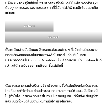
ครัวพระนาง อยู่ใกล้กับถ้ำพระนางเลย เป็นอีกจุดที่ถ้าได้มาช่วงเย็น ยูจะ
ต้องถูกตกแน่นอน เพราะบรรยากาศที่นี่เรียกได้ว่าฟ้าระเบิดโปรดมาเกิด
แน่นอน
default
default
ตั้งแต่ด้านล่างยันด้านบน มีการตกแต่งแบบไทย ๆ ที่แม้แต่คนไทยอย่าง
เรายังต้องยกกล้องขึ้นมาแชะภาพสักใบสองใบก่อนขึ้นไปทาน
บรรยากาศดี มีโซน indoor & outdoor ให้เลือก แต่แนะนำ outdoor ไปดี
กว่า จะได้เสพย์บรรยกาศเสียงคลื่นได้เต็มที่
ตัวอาหารสามารถสั่งเป็นคอร์สหรือจะตามสั่งก็ได้เหมือนกัน เน้นอาหาร
ไทยที่รสชาติจัดจ้านแต่คนต่างประเทศสามารถทานได้ เออ… มันดีตรงนี้
ไม่รู้ทำได้ไง เอาจริง ตอนเราไปทานมีหลากเมนูมาก แต่อิ่มตั้งแต่เมนูที่สาม
แล้ว มันดีทั้งหมด ไม่มีจานไหนทานไม่ได้ หรือไม่ดีเลย