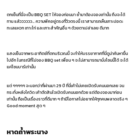
ตกเย็นที่นี่จะเป็น BBQ SET ให้จองก่อนมา ย้ำมาต้องจองเท่านั้น ถึงจะได้
ทาน แล้วววววว… ความพีคอยู่ตรงที่วิวตรงนี้ เราสามารถเห็นเกาะปอดะ
ทะเลแหวก เกาะไก่ และเกาะสำคัญอื่น ๆ ด้วยตาเปล่าเลย ดีมาก
แสงเย็นจากพระอาทิตย์ที่ตกบริเวณนี้ จะทำให้บรรยากาศที่นี่ดูน่าค้นหาขึ้น
ไปอีก ในกรณีที่ไม่จอง BBQ set เพื่อน ๆ จะไม่สามารถมานั่งโซนนี้ได้ จะได้
แค่โซนบาร์เท่านั้น
แต่ ๆๆๆๆๆ จะบอกว่าที่ผ่านมา 29 ปี ที่นี่เค้าไม่เคยเปิดรับคนนอกเลย จน
กระทั่งหลังโควิด เค้าตัดสินใจเปิดรับคนนอกด้วย แต่ต้องจองมาก่อน
เท่านั้น ถือเป็นเรื่องราวที่ดีมาก ๆ ถ้ามีโอกาสไม่อยากให้ทุกคนพลาดจริง ๆ
Good moment สุด ๆ
หาดถ้ำพระนาง