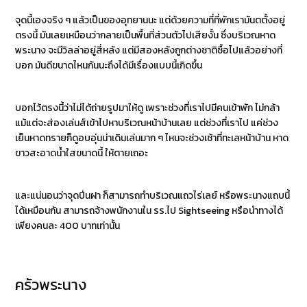
จุดนี้เองจริง ๆ แล้วเป็นของอุทยานนะ แต่ด้วยความที่ที่พักเรามันตตั้งอยู่
ตรงนี้ มันเลยเหมือนว่ากลายเป็นพื้นที่ส่วนตัวไปเสียงั้น ซึ่งบริเวณหาด
พระนาง จะมีวิลล่าอยู่สี่หลัง แต่มีสองหลังถูกต่างชาติซื้อไปแล้วอย่างที่
บอก มันดีขนาดไหนกันนะถึงได้มีเรื่องแบบนี้เกิดขึ้น
บอกไว้ตรงนี้ว่าไม่ได้ถ่ายรูปมาให้ดู เพราะช่วงที่เราไปมีคนเข้าพัก ไม่กล้า
แม้แต่จะส่องเล่นส์เข้าไปหาบริเวณหน้าบ้านเลย แต่ช่วงที่เราไป แค่ช่วง
เย็นหาดทรายก็ดูอบอุ่นน่าเดินเล่นมาก ๆ ไหนจะช่วงเช้าที่ทะเลหน้าบ้าน หาด
ขาวสะอาดน้ำใสขนาดนี้ ให้ตายเถอะ
และแน่นอนว่าจุดปีนฝา ก็สามารถทำบริเวณแถวไร่เลย์ หรือพระนางแถบนี้
ได้เหมือนกัน สามารถจ้างพนักงานใน รร.ไป Sightseeing หรือนำทางได้
เพียงคนละ 400 บาทเท่านั้น
ครัวพระนาง