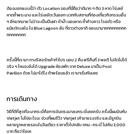
ต้องบอกแบบนี้ว่า ตัว Location ของที่นี่ถือว่าดีมาก ๆ ติด 3 หาด ไร่เลย์
หาดถ้ำพระนาง และไร่เลย์ตะวันออก บวกกับสถานที่ท่องเที่ยวกิจกรรมอื่น
ๆ อีกมากมาย ไม่ว่าจะเป็นปีนฝา ดำน้ำ นอนหาด ถ้ำค้างคาว โรยตัว หรือ
แม้แต่ทะเลใน ใน Blue Lagoon ลับ ที่ชาวต่างชาติ ชอบมามากกกกกกกกก
กกกกกกกก
ครั้งนี้ที่เรามา ทางรีสอร์ทเค้าทำโปร นอน 2 คืน ฟรีคืนที่ 3 พอดี ไม่จัดไม่ได้
จริง ๆ ไหนจะยังได้ Upgrade ห้องพัก จาก Deluxe มาเป็น Pool
Pavilion ด้วย ไม่มาได้ไง ถ้าพร้อมแล้ว เรามาเริ่มกันเลย
การเดินทาง
วิธีที่ดีที่สุดที่จะมากระบี่คือการบินตรงมาลงกระบี่เลยครับ ครั้งนี้ผมบินกับ
Vietjet ไม่ใช่อะไรนะ ช่วงที่ผมรีวิว Vietjet เค้ามาแรงจริง และมีรูทบิน
หลายรูทหลายรอบในวันเดียว ราคาตั๋วไปกลับ กทม.-กระบี่ ไม่เกิน 3,000
บาท ถือว่าโอเค