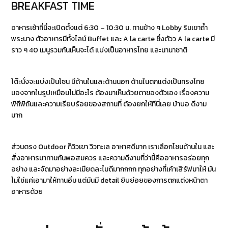
BREAKFAST TIME
อาหารเช้าที่นี่จะเปิดตั้งแต่ 6:30 – 10:30 น. ทานข้าง ๆ Lobby ริมเขาถ้ำ
พระนาง ตัวอาหารมีทั้งไลน์ Buffet และ A la carte ซึ่งตัวว A la carte มี
ราว ๆ 40 เมนูรวมกันเห็นจะได้ แบ่งเป็นอาหารไทย และนานาชาติ
โต๊ะนั่งจะแบ่งเป็นโซน มีด้านในและด้านนอก ด้านในตกแต่งเป็นทรงไทย
มองจากในรูปเหมือนไม่มีอะไร ต้องมาเห็นด้วยตาของตัวเอง เรื่องความ
พิถีพิถันและความเรียบร้อยของสถานที่ ต้องยกให้ทีนี่เลย บ้าบอ ดีงาม
มาก
ส่วนตรง Outdoor ก็วิวเขา วิวทะเล อาหาศดีมาก เราเลือกโซนด้านใน และ
สั่งอาหารมาทานกันพอสมควร และความดีงามที่ว่านี้คืออาหารอร่อยทุก
อย่าง และจัดมาอย่างละเมียดละไมดีมากกกก ทุกอย่างที่เค้าเสิร์ฟมาให้ มัน
ไม่ใช่แค่เอามาให้ทานอิ่ม แต่มันมี detail ยิบย่อยของการตกแต่งหน้าตา
อาหารด้วย