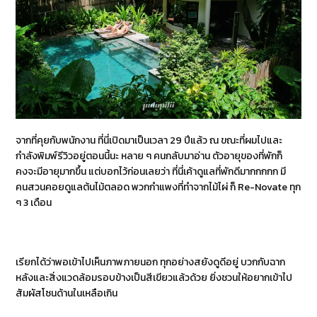
จากที่คุยกับพนักงาน ที่นี่เปิดมาเป็นเวลา 29 ปีแล้ว ณ ขณะที่ผมไปและ
กำลังพิมพ์รีวิวอยู่ตอนนี้นะ หลาย ๆ คนกลับมาอ่าน ตัวอายุของที่พักก็
คงจะมีอายุมากขึ้น แต่บอกไว้ก่อนเลยว่า ที่นี่เค้าดูแลที่พักดีมากกกกก มี
คนสวนคอยดูแลต้นไม้ตลอด พวกกำแพงที่ทำจากไม้ไผ่ ก็ Re-Novate ทุก
ๆ 3 เดือน
เรียกได้ว่าพอเข้าไปเห็นภาพภายนอก ทุกอย่างสยังดูดีอยู่ บวกกับฉาก
หลังและสิ่งแวดล้อมรอบข้างเป็นสีเขียวแล้วด้วย ยิ่งชวนให้อยากเข้าไป
สัมผัสโซนด้านในเหลือเกิน