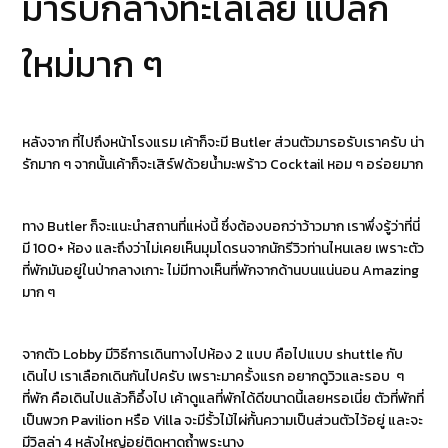
มารับกลางทะเลเลย แปลก
ใหม่มาก ๆ
หลังจาก ที่ไปถึงหน้าโรงแรม เค้าก็จะมี Butler ส่วนตัวมารอรับเราครับ น่า
รักมาก ๆ จากนั้นเค้าก็จะเสิร์ฟด้วยน้ำมะพร้าว Cocktail หอม ๆ อร่อยมาก
ทาง Butler ก็จะแนะนำสถานที่แห่งนี้ ซึ่งต้องบอกว่าว้าวมาก เราพึ่งรู้ว่าที่นี่
มี 100+ ห้อง และถึงว่าไม่เคยเห็นมุมโดรนจากนักรีวิวท่านไหนเลย เพราะตัว
ที่พักมันอยู่ในป่ากลางเกาะ ไม่มีทางเห็นที่พักจากด้านบนแน่นอน Amazing
มาก ๆ
จากตัว Lobby มีวิธีการเดินทางไปห้อง 2 แบบ คือไปแบบ shuttle กับ
เดินไป เราเลือกเดินกันไปครับ เพราะมาครั้งแรก อยากดูวิวและรอบ ๆ
ที่พัก คือเดินไปแล้วก็อึ้งไป เค้าดูแลที่พักได้ดีขนาดนี้เลยหรอเนี่ย ตัวที่พักที่
เป็นพวก Pavilion หรือ Villa จะมีรั้วไม้ไผ่กั้นความเป็นส่วนตัวไว้อยู่ และจะ
มีวิลล่า 4 หลังใหญ่อยู่ติดหาดถ้ำพระนาง