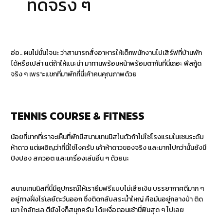
ที่ดีจริง ๆ
อ่อ.. ผมไม่มั่นใจนะ ว่าสามารถสั่งอาหารให้เด็กพนักงานไปเสิร์ฟที่บ้านพัก
ได้หรือเปล่า แต่ถ้าให้แนะนำ มาทานพร้อมหน้าพร้อมตากันที่นี่เถอะ ฟีลกู้ด
จริง ๆ เพราะแขกที่มาพักที่นี่เค้าคนคุณภาพด้วย
TENNIS COURSE & FITNESS
น้อยที่มากที่เราจะเห็นที่พักมีสนามเทนนิสในตัวถ้าไม่ใช่โรงแรมในเชนระดับ
ห้าดาว แต่เผอิญว่าที่นี่ใช่ไงครับ เค้าห้าดาวของจริง และมากไปกว่านั้นยังมี
ปิงปอง สควอต และเครื่องเล่นอื่น ๆ ด้วยนะ
สนามเทนนิสที่นี่มีอุปกรณ์ให้เรายืมฟรีแบบไม่เสียเงิน บรรยากาศดีมาก ๆ
อยู่ทางฝั่งไร่เลย์ตะวันออก ซึ่งติดกลับสระน้ำใหญ่ คือมันอยู่กลางป่า ติด
เขา ใกล้ทะเล ตียังไงก็สนุกครับ ได้เหงื่อตอนเช้านี่ฟินสุด ๆ ไปเลย