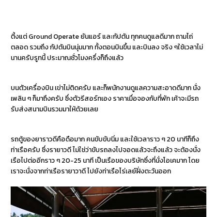
ตี้งแต่ Ground Operate ยันแอร์ และกัปตัน ทุกคนดูแลดีมาก ถามไถ่
ตลอด รวมถึง กัปตันบินนุ่มมาก ทั้งตอนบินขึ้น และบินลง จริง ๆใช้เวลาไม่
นานครับรูทนี้ ประมาณชั่วโมงครึ่งก็ถึงแล้ว
บนตัวเครื่องบิน เข่าไม่ติดครับ และก็พนักงานดูแลความสะอาดดีมาก นั่ง
เพลิน ๆ ก็มาถึงครับ ซึ่งตัวรีสอร์ทเอง ราคาเมื่อจองกับที่พัก เค้าจะมีรถ
รับส่งสนามบินรวมมาให้ด้วยเลย
รถตู้ของยาราวดีคือดือมาก คนขับขับนิ่ม และใช้เวลาราว ๆ 20 นาทีก็ถึง
ท่าเรือครับ ซึ่งรายาวดี ไม่ใช่ว่าขับรถลงไปจอดแล้วจะถึงแล้ว จะต้องนั่ง
เรือไปต่ออีกราว ๆ 20-25 นาที เป็นเรือของบริษัทซึ่งที่นั่งโอเคมาก โดย
เราจะนั่งจากท่าเรือรายาวาดี ไปยังท่าเรือไร่เลย์ฝั่งตะวันออก