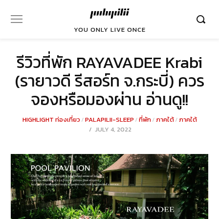
YOU ONLY LIVE ONCE
รีวิวที่พัก RAYAVADEE Krabi
(รายาวดี รีสอร์ท จ.กระบี่) ควร
จองหรือมองผ่าน อ่านดู!!
HIGHLIGHT ท่องเที่ยว
/
PALAPILII-SLEEP
/
ที่พัก
/
ภาคใต้
/
ภาคใต้
POSTED
JULY 4, 2022
JULY
ON
21,
2022