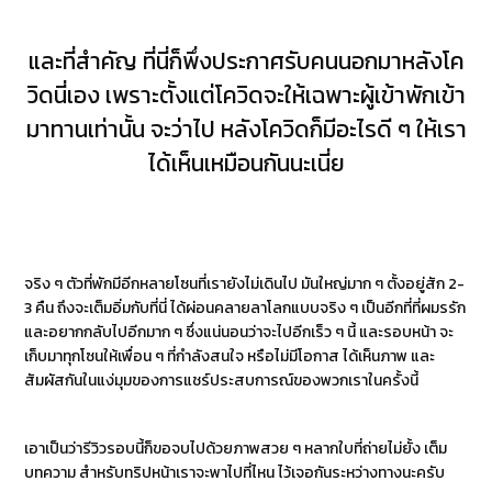
และที่สำคัญ ที่นี่ก็พึ่งประกาศรับคนนอกมาหลังโค
วิดนี่เอง เพราะตั้งแต่โควิดจะให้เฉพาะผู้เข้าพักเข้า
มาทานเท่านั้น จะว่าไป หลังโควิดก็มีอะไรดี ๆ ให้เรา
ได้เห็นเหมือนกันนะเนี่ย
จริง ๆ ตัวที่พักมีอีกหลายโซนที่เรายังไม่เดินไป มันใหญ่มาก ๆ ตั้งอยู่สัก 2-
3 คืน ถึงจะเต็มอิ่มกับที่นี่ ได้ผ่อนคลายลาโลกแบบจริง ๆ เป็นอีกที่ที่ผมรรัก
และอยากกลับไปอีกมาก ๆ ซึ่งแน่นอนว่าจะไปอีกเร็ว ๆ นี้ และรอบหน้า จะ
เก็บมาทุกโซนให้เพื่อน ๆ ที่กำลังสนใจ หรือไม่มีโอกาส ได้เห็นภาพ และ
สัมผัสกันในแง่มุมของการแชร์ประสบการณ์ของพวกเราในครั้งนี้
เอาเป็นว่ารีวิวรอบนี้ก็ขอจบไปด้วยภาพสวย ๆ หลากใบที่ถ่ายไม่ยั้ง เต็ม
บทความ สำหรับทริปหน้าเราจะพาไปที่ไหน ไว้เจอกันระหว่างทางนะครับ