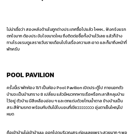
ไม่น่าเชื่อว่า สองหลังด้านในถูกต่างประเทศซื้อไปแล้ว โหหห… ฟังคร้งแรก
ตกใจมาก ต้องประจับใจขนาดไหน ถึงติดต่อซื้อทั้งบ้านไว้เลย แล้วก็จ้าง
ทางโรงแรมดูแลรายวันรายเดือนไปในเรื่องความสะอาด และก็มาถึงหน้าที่
พักครับ
POOL PAVILION
ครั้งนี้เราพักห้อง 11/1 เป็นห้อง Pool Pavilion เปิดประตู้ไป ภายนอกตัว
บ้านจะเป็นบ้านทราง 8 เปลี่ยน แล้วมีหมวกทหารเรือหรือกะลาสีคลุมบ้าน
ไว้อยู่ ตัวบ้าน มีสีเหลืองอ่อน ๆ และตกแต่งด้วยโทนน้ำตาล ข้างบ้านเป็น
สระสีฟ้ามรกต พร้อมกับต้นไม้ใบบอนที่เขียวววววววว อุ่นตาเย็นใหญ่ไป
หมด
คือเข้าบ้านไม่เข้าบ้านนะ ออกไปดูบริเวณสระก่อนเลยเพราะสวยมาก ๆ พอ