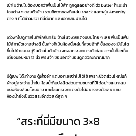
เข้าไปด้านในต้องบอกว่าพื้นเป็นไม้สัก ถูกดูแลอย่างดี ตัว butler ก็แนะนำ
โซนต่าง ๆ ของตัวบ้าน รวมถึพวกของกินเล่น snack และกลุ่ม Amenity
ต่าง ๆ ที่ได้ข่าวมาว่า ที่นี่ดีมาก และเอากลับบ้านได้
เด่วพาไปดูภายในที่พักกันครับ ข้างในจะตกแต่งแบบไทย ๆ เลย พื้นเป็นพื้น
ไม้สักาขัดเงาอย่างดี ชั้นล่างก็เป็นห้องนั่งเล่นที่สวยอีกที่ ชั้นสองจะมีบันได
ขึ้นไปข้างบนอยู่ริมด้านในตัวบ้าน จะเจอกระจกแต่งตัวก่อน จากนั้นก็จะเห็น
เตียงนอนหนา 12 นิ้ว พระเจ้า ขอบอกว่านอนดูดดวิญญาณมาก
มีตู้เซฟ โต๊ะทำงาน ตู้เสื้อผ้า แต่บอกเลยว่าไม่ได้ใช้ เพราะชีวิตส่วนใหญ่แก้
ผ้าอยู่สระว่ายน้ำกัน ห้องน้ำก็แบ่งสัดส่วนตามขนาดที่มีได้อย่างเหมาะสม
แบ่งห้องส้วม โซนอาบ และโซนกระจกแต่งตัวได้อย่างลงตัวเลย แถม
ห้องน้ำยังเป็นวิวสระอีกด้วย ดีสุด ๆ
“สระที่นี่มีขนาด 3×8