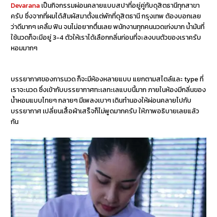
Devarana
เป็นกิจกรรมผ่อนคลายแบบสปาที่อยู่คู่กับดุสิตธานีทุกสาขา
ครับ ซึ่งจากที่ผมได้สัมผัสมาตั้งแต่พักที่ดุสิตธานี กรุงเทพ ต้องบอกเลย
ว่าดีมากๆ เคลิ้ม ฟิน จนไม่อยากตื่นเลย พนักงานทุกคนนวดเก่งมาก น้ำมันที่
ใช้นวดก็จะมีอยู่ 3-4 ตัวให้เราได้เลือกกลิ่นก่อนที่จะลงบนตัวของเราครับ
หอมมากๆ
บรรยากาศของการนวด ก็จะมีห้องหลายแบบ แยกตามสไตล์และ type ที่
เราจะนวด ซึ่งเข้ากับบรรยากาศทะเลทะเลแบบนี้มาก ภายในห้องมีกลิ่นของ
น้ำหอมแบบไทยๆ กลายๆ มีเพลงเบาๆ เดินทำนองให้ผ่อนคลายไปกับ
บรรยากาศ เปลี่ยนเสื้อผ้าเสร็จก็ไม่พูดมากครับ ให้ภาพอธิบายเลยแล้ว
กัน