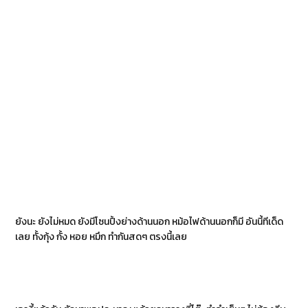
ยังนะ ยังไม่หมด ยังมีโซนปิ้งย่างด้านนอก หม้อไฟด้านนอกก็มี อันนี้ทีเด็ด
เลย ทั้งกุ้ง กั้ง หอย หมึก ทำกันสดๆ ตรงนี้เลย