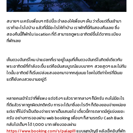
สบายๆ นะครับเพื่อนๆ ทริปนี้จะจำลองให้เพื่อนๆ เห็น ว่าตั้งแต่ตื่นเช้ามา
เราทำอะไรไปบ้าง แล้วที่นี่มีอะไรให้ทำบ้าง เราพักที่นี่กันสองคืนเลย ซึ่ง
สองคืนนี้ก็พักใน location ที่ดี สามารถดูพระอาทิตย์ขึ้นได้จากระเบียง
ที่พักเลย
เห็นดวงจันทร์ไหม น่าแปลกที่เราอยู่ในมุมที่เห็นดวงจันทร์ในทิตย์เดียวกับ
พระอาทิตย์ที่กำลังจะขึ้น แต่คือมันสมบูรณ์แบบมากๆ สวยสุดๆ และไม่ทัน
ใดนั้น อาทิตย์ ก็เริ่มเปล่งแสงออกมาจากกลุ่มเมฆ โชคไม่ดีเท่าไหร่ที่มีเมฆ
แต่ก็ยังคงสวยงามอยู่ดี
หลายคนเข้าใจว่าที่พี่แพง แต่จริงๆ แล้วราคากลางๆ ก็มีครับ คงไม่มีอะไร
ที่ดีแล้วราคาถูกผิดปกติครับ การจะได้มาซึ่งอะไรดีๆ ก็ต้องยอมจ่ายหน่อย
แต่เราก็ไม่จำเป็นต้องจ่ายราคาเต็มเสมอไป เดี๋ยวนี้การตลาดมีคู่แข่งเยอะ
ครับ อย่างการจองผ่าน web booking เพื่อนๆ ก็สามรถรับ Cash Back
กลับไปเต็มๆ ได้ 1,000 บาท เพียงจองผ่าน
https://www.booking.com/s/palapi11
แบบผูกบัญชี หลังเช็คอินที่พัก