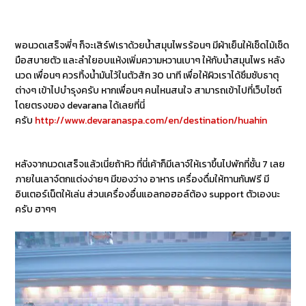
พอนวดเสร็จพี่ๆ ก็จะเสิร์ฟเราด้วยน้ำสมุนไพรร้อนๆ มีผ้าเย็นให้เช็ดไม้เช็ด
มือสบายตัว และลำใยอบแห้งเพิ่มความหวานเบาๆ ให้กับน้ำสมุนไพร หลัง
นวด เพื่อนๆ ควรทิ้งน้ำมันไว้ในตัวสัก 30 นาที เพื่อให้ผิวเราได้ซึมซับธาตุ
ต่างๆ เข้าไปบำรุงครับ หากเพื่อนๆ คนไหนสนใจ สามารถเข้าไปที่เว็บไซต์
โดยตรงของ devarana ได้เลยที่นี่
ครับ
http://www.devaranaspa.com/en/destination/huahin
หลังจากนวดเสร็จแล้วเนี่ยถ้าหิว ที่นี่เค้าก็มีเลาจ์ให้เราขึ้นไปพักที่ชั้น 7 เลย
ภายในเลาจ์ตกแต่งง่ายๆ มีของว่าง อาหาร เครื่องดื่มให้ทานกันฟรี มี
อินเตอร์เน็ตให้เล่น ส่วนเครื่องอื่นแอลกอฮอล์ต้อง support ตัวเองนะ
ครับ ฮาๆๆ