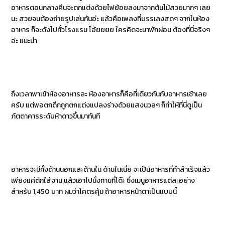
อาหารตอนกลางคืนจะตกแต่งด้วยไฟย้อยลงมาจากต้นไม้สวยมากๆ เลย
นะ สวยจนต้องถ่ายรูปเล่นกันอ่ะ แล้วคือเพลงที่บรรเลงสดๆ จากในห้อง
อาหาร ก็จะดังไปทั่วโรงแรม โอ้ยยยย ใครคิดจะมาพักผ่อน ต้องที่นี่จริงๆ
อ่ะ แนะนำ
ถึงเวลาพาเข้าห้องอาหารละ ห้องอาหารก็คือที่เดียวกันกับอาหารเช้าเลย
ครับ แต่พอตกดึกถูกตกแต่งแปลงร่างด้วยแสงนวลๆ ก็ทำให้ที่นี่ดูเป็น
ภัตตาคารระดับห้าดาวขึ้นมาทันที
อาหารจะมีทั้งด้านนอกและด้านใน ด้านในเนี่ย จะเป็นอาหารที่ทำสำเร็จแล้ว
เพียงแค่ตักใส่จาน แล้วเอาไปนั่งทานที่โต๊ะ ซึ่งเมนูอาหารแต่ละอย่าง
สำหรับ 1,450 บาท ผมว่าโคตรคุ้ม ถ้าอาหารหน้าตาเป็นแบบนี้