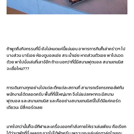
ถ้าพูดถึงกิจกรรมที่นี่ ยังไม่หมดแค่นี้แน่นอน อาหารการกินก็เล่าคร่าวๆ ไป
บางส่วน บาร์เอย ห้องดูบอลเอ่ย สระน้ำเอ่ย หาดส่วนตัวเอย พาไปนวด
ด้วย พาไปนั่งเล่นที่เลาจ์อีก ถ้าจะบอกว่าที่นี่มีสนามฟุตบอล สนามเทนนิส
จะเชื่อไหม???
การเดินทางทุกอย่างไปแต่ละตึกแต่ละสถานที่ สามารถเรียกรถกอล์ฟกับ
พนักงานได้ตลอดครับ พื้นที่ที่นี่ใหญ่มาก จึงไม่แปลกหากจะมีสนาม
ฟุตบอล และสนามเทนนิส และคืออย่างสนามเทนนิสนี่ไม่ได้มีแค่คอร์ด
เดียวนะ มีสี่คอร์ดเลย
มากไปกว่านั้นก็จะมีกีฬาและเครื่องออกกำลังกายให้เราเล่นเพียบ คือเรียก
ได้ว่ามาพักที่นี่ เผลอๆ อาจไม่ได้พักครับ เพราะของเล่นล่อตาล่อใจเยอะ