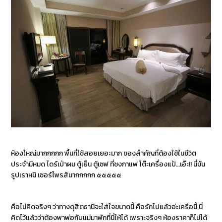
ห้องใหญ่มากกกกก พื้นที่ใช้สอยเยอะมาก ของสำคัญที่ต้องใช้ในชีวิต
ประจำมีหมด ไดร์เป่าผม ตู้เย็น ตู้เซฟ ที่ชงกาแฟ โต๊ะเครื่องแป้…เอ๊ะ!! นี่มัน
รูปเราหนิ เซอร์ไพรส์มากกกกก ๕๕๕๕๕
คือไม่คิดจริงๆ ว่าทางดุสิตธานีจะใส่ใจขนาดนี้ คือรักไปแล้วอ่ะเครือนี้ นี่
คิดไว้แล้วว่าต้องพาพ่อกับแม่มาพักที่นี่ให้ได้ เพราะจริงๆ ห้องราคาก็ไม่ได้