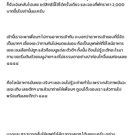
ก็รับเงินกลับไปเลย แต่สิทธินี้ใช้ได้ครั้งเดียว และจองที่พักราคา 2,000
บาทขึ้นไปเท่านั้นนะครับ
เช้านี้เราจะพาเพื่อนๆ ไปทานอาหารเช้ากัน จะบอกว่าอาหารเช้าของที่นี่จัด
เต็มมากๆ เชื่อเหอะว่าทานกันไม่หมดแน่นอน คือเป็นบุฟเฟ่ห์ที่มีไลน์อาหาร
เยอะจนเลือกไม่ถูก แล้วคือเมนูแต่ละตัวดีๆ ทั้งนั้น ดีจนไม่รู้จะตักอะไรมา
ทาน ขอเริ่มต้นด้วยเมนูง่ายๆ แต่ไม่ธรรมดาอย่างปาท่องโกจิ้มนมก่อนเลย
๕๕๕๕
คือไลน์อาหารมันเยอะจริงๆ เยอะจนไม่รู้จะถ่ายทำไม เพราะกลัวภาพมันจะ
เยอะเกิน เลยตักๆ มาแล้วมาถ่ายให้เพื่อนๆ ดูบนโต๊ะของเรา แล้วทานไป
พร้อมกันเลยดีกว่า ๕๕๕
บางเมนู สรามารถสั่งให้เชฟทำให้เราทานสดๆ ได้เลยนะครับ อย่าง