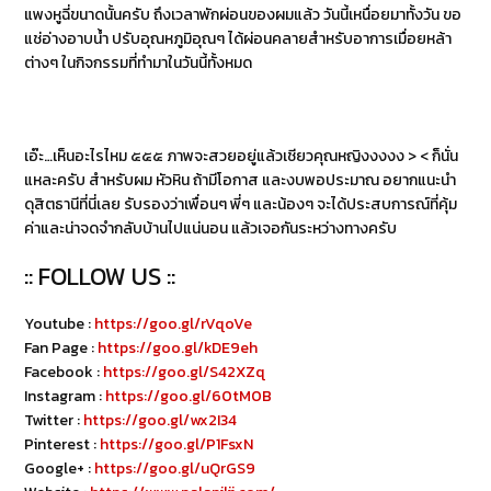
แพงหูฉี่ขนาดนั้นครับ ถึงเวลาพักผ่อนของผมแล้ว วันนี้เหนื่อยมาทั้งวัน ขอ
แช่อ่างอาบน้ำ ปรับอุณหภูมิอุณๆ ได้ผ่อนคลายสำหรับอาการเมื่อยหล้า
ต่างๆ ในกิจกรรมที่ทำมาในวันนี้ทั้งหมด
เอ๊ะ…​เห็นอะไรไหม ๕๕๕​ ภาพจะสวยอยู่แล้วเชียวคุณหญิงงงงง > < ก็นั่น
แหละครับ สำหรับผม หัวหิน ถ้ามีโอกาส และงบพอประมาณ อยากแนะนำ
ดุสิตธานีที่นี่เลย รับรองว่าเพื่อนๆ พี่ๆ และน้องๆ จะได้ประสบการณ์ที่คุ้ม
ค่าและน่าจดจำกลับบ้านไปแน่นอน แล้วเจอกันระหว่างทางครับ
:: FOLLOW US ::
Youtube :
https://goo.gl/rVqoVe
Fan Page :
https://goo.gl/kDE9eh
Facebook :
https://goo.gl/S42XZq
Instagram :
https://goo.gl/60tM0B
Twitter :
https://goo.gl/wx2I34
Pinterest :
https://goo.gl/P1FsxN
Google+ :
https://goo.gl/uQrGS9