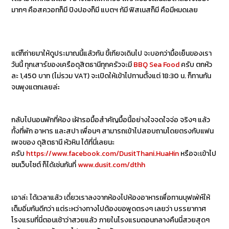
มากๆ คือสควอทก็มี ปิงปองก็มี แบตฯ ก้มี ฟิสเนสก็มี คือมีหมดเลย
แต่ก็ถ่ายมาให้ดูประมาณนี้แล้วกัน ขี้เกียจเดินไป จะบอกว่ามื้อเย็นของเรา
วันนี้ ทุกเสาร์ของเครือดุสิตธานีทุกครัวจะมี
BBQ Sea Food
ครับ ตกหัว
ละ 1,450 บาท (ไม่รวม VAT) จะเปิดให้เข้าไปทานตั้งแต่ 18:30 น. ก็ทานกัน
จนพุงแตกเลยล่ะ
กลับไปนอนพักที่ห้อง เฝ้ารอมื้อสำคัญมื้อนี้อย่างใจจดใจจ่อ จริงๆ แล้ว
ทั้งที่พัก อาหาร และสปา เพื่อนๆ สามารถเข้าไปสอบถามโดยตรงกับแฟน
เพจของ ดุสิตธานี หัวหิน ได้ที่นี่เลยนะ
ครับ
https://www.facebook.com/DusitThani.HuaHin
หรือจะเข้าไป
ชมเว็บไซต์ ก็ได้เช่นกันที่
www.dusit.com/dthh
เอาล่ะ ได้เวลาแล้ว เดี๋ยวเราลงจากห้องไปห้องอาหารเพื่อทานบุฟเฟ่ห์ให้
เต็มอิ่มกันดีกว่า แต่ระหว่างทางไปต้องขอพูดตรงๆ เลยว่า บรรยากาศ
โรงแรมที่นี่ตอนเช้าว่าสวยแล้ว ภายในโรงแรมตอนกลางคืนนี่สวยสุดๆ