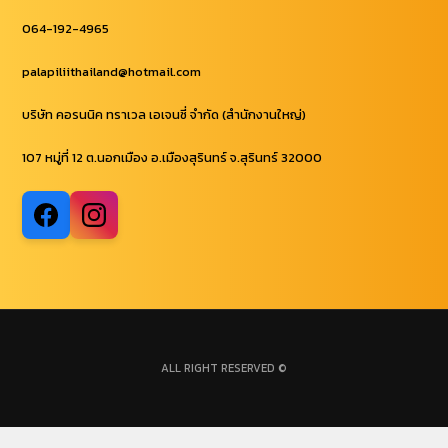
064-192-4965
palapiliithailand@hotmail.com
บริษัท คอรนนิค ทราเวล เอเจนซี่ จำกัด (สำนักงานใหญ่)
107 หมู่ที่ 12 ต.นอกเมือง อ.เมืองสุรินทร์ จ.สุรินทร์ 32000
ALL RIGHT RESERVED ©