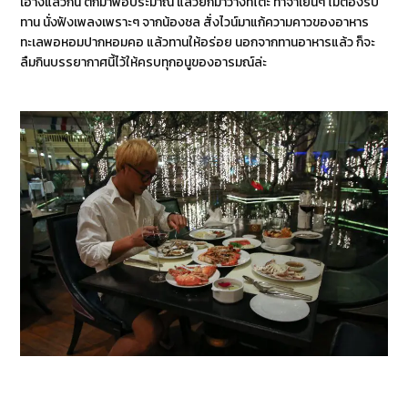
เอางี้แล้วกัน ตักมาพอประมาณ แล้วยกมาวางที่โต๊ะ ทำจำเย็นๆ ไม่ต้องรีบ
ทาน นั่งฟังเพลงเพราะๆ จากน้องชล สั่งไวน์มาแก้ความคาวของอาหาร
ทะเลพอหอมปากหอมคอ แล้วทานให้อร่อย นอกจากทานอาหารแล้ว ก็จะ
ลืมกินบรรยากาศนี้ไว้ให้ครบทุกอนูของอารมณ์ล่ะ