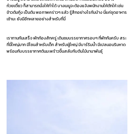
ก๋วยเตี๋ยว ก็สามารถนั่งให้ทำได้ บางเมนูจะต้องแจ้งพนักงานให้ตักให้ เช่น
ข้าวต้มกุ้ง เป็นต้น พอภาพคร่าวๆ แล้ว รู้สึกอย่างไรกันบ้าง นี่แค่ชุดอาหาร
เช้านะ ยังมีอีกหลายอย่างสำหรับที่นี่
เราทานกันเสร็จ พักท้องสักครู่ เดินชมบรรยากาศรอบๆ ที่พักกันครับ สระ
ที่นี่ใหญ่มาก มีโซนสำหรับเด็ก สำหรับผู้ใหญ่ มีบาร์ริมน้ำ มีเปลนอนริมหาด
พร้อมกับบรรยากาศต้นมะพร้าวขึ้นสลับกับต้นไม้นานาพันธุ์