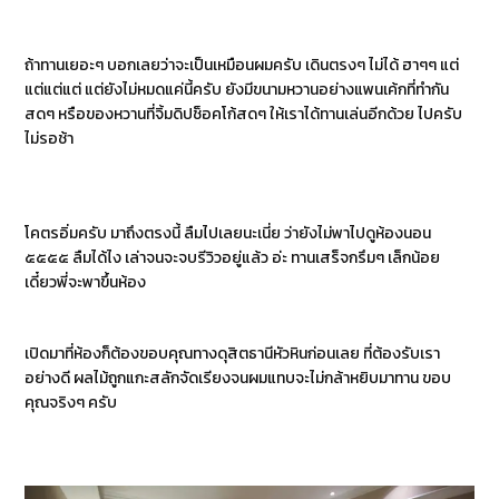
ถ้าทานเยอะๆ บอกเลยว่าจะเป็นเหมือนผมครับ เดินตรงๆ ไม่ได้ ฮาๆๆ แต่
แต่แต่แต่ แต่ยังไม่หมดแค่นี้ครับ ยังมีขนามหวานอย่างแพนเค้กที่ทำกัน
สดๆ หรือของหวานที่จิ้มดิปช็อคโก้สดๆ ให้เราได้ทานเล่นอีกด้วย ไปครับ
ไม่รอช้า
โคตรอิ่มครับ มาถึงตรงนี้ ลืมไปเลยนะเนี่ย ว่ายังไม่พาไปดูห้องนอน
๕๕๕๕ ลืมได้ไง เล่าจนจะจบรีวิวอยู่แล้ว อ่ะ ทานเสร็จกรึมๆ เล็กน้อย
เดี๋ยวพี่จะพาขึ้นห้อง
เปิดมาที่ห้องก็ต้องขอบคุณทางดุสิตธานีหัวหินก่อนเลย ที่ต้องรับเรา
อย่างดี ผลไม้ถูกแกะสลักจัดเรียงจนผมแทบจะไม่กล้าหยิบมาทาน ขอบ
คุณจริงๆ ครับ