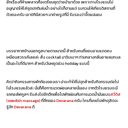
อีกเรื่องที่ห้ามพลาดคือเตรียมชุดว่ายน้ำมาด้วย เพราะทางโรงแรมไม่
อนุญาตให้ใส่ชุดปกติเล่นน้ำ อย่างไรก็ตามแต่ รบกวนให้เกียรติสถานที่
ด้วยนะครับ เอาบิกินีสวยๆ มาถ่ายรูปที่นี่ รับรองว่าจี๊ดแน่นอน
บรรยากาศข้างนอกดูสบายตาขนาดนี้ สำหรับคนที่ชอบอาบแดดคง
เหมือนสวรรค์เลยล่ะ สั่ง cocktail มาจิบเบาๆ ท่ามกลางกลิ่นอายลมทะเล
เป็นอะไรที่ดีมากๆ สำหรับวันหยุดช่วง holiday แบบนี้
คิดว่ากิจกรรมการพักท้องของเรา น่าจะทำให้ไม่จุกสำหรับกิจกรรมต่อไป
ในโรงแรมแล้วล่ะ นั่นก็คือการนวดผ่อนคลายนั่นเอง จากตัวโรงแรมจะมี
รถกอล์ฟคูลๆ รับส่งไปอีกตึกเพื่อไปพักผ่อนกับการนวดน้ำมันแบบ
สวีดิส
(swedish massage)
ที่ตึกของ
Devarana
ครับ ใครที่เคยไปพักดุสิตจะ
รู้จัก
Devarana
ดี