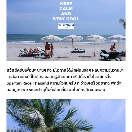
สวัสดีครับเพื่อนๆ นานๆ ทีจะมีโอกาสได้พักผ่อนชิลๆ หลบความวุ่นวายมา
แกล้งตายในที่ที่ไม่ต้องเจอคนรู้จักเยอะๆ ทริปนี้เราตั้งใจสมัครวิ่ง
Spartan Race Thailand สนามหัวหินครับ กะว่าวิ่งเสร็จอยากจะพักดีๆ
นอนคูลๆ พอ search ดูปึ้บก็เลือกที่นี่แบบไม่ต้องคิดเยอะเลย