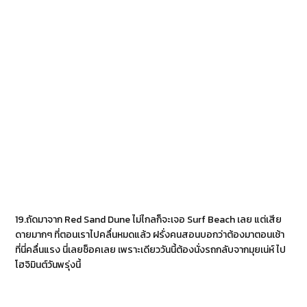
19.ถัดมาจาก Red Sand Dune ไม่ไกลก็จะเจอ Surf Beach เลย แต่เสีย
ดายมากๆ ที่ตอนเราไปคลื่นหมดแล้ว ฝรั่งคนสอนบอกว่าต้องมาตอนเช้า
ที่นี่คลื่นแรง นี่เลยช็อคเลย เพราะเดียววันนี้ต้องนั่งรถกลับจากมุยเน่ห์ ไป
โฮจิมินต์วันพรุ่งนี้