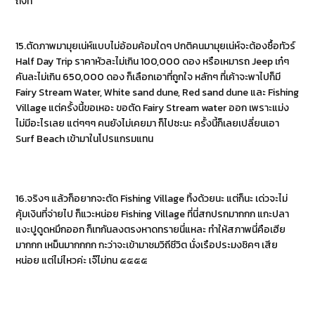
ถึงที่
15.ตัดภาพมามุยเน่ห์แบบไม่อ้อมค้อมใดๆ ปกติคนมามุยเน่ห์จะต้องซื้อทัวร์
Half Day Trip ราคาหัวละไม่เกิน 100,000 ดอง หรือเหมารถ Jeep เก๋ๆ
คันละไม่เกิน 650,000 ดอง ก็เลือกเอาที่ถูกใจ หลักๆ ที่เค้าจะพาไปก็มี
Fairy Stream Water, White sand dune, Red sand dune และ Fishing
Village แต่ครั้งนี้ขอเหอะ ขอตัด Fairy Stream water ออก เพราะแม่ง
ไม่มีอะไรเลย แต่ๆๆๆ คนยังไม่เคยมา ก็ไปซะนะ ครั้งนี้ก็เลยเปลี่ยนเอา
Surf Beach เข้ามาในโปรแกรมแทน
16.จริงๆ แล้วก็อยากจะตัด Fishing Village ทิ้งด้วยนะ แต่ก็นะ เด่วจะไม่
คุ้มเงินที่จ่ายไป ก็แวะหน่อย Fishing Village ที่นี่สกปรกมากกก แกะปลา
แงะปูดูดหมึกออก ก็เทกันลงตรงหาดทรายนี่แหละ ทำให้สภาพนี่คือเฮีย
มากกก เหม็นมากกกก กะว่าจะเข้ามาชมวิถีชีวิต นั่งเรือประมงชิคๆ เสีย
หน่อย แต่ไม่ไหวค่ะ เจ๊ไม่ทน ๕๕๕๕