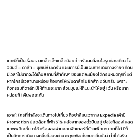
และนี่ก็เป็นเรื่องราวเกล็ดเล็กเกล็ดน้อยสำหรับคนที่สนใจรูทท่องเที่ยว โฮ
จิมินต์ – ดาลัท – มุยเน่ห์ นะครับ แผนการนี้เป็นแผนการเดินทางง่ายๆ ที่คน
มีเวลาไม่มากจะได้เก็บสถานที่สำคัญๆ ของแต่ละเมืองได้ครบหมดทุกที่ แต่
หากใครมีเวลานานหน่อย ก็อยากให้เพิ่มดาลัทไปอีกสัก 2 วันครับ เพราะ
กิจกรรมที่ดาลัท มีให้ทำเยอะมาก ส่วนมุยเน่ห์ก็แนะนำให้อยู่ 1 วัน หรือมาก
หน่อยก็ 1 คืนพอละกัน
เอาล่ะ ใครที่กำลังจะเดินทางไปเที่ยว ก็อย่าลืมนะว่าทาง Expedia เค้ามี
Promotion ปลดล็อคที่พัก 51% หลังจากจองตั๋วบินอยู่ ยังไงก็ลองโหลด
แอพพลิเคชั่นมาใช้ หรือจองผ่านคอมพิวเตอร์ที่บ้านเพื่อนๆ เลยก็ได้ นี่ก็
เป็นอีกการเดินทางหนึ่งที่จองผ่าน expedia ทั้งหมด ยืนยันว่า ใช้ได้จริง