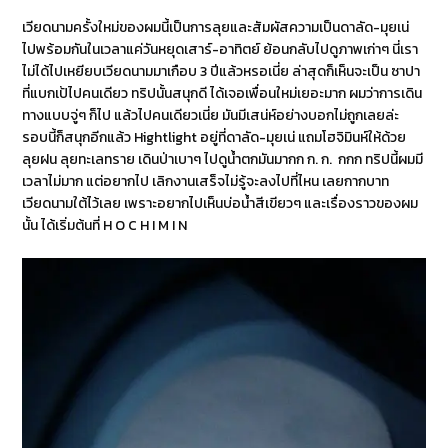
เวียดนามครั้งใหม่ของผมนี้เป็นการลุยและสัมผัสความเป็นดาลัด-มุยเน่
ไปพร้อมกันในเวลาแค่วันหยุดเสาร์-อาทิตย์ ย้อนกลับไปดูภาพเก่าๆ นี่เรา
ไม่ได้ไปเหยียบเวียดนามมาเกือบ 3 ปีแล้วหรอเนี่ย ล่าสุดก็เห็นจะเป็น ซาปา
ที่แบกเป้ไปคนเดียว ทริปนั้นสนุกดี ได้เจอเพื่อนใหม่เยอะมาก ผมว่าการเดิน
ทางแบบจู่ๆ ก็ไป แล้วไปคนเดียวเนี่ย มันมีเสน่ห์อย่างบอกไม่ถูกเลยล่ะ
รอบนี้ก็สนุกอีกแล้ว Hightlight อยู่ที่ดาลัด-มุยเน่ แถมโฮจิมินห์ให้ด้วย
ลุยฝน ลุยทะเลทราย เดินป่าเบาๆ ไปดูน้ำตกมันมากก ก. ก. กกก ทริปนี้ผมมี
เวลาไม่มาก แต่อยากไป เลิกงานเสร็จไม่รู้จะลงไปที่ไหน เลยกากบาท
เวียดนามใต้ไว้เลย เพราะอยากไปเห็นบ่อน้ำสีเขียวๆ และเรื่องราวของผม
นั้น ได้เริ่มต้นที่ H O C H I M I N