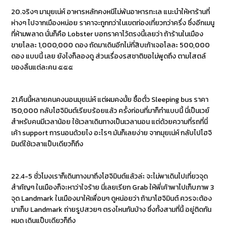
20.จริงๆ มามุยเน่ห์ อาหารหลักคงหนีไม่พ้นอาหารทะเล แนะนำให้หาร้านที่
ห่างๆ ไปจากเมืองหน่อย ราคาจะถูกกว่าในเขตท่องเที่ยวกว่าครึ่ง ซึ่งอีกเมนู
ที่ห้ามพลาด นั่นก็คือ Lobster บอกราคาไว้ตรงนี้เลยว่า ถ้าร้านในเมือง
ขายโลละ 1,000,000 ดอง ถัดมาเดินอีกไม่กี่สิบเก้าเจอโลละ 500,000
ดอง แบบนี้ เลย ยังไงก็ลองดู ส่วนเรื่องรสชาติขอไม่พูดถึง ตามไสตล์
ของลิ้นแต่ละคน ๕๕๕
21.คืนนี้หลายคนคงนอนมุยเน่ห์ แต่ผมคงมั้ย ซื้อตั๋ว Sleeping bus ราคา
150,000 กลับโฮจิมินต์เรียบร้อยแล้ว ครั้งก่อนที่มาก็ทำแบบนี้ นี่เป็นเวย์
สำหรับคนมีเวลาน้อย ใช้เวลาเดินทางเป็นเวลานอน แต่ด้วยความที่รถที่นี่
เค้า support การนอนด้วยไง อะไรๆ มันก็เลยง่าย จากมุยเน่ห์ กลับไปโฮจิ
มินต์ใช้เวลาแป็บเดียวก็ถึง
22.4-5 ชั่วโมงเราก็เดินทางมาถึงโฮจิมินต์แล้วล่ะ จะไม่พาเดินไปเที่ยวจุด
สำคัญๆ ในเมืองก็จะหาว่าใจร้าย นี่เลยเรียก Grab ให้พี่เค้าพาไปเก็บภาพ 3
จุด Landmark ในเมืองมาให้เพื่อนๆ ดูหน่อยว่า ถ้ามาโฮจิมินต์ ควรจะต้อง
มาเก็บ Landmark ถ่ายรูปสวยๆ ตรงไหนกันบ้าง ซึ่งทั้งสามที่นี้ อยู่ติดกัน
หมด เดินแป็บเดียวก็ถึง