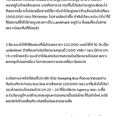
หนวกหูไปด้วยเสียงแตร บวกกับการจราจรที่ไม่ได้เน้นว่าจะถูกจะผิดอะไร
กันขนาดนั้น ครั้งก่อนเมื่อสามปีที่มา ยังจำได้อยู่เลยว่าโดนโกงเงินไปเกือบ
1,000,000 ดอง ให้ตายเถอะ ไอ่สามล้อเป่าฮื้อ ทำกันได้ลง แต่จะว่าไป ที่นี่
ก็มีสถานที่ให้ได้ถ่ายรูปสวยๆ เป็น Landmark อยู่บ้าง ซึ่งผมก็คงไม่ถ่าย
เพราะบินมาถึงก็มืดแล้ว
2.ซิม แนะนำให้ใช้ซิมของที่นั่นไปเลยราคา 222,000 vnd ใช้ได้ 10 วัน เน็ต
unlimited ถ้าเทียบค่าเงินเวียดนามตอนนี้ 1,000 VND / ดอง มีค่าราวๆ
1.5 บาทไทยครับ แนะนำว่าให้แลกเงินจากสนามบินเวียดนามไปเลย เพราะ
พอหลุดไปนอกเมือง โอกาสเจอความตรงเที่ยง น้อยมาก
3.เดินทางจากโฮจิมินต์ไปดาลัท ด้วย Sleeping Bus ที่จองมาก่อนอย่าง
ทันท่วงทีจาก Futu bus line ค่าเสียหาย 220,000 ดอง มาที่แล้วไม่ได้มา
จองโดยตรงโดนตบไปราวๆ 23 – 24 ที่นี่จะมีพวก Agency เยอะ จะซื้อ
อะไรต้องดูดีๆ แต่ถ้าบวกลบคูณหารออกมาเป็นเงินไทย ก็ไม่เท่าไหร่ แต่มี
ผลต่อจิตใจเหลือเกิน เงินหมื่นเงินแสนดองเนี่ย