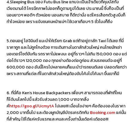
4.Sleeping Bus ของ Futu Bus line แทบจะเป็นเจ้าเดียวที่คุมบัสทั้ง
เวียดนามใต้ ใครนึกภาพไม่ออกก็ดูตามรูปได้เลย ประมาณนี้ ซึ่งก็จะเป็นที่
นอนยาวๆ พอดีๆ ตัวหน่อย นอนสบาย ก็ดีกว่านั่ง แต่ใครเสือกตัวสูงมึงก็
ทำใจหน่อย เพราะแข้งชนคนหน้าแน่ๆ ใช้เวลาเกือบๆ 5 ชั่วโมงก็ถึง
5.ตอนอยู่ โฮจิมินต์ แนะนำให้เรียก Grab แต่ถ้าอยู่ดาลัท Taxi ได้เลย ที่นี่
ราคาถูก และไม่ถูกโกงด้วย การเดินทางในดาลัทส่วนใหญ่ คนไทยมักเช่า
มอเตอร์ไซต์ขับกัน รถราคาไม่แพงนะ อยู่ที่ราวๆ ไม่เกิน 150,000 ดอง แต่
ต่อได้ราวๆ 120,000 ดอง ทุกอย่างต้องต่อดูก่อน ส่วนรถยนต์จะอยู่ที่
600,000 ดอง อันนี้ใครไปหลายคนก็แนะนำว่ารถยนต์เลย ปลอดภัยกว่า
เพราะสถานที่แต่ละที่ในดาลัทส่วนใหญ่ต้องขับโค้งไปโค้งมา ขึ้นเขาก็มี
6. ที่นี่คือ Ken’s House Backpackers เพื่อนๆ สามารถจองที่พักที่ไหน
ก็ได้บนโลกไปนี้ แล้วรับส่วนลด 1,000 บาทจากลิ้ง
ค์
https://goo.gl/UcmytA
ไปเลย!!! เงื่อนไขง่ายๆ คือต้องจองในราคา
2,000 บาทขึ้นไป และต้องผูกบัญชีบัตรเครดิทกับ
Booking.com
แค่นั้น
ที่สำคัญ ใช้ได้แค่ครับแรกและคนละครั้งเท่านั้นเด้อค่ะเด้อออ!!!