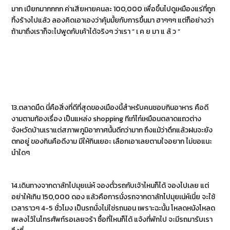
มาก เปียกมากกกก ค่าเสียหายคนละ 100,000 เพื่อขึ้นไปดูเหมืองแร่ที่ถูก
ทิ้งร้างไปแล้ว ลองคิดเอาเองว่าคุ้มมั้ยกับการขึ้นมา ฮาๆๆๆ แต่ก็อย่างว่า
ถ้ามาถึงเราก็จะไปพูดกับเค้าได้จริงๆ ว่าเรา “ เ ค ย มา แ ล้ ว “
13.ตลาดมืด นี่คือสิ่งที่ดีที่สุดของเมืองนี้สำหรับคนชอบกินอาหาร คือดี
งามตามท้องเรื่อง เป็นแหล่ง shopping ทีเก๋ไก๋เหมือนตลาดแถวต่าง
จังหวัดบ้านเราแต่สภาพภูมิอากาศนั้นดีกว่ามาก ถึงแม้ว่าดึกแล้วฝนจะยัง
ตกอยู่ ของกินคือดีงาม มีให้กินเยอะ เลือกเอาเลยตามใจอยาก ไม่ขอแนะ
นำใดๆ
14.เดินทางจากดาลัทไปมุยเน่ห์ จองตั๋วรถกับเจ้าไหนก็ได้ จองไปเลย แต่
อย่าให้เกิน 150,000 ดอง แล้วคือการนั่งรถจากดาลัทไปมุยเน่ห์เนี่ย จะใช้
เวลาราวๆ 4-5 ชั่วโมง เป็นรถนั่งไม่ใช่รถนอน เพราะฉะนั้น โหลดหนังโหลด
เพลงไว้ในโทรศัพท์รอเลยจร้า ซื้อที่ไหนก็ได้ แจ้งที่พักไป จะมีรถมารับเรา