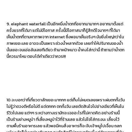
9. elephant waterfall เป็นอีกหนึ่งน้ำตกที่อยากมามากๆ อยากมาตั้งแต่
ครั้งแรกที่ได้มา แต่ไม่มีโอกาส ครั้งนี้มีโอกาสมาก็รู้สึกดีใจมากๆ ที่ได้มา
เห็นน้ำตกที่ตามหาภาพจาก internet ซึ่งพอมาเห็นจริงๆ มันยิ่งใหญ่กว่าใน
ภาพเยอะเลย อาจจะเป็นเพราะช่วงน้ำหลากด้วย เลยทำให้ปริมาณของน้ำ
นั้นเยอะจนเอ่อล้นเลยทีเดียว ถ้ามาหน้าหนาว น้ำคงใส่กว่านี้ ถ้าถามว่าน้ำตก
นี้ควรมาไหม ตอบได้คำเดียวว่าควร!!!
10.จะบอกว่าที่เที่ยวดาลัทเยอะมากกก แต่เก็บไม่หมดเลยเพราะฝนตกทั้งวัน
ไม่รู้ว่าดวงดีหรือไม่ดี แต่ตกกก ตกทั้งวัน เลยตัดสินใจไปอ่างเขียวที่เห็นใน
รีวิวไปเลย แต่ๆๆ ระหว่างทางเรามักจะเจออะไรที่ไม่คาดคิด อย่างร้านนี้
เป็นร้านย่างหมูป่า ที่เลี้ยงหมูป่าไว้ที่ร้านเลย แล้วไม่ใช่ใส่กรงนะ เลี้ยงไว้
ตามพื้นร้านอาหารเลย แล้วพอมีคนสั่งอาหารก็จะจับเจ้าหมูไปเจื๋อน ถลก