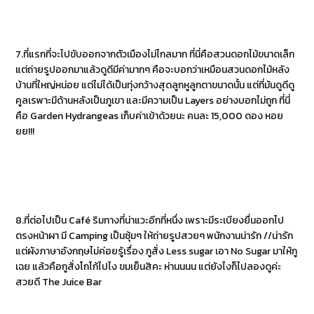
7.ที่แรกที่จะไปขับออกจากตัวเมืองไม่ไกลมาก ที่นี่คือสวนดอกไม้ขนาดเล็ก
แต่ถ่ายรูปออกมาแล้วดูดีมีค่ามากๆ คือจะบอกว่าเหมือนสวนดอกไม้หลัง
บ้านที่ใหญ่หน่อย แต่ไม่ได้เป็นทุ่งกว้างสุดลูกหูลูกตาขนาดนั้น แต่ที่มันดูดีดู
คูลเรพาะมีด้านหลังเป็นภูเขา และมีความเป็น Layers อย่างบอกไม่ถูก ที่นี่
คือ Garden Hydrangeas เก็บค่าเข้าด้วยนะ คนละ 15,000 ดอง หอย
ยย!!!
8.ที่ต่อไปเป็น Café ริมทางที่น่าแวะอีกที่หนึ่ง เพราะมีระเบียงยื่นออกไป
ตรงหน้าผา มี Camping เป็นซุ้มๆ ให้ถ่ายรูปสวยๆ พนักงานน่ารัก //น่ารัก
แต่ผังภาษาอังกฤษไม่ค่อยรู้เรื่อง กูสั่ง Less sugar เอา No Sugar มาให้กู
เฉย แล้วคือกูสั่งโกโก้ไปไง ขมเย็นสิคะ ห่านนนน แต่ยังไงก็ไปลองดูค่ะ
สวยดี The Juice Bar