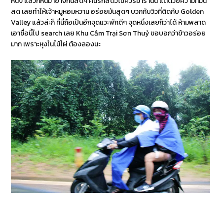
หนัง แล้วก็หั่นมาย่างกันสดๆ คนรักสัตว์ไม่ควรมาร้านนี้ แต่ด้วยความที่มัน
สด เลยทำให้เจ้าหมูหอมหวาน อร่อยมันสุดๆ บวกกับวิวที่ติดกับ Golden
Valley แล้วล่ะก็ ที่นี่ถือเป็นอีกจุดแวะพักดีๆ จุดหนึ่งเลยก็ว่าได้ ห้ามพลาด
เอาชื่อนี้ไป search เลย Khu Cắm Trại Sơn Thuỷ ขอบอกว่าข้าวอร่อย
มาก เพราะหุงในไม้ไผ่ ต้องลองนะ