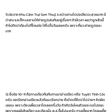
11.ต่อจาก Khu Cắm Trại Sơn Thuỷ ระหว่างทางไปบ่อเขียวจะสวยมาก มี
ป่าสน และก็ทะเลสาบให้ถ่ายรูปเล่นกันอยู่เรื่อยๆ ถ้ามีเวลา ผมว่ารูทเส้นนี้
ถ้าไม่ติดว่าต้องไปที่ไหนต่อ ให้ไปทั้งวันเลยครับ เพราะที่แวะถ่ายรูปเยอะ
มาก
12.ซึ่งข้อ 10-11 คือทางเดียวกันกับทางมาอ่างเขียว หรือ Tuyệt Tình Cốc
ครับ ขอเรียกอ่างเขียวแล้วกันนะเรียกง่าย คือใครที่คิดว่าไปง่ายๆ คิดผิด
เลยนะ เพราะต้องเผื่อเวลาไปเลยครึ่งวัน ถ้าเกิดวันไหนคิวเยอะรอไปเถอะ
เพราะถนนมีเส้นเดียว และต้องนั่ง 4×4 ขึ้นไปนะครับ ทางเหี้ยมาก โคลนเหี้ย