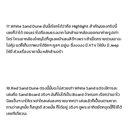
17.White Sand Dune อันนี้เรียกได้ว่าคือ Highlight สำคัญของทริปนี้
เลยก็ว่าได้ ตอนเราไปคือลมแรงมาก ไม่กล้าเอากล้องออกมาถ่ายรูปเท่า
ไหร่ ใครเอากล้องใหญ่ไปก็ดูแลหน้าเลนส์ดีๆ เพราะถ้าเม็ดทรายข่วนเอาจะ
ไม่คุ้ม แต่ก็เก็บภาพมาได้ชิคๆ คูลๆ อยู่นะ ซึ่งงงงง มี ATV ให้ขับ มี Jeep
ให้ขี่ ส่วนเรื่องราคานั้น หลักล้านจร้า
18.Red Sand Dune ตรงนี้นั้นจะไม่สวยเท่า White Sand แต่จะมีการละ
เล่นคือ Sand Board จริงๆ มันก็ไม่ได้เป็น Board จ๋าหรอก เรียกว่าเอาไว
นิลแข็งๆ มาให้เราเช่าไถลเล่นลงทรายมากกว่า เล่นแล้วก็เปื้อนตามคาด
ถามว่าสนุกมั้ย ก็สนุกดี สวยมั้ย ก็ได้อยู่ จริงๆ ดูพระอาทิตย์ตกจุดนี้ก็ใช้ได้
เลยทีเดียวนะ