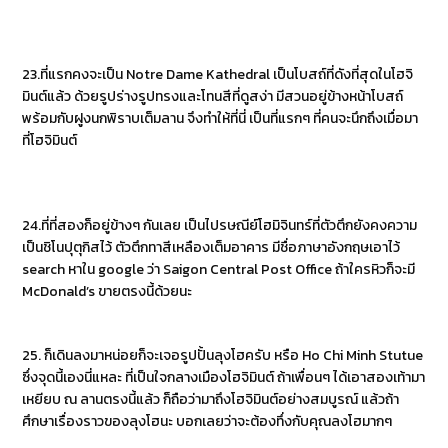
23.ที่แรกคงจะเป็น Notre Dame Kathedral เป็นโบสถ์ที่ดังที่สุดในโฮจิ
มินต์แล้ว ด้วยรูปร่างรูปทรงและโทนสีที่ดูสง่า มีสวนอยู่ข้างหน้าโบสถ์
พร้อมกับฝูงนกพิราบเต็มลาน จึงทำให้ที่นี่ เป็นที่แรกๆ ที่คนจะนึกถึงเมื่อมา
ที่โฮจิมินต์
24.ที่ที่สองก็อยู่ข้างๆ กันเลย เป็นไปรษณีย์โฮมิจินทร์ที่ตัวตึกยังคงความ
เป็นชิโนปุตุกิสไว้ ตัวตึกทาสีเหลืองเต็มอาคาร มีชื่อภาษาอังกฤษเอาไว้
search หาใน google ว่า Saigon Central Post Office ถ้าใครหิวก็จะมี
McDonald’s ขายตรงนี้ด้วยนะ
25. ก็เดินลงมาหน่อยก็จะเจอรูปปั้นลุงโฮครับ หรือ Ho Chi Minh Stutue
ซึ่งจุดนี้เองนี่แหละ ที่เป็นใจกลางเมืองโฮจิมินต์ ถ้าเพื่อนๆ ได้เอาสองเท้ามา
เหยียบ ณ ลานตรงนี้แล้ว ก็ถือว่ามาถึงโฮจิมินต์อย่างสมบูรณ์ แล้วถ้า
ศึกษาเรื่องราวของลุงโฮนะ บอกเลยว่าจะต้องทึ่งกับคุณลงโฮมากๆ