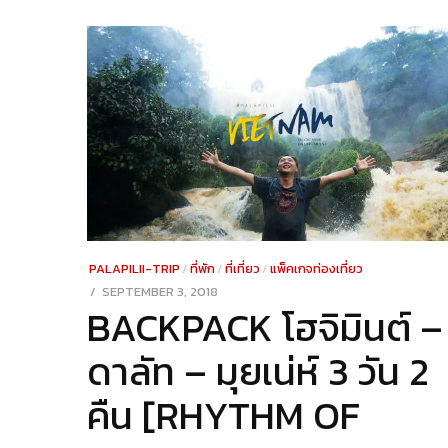
PALAPILII-TRIP
/
ที่พัก
/
ที่เที่ยว
/
แพ็คเกจท่องเที่ยว
POSTED
SEPTEMBER 3, 2018
DECEMBER
BACKPACK โฮจิมินต์ –
ON
23,
2021
ดาลัท – มุยเน่ห์ 3 วัน 2
คืน [RHYTHM OF