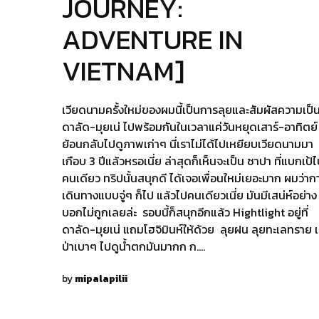
JOURNEY:
ADVENTURE IN
VIETNAM]
เวียดนามครั้งใหม่ของผมนี้เป็นการลุยและสัมผัสความเป็
ดาลัด-มุยเน่ ไปพร้อมกันในเวลาแค่วันหยุดเสาร์-อาทิตย์
ย้อนกลับไปดูภาพเก่าๆ นี่เราไม่ได้ไปเหยียบเวียดนามมา
เกือบ 3 ปีแล้วหรอเนี่ย ล่าสุดก็เห็นจะเป็น ซาปา ที่แบกเป้
คนเดียว ทริปนั้นสนุกดี ได้เจอเพื่อนใหม่เยอะมาก ผมว่าก
เดินทางแบบจู่ๆ ก็ไป แล้วไปคนเดียวเนี่ย มันมีเสน่ห์อย่าง
บอกไม่ถูกเลยล่ะ รอบนี้ก็สนุกอีกแล้ว Hightlight อยู่ที่
ดาลัด-มุยเน่ แถมโฮจิมินห์ให้ด้วย ลุยฝน ลุยทะเลทราย เ
ป่าเบาๆ ไปดูน้ำตกมันมากก ก.…
by
mipalapilii