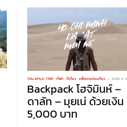
POSTED
PALAPILII-TRIP
/
ที่พัก
/
ที่เที่ยว
/
แพ็คเกจท่องเที่ยว
JUNE 4, 2
Backpack โฮจิมินห์ –
ON
ดาลัท – มุยเน่ ด้วยเงิน
5,000 บาท