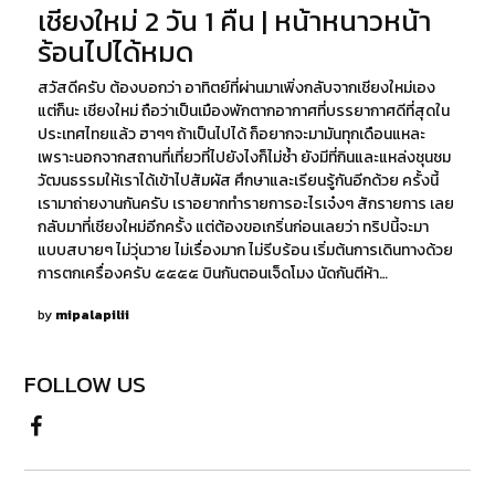
เชียงใหม่ 2 วัน 1 คืน | หน้าหนาวหน้า
ON
29,
2021
ร้อนไปได้หมด
สวัสดีครับ ต้องบอกว่า อาทิตย์ที่ผ่านมาเพิ่งกลับจากเชียงใหม่เอง
แต่ก็นะ เชียงใหม่ ถือว่าเป็นเมืองพักตากอากาศที่บรรยากาศดีที่สุดใน
ประเทศไทยแล้ว ฮาๆๆ ถ้าเป็นไปได้ ก็อยากจะมามันทุกเดือนแหละ
เพราะนอกจากสถานที่เที่ยวที่ไปยังไงก็ไม่ซ้ำ ยังมีที่กินและแหล่งชุนชม
วัฒนธรรมให้เราได้เข้าไปสัมผัส ศึกษาและเรียนรู้กันอีกด้วย ครั้งนี้
เรามาถ่ายงานกันครับ เราอยากทำรายการอะไรเจ๋งๆ สักรายการ เลย
กลับมาที่เชียงใหม่อีกครั้ง แต่ต้องขอเกริ่นก่อนเลยว่า ทริปนี้จะมา
แบบสบายๆ ไม่วุ่นวาย ไม่เรื่องมาก ไม่รีบร้อน เริ่มต้นการเดินทางด้วย
การตกเครื่องครับ ๕๕๕๕ บินกันตอนเจ็ดโมง นัดกันตีห้า…
by
mipalapilii
FOLLOW US