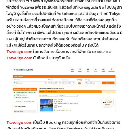
ระหว่างทาง Yuzawa ที่ Iiyama พอรุ่งขึ้นก็หากิจกรรมทำแถวนั้นก่อนจะไป
พักต่อที่ Yuzawa เพื่อรอเล่นหิมะ แล้วลงไปที่ Kawaguchi Go ไปชมพูเขา
ไฟฟูจิ รุ่งขึ้นก็ยาวต่อไปอีกนิดที่ Yokohama แล้วเช้าวันสุดท้ายที่ Tokyo
ครับ และหลังจากที่วางแผนได้อย่างสังเขป ก็ถึงเวลาที่ต้องจองทุกสิ่ง
อย่าง จริงๆ แล้วผมจะเป็นคนที่เที่ยวแบบไปตายเอาดาบหน้าครับ แต่ครั้ง
นี้คงทำไม่ได้ เพระว่ามีพ่อแม่ไปด้วย ทุกอย่างมันเลยต้องฟิกซ์แบบมีแบบ มี
แผน ผู้ใหญ่เค้าต้องการความชัดเจนครับ ก็เลยต้องจองตามคำสั่งของ
แม่ //แม่หัวรั้นมาก บอกว่ายังไงก็ต้องจองก่อนไป ครั้งนี้ได้
Traveligo.com
ในการจัดการเรื่องการจองที่พักครับ เอาล่ะ ว่าแต่
Traveligo.com
มันคืออะไร มาดูกันครับ
Traveligo.com
เป็นเว็บ Booking ที่รวมทุกสิ่งอย่างที่จำเป็นกับชีวิตการ
เดินทางไว้ในเว็บเดียวแบบ One Stop Service ครับ ไม่ว่าจะเป็นจอง