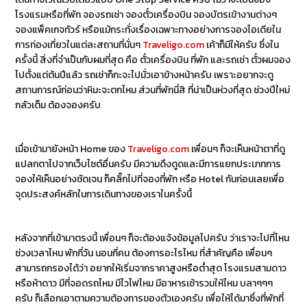
โรงแรมหรือที่พัก จองรถเช่า จองตั๋วเครื่องบิน จองบัตรเข้างานต่างๆ
จองแพ็คเกจทัวร์ หรือแม้กระทั่งเรื่องเฉพาะทางอย่างการจองไอเดียใน
การท่องเที่ยวในแต่ละสถานที่นั่นๆ
Traveligo.com
เค้าก็มีให้ครับ ซึ่งใน
ครั้งนี้ สิ่งที่จำเป็นกับผมที่สุด คือ ตั๋วเครื่องบิน ที่พัก และรถเช่า ตั๋วผมจอง
ไปตั้งแต่ต้นปีแล้ว รถเช่าก็กะจะไปมั่วเอาข้างหน้าครับ เพราะอยากจะดู
สถานการณ์ก่อนว่าหิมะจะตกไหม ส่วนที่พักนี่สิ ที่น่าเป็นห่วงที่สุด ช่วงปีใหม่
กลัวเต็ม ต้องจองครับ
เมื่อเข้ามายังหน้า Home ของ
Traveligo.com
เพื่อนๆ ก็จะเห็นหน้าตาที่ดู
แปลกตาไปจากเว็บไซต์อื่นครับ มีความดึงดูดและมีการแยกประเภทการ
จองให้เห็นอย่างชัดเจน ก็คลิ๊กไปที่จองที่พัก หรือ Hotel กันก่อนเลยเพื่อ
จุดประสงค์หลักในการเดินทางของเราในครั้งนี้
หลังจากที่เข้ามาตรงนี้ เพื่อนๆ ก็จะต้องแจ้งข้อมูลไปครับ ว่าเราจะไปที่ไหน
ช่วงเวลาไหน พักกี่วัน นอนกี่คน ต้องการอะไรไหม ที่สำคัญคือ เพื่อนๆ
สามารถกรองได้ว่า อยากให้เริ่มจากราคาสูงหรือต่ำสุด โรงแรมสามดาว
หรือห้าดาว มีที่จอดรถไหม มีไวไฟไหม มีอาหารเช้ารวมให้ไหม บลาๆๆๆ
ครับ ก็เลือกเอาตามความต้องการของตัวเองครับ เพื่อให้ได้มาซึ่งที่พักที่