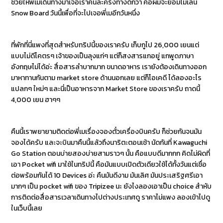
ช่วยให้พี่เมเดินทางมาเจอเราคนละครึ่งทางดีกว่า คือผมจะยอมไม่เล่น
Snow Board วันนี้เพื่อที่จะไปเจอพี่เมอีกวันหนึ่ง
ที่พักที่นี่แพงที่สุดสำหรับทริปนี้ของเราครับ เก็บกูไป 26,000 เยนแต่
แบบไม่ดีโคตรๆ เจ้าของเป็นลุงแก่ๆ แต่ก็สงสารแกอยู่ แกพูดภาษา
อังกฤษไม่ได้อ่ะ สื่อสารลำบากมาก ขนาดอาหาร เรายังต้องเดินทางออก
มาหาทานกันตาม market store ด้านนอกเลย แต่ก็โอเคดี ได้ลองอะไร
แปลกๆ ใหม่ๆ และนี่เป็นอาหารจาก Market Store ของเราครับ ถาดนี้
4,000 เยน ฮาๆๆ
คืนนี้เราพยายามติดต่อพี่เมเรื่องจองตั๋วเครื่องบินครับ ก็ช่วยกันจนมัน
จองได้ครับ และจะบินมาคืนนี้แล้วถึงนาริตะตอนเช้า นัดกันที่ Kawaguchi
Go Station ตอนบ่ายสองบ่ายสามราวๆ นั้น คือแบบดีมากกก คิดไม่ผิดที่
เอา Pocket wifi มาใช้ในทริปนี้ คือมันแบบเปิดตัวเดียวใช้ได้ทั้งวันแต่เชื่อ
ต่อพร้อมกันได้ 10 Devices อ่ะ คืนมันดีงาม มันเลิศ มันประเสริฐศรีเอา
มากๆ เป็น pocket wifi ของ Tripizee นะ ยังไงลองเอาเป็น choice สำหับ
การติดต่อสื่อสารเวลาเดินทางไปต่างประเทศดู ราคาไม่แพง ลองเข้าไปดู
ในเว็บนี้เลย