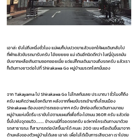
เอาล่ะ ยังไม่ถึงหนึ่งชั่วโมง แม่ผมก็บ่นปวดขาแล้วบอกให้ผมเดินกลับไป
ที่พักแล้วขับรถมารับครับ โอ้ยยยยย แม่ เดินอีกนิดดีกว่า ในญี่ปุ่นรถมัน
ขับยากเหลือเกินตามซอกซอยเนี่ย แต่แม่ก็ทนเดินมาจนถึงรถครับ แล้วเรา
ก็เดินทางยาวต่อไปที่ Shirakawa Go หมู่บ้านมรดกโลกนั่นเอง
จาก Takayama ไป Shirakawa Go ไม่ไกลกันเลย ประมาณ 1 ชั่วโมงก็ถึง
ครับ ผมคิดว่าผมโชคดีมาก หลังจากที่ผมขับรถเข้ามาถึงโซนเมือง
Shirakawa ต้องบอกว่ารถเยอะมากๆ ครับ นักท่องเที่ยวเดินทางมาชม
หมู่บ้านแห่งนี้ตรึม เราขับไปตามแผนที่เพื่อที่จะไปถนน 360R ครับ แล้วต่อ
ขึ้นไปยังจุดชมวิว………. ข้างบนมีที่จอดรถครับ แต่หากใครเดินทางมาด้วย
รถสาธารณะ ก็สามารถต่อบัสขึ้นมาได้ คนละ 200 เยน หรือเดินขึ้นมาจาก
ด้านหลังของตัวหมู่บ้านได้เลย เอาล่ะ เผื่อไม่ได้เป็นการเสียเวลา เราไปชม