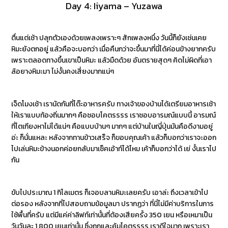
Day 4: Iiyama – Yuzawa
ตื่นแต่เช้า ปลุกตัวเองด้วยเพลงเพราะๆ สักเพลงหนึ่ง วันนี้ก็ยังเช่นเคย
หิมะยังตกอยู่ แล้วคือจะบอกว่า เมื่อคืนกว่าจะขึ้นมาที่นี่ได้ค่อนข้างยากครับ
เพราะตลอดทางขึ้นเขาเป็นหิมะ แล้วมืดด้วย อันตรายสุดๆ คิดไม่ผิดที่เอา
ล้อยางหิมะมา ไม่งั้นคงเสี่ยงมากแน่ๆ
เจ็ดโมงเช้า เรานัดกันที่โต๊ะอาหารครับ ทางเจ้าของบ้านได้เตรียมอาหารเช้า
ให้เราแบบท้องถิ่นมากๆ คือชอบโคตรรรร เราชอบอารมณ์แบบนี้ อารมณ์
ที่โตเกียงหาไม่ได้แน่ๆ คือแบบบ้านๆ มากๆ แต่บ้านในญี่ปุ่นมันคือดีงามอยู่
อ่ะ ก็นั่นแหละ หลังจากทานข้าวเสร็จ ก็ขอบคุณเค้า แล้วก็บอกว่าเราจะออก
ไปเล่นหิมะข้างนอกค่อยกลับมาเช็คเอ้าท์ได้ไหม เค้าก็บอกว่าได้ เย่ งั้นเราไป
กัน
ขับไปประมาณ 1 กิโลเมตร ก็เจอบลานหิมะเลยครับ เอาล่ะ ถึงเวลาเข้าไป
ต่อรอง หลังจากที่ไปสอบถามข้อมูลมา ปรากฏว่า ที่นี่ไม่มีค่าบริการในการ
ใช้พื้นที่ครับ แต่มีแค่ค่าลิฟท์เท่านั้นที่ต้องเสียครั้ง 350 เยน หรือเหมาเป็น
วันวันละ 1,800 เยนเท่านั้น ซึ่งถูกและคุ้มโคตรรรร เราดีใจมาก เพราะเรา