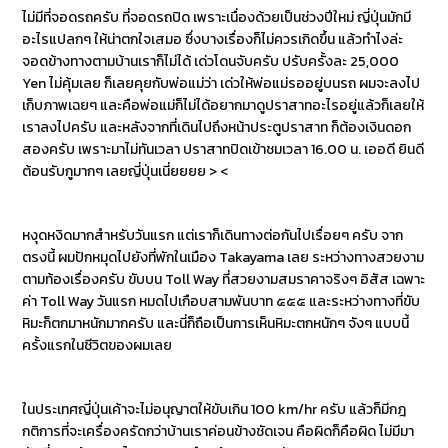
ไม่มีที่จอดรถครับ ที่จอดรถปิด เพราะเนื่องด้วยเป็นช่วงปีใหม่ ญี่ปุ่นมักมี
อะไรแปลกๆ ให้น่าตกใจเสมอ ซึ่งบางเรื่องก็ไม่ควรเกิดขึ้น แล้วทำไงล่ะ
จอดข้างทางตามบ้านเราก็ไม่ได้ เด่วโดนจับครับ ปรับครั้งละ 25,000
Yen ไม่คุ้มเลย ก็เลยคุยกับพ่อแม่ว่า เด่วให้พ่อแม่รออยู่บนรถ ผมจะลงไป
เก็บภาพเฉยๆ และคือพ่อแม่ก็ไม่ได้อยากมาดูปราสาทอะไรอยู่แล้วก็เลยให้
เราลงไปครับ และหลังจากที่เดินไปถึงหน้าประตูปราสาท ก็ต้องเงินดอก
สองครับ เพราะมาไม่ทันเวลา ปราสาทปิดเข้าชมเวลา 16.00 น. เออดี ยินดี
ต้อนรับกูมากๆ เลยญี่ปุ่นเนี่ยยยย > <
หงุดหงิดมากสำหรับวันแรก แต่เราก็เดินทางต่อกันไปเรื่อยๆ ครับ จาก
ตรงนี้ ผมปักหมุดไปยังที่พักในเมือง Takayama เลย ระหว่างทางสวยงาม
ตามท้องเรื่องครับ ขับบน Toll Way ที่สวยงามสมราคาจริงๆ อิสัส เฉพาะ
ค่า Toll Way วันแรก หมดไปเกือบสามพันบาท ๕๕๕ และระหว่างทางที่ขับ
หิมะก็ตกมาหนักมากครับ และนี่ก็ถือเป็นการเห็นหิมะตกหนักๆ จังๆ แบบนี้
ครั้งแรกในชีวิตของผมเลย
ในประเทศญี่ปุ่นเค้าจะไม่อนุญาตให้ขับเกิน 100 km/hr ครับ แล้วก็มีกฎ
กติการที่จะเครื่องครัดกว่าบ้านเราค่อนข้างชัดเจน คือผิดก็คือผิด ไม่มีมา