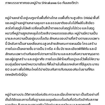
ภาพบรรยากาศของหมู่บ้าน Shirakawa Go กันเลยดีกว่า
หมู่บ้านเหล่านี้ อยู่บนภูเขาในพื้นที่ห่างไกล บนพื้นที่ราบสูงฮิดะ (Hida) พื้นที่
ของหมู่บ้านอยู่ท่ามกลางหุบเขา และธรรมชาติของใบไม้ที่ผลิใบสีเขียว
สดใสในฤดูใบไม้ผลิ เปลี่ยนเป็นสีน้ำตาลแดงในฤดูใบไม้ร่วง และในฤดู
หนาวที่หมู่บ้านถูกปกคลุมไปด้วยสีขาวหมดจดของหิมะ หมู่บ้านมีความเป็น
มาและคงความเป็นอยู่แบบดั้งเดิม ลักษณะของบ้านที่สร้างตามแบบเฉพาะ
นี้ มีหลังคาเป็นสามเหลี่ยมทรงสูงคล้ายลักษณะการพนมมือ โครงสร้าง
ภายในจะเป็นหลายชั้น อาจเป็น 3 หรือ 4 ชั้น มีรายละเอียดพิถีพิถัน และมี
ลักษณะเฉพาะต่างกันออกไปตามการใช้งาน และแสดงถึงความชาญฉลาด
ของผู้ปลูกสร้าง และอยู่อาศัย ภายในจะมีผ้าไหมที่รอปูรองไว้เพื่อให้ความ
อบอุ่นเมื่อยามหน้าหนาวมาเยือน ที่พื้นบ้านในชั้นแรกหลังคาที่มีมุมประมาณ
60 องศา เพื่อให้หิมะไหลได้ง่ายป้องกันการทับถมของหิมะในยามที่หิมะ
ตกหนักทัวร์ญี่ปุ่น
หมู่บ้านทางประวัติศาสตร์แห่งชิระกาวะและเมืองโกคายามา เป็นตัวอย่างที่
เห็นได้ชัดของการตั้งถิ่นฐานของมนุษย์แบบดั้งเดิมที่ปรับตัวเข้ากับสภาพ
แวดล้อม สังคมและเศรษฐกิจ ได้อย่างสมบูรณ์แบบ และพวกเขาก็