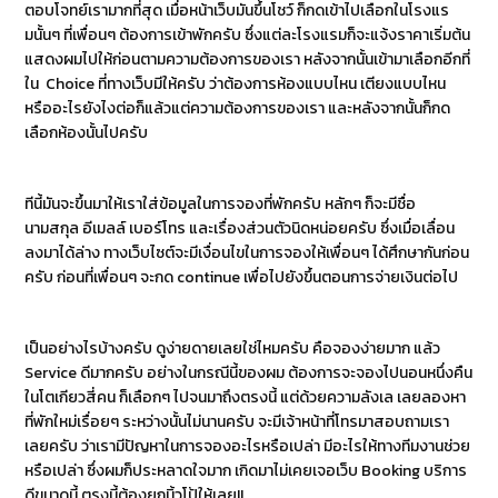
ตอบโจทย์เรามากที่สุด เมื่อหน้าเว็บมันขึ้นโชว์ ก็กดเข้าไปเลือกในโรงแร
มนั้นๆ ที่เพื่อนๆ ต้องการเข้าพักครับ ซึ่งแต่ละโรงแรมก็จะแจ้งราคาเริ่มต้น
แสดงผมไปให้ก่อนตามความต้องการของเรา หลังจากนั้นเข้ามาเลือกอีกที่
ใน Choice ที่ทางเว็บมีให้ครับ ว่าต้องการห้องแบบไหน เตียงแบบไหน
หรืออะไรยังไงต่อก็แล้วแต่ความต้องการของเรา และหลังจากนั้นก็กด
เลือกห้องนั้นไปครับ
ทีนี้มันจะขึ้นมาให้เราใส่ข้อมูลในการจองที่พักครับ หลักๆ ก็จะมีชื่อ
นามสกุล อีเมลล์ เบอร์โทร และเรื่องส่วนตัวนิดหน่อยครับ ซึ่งเมื่อเลื่อน
ลงมาได้ล่าง ทางเว็บไซต์จะมีเงื่อนไขในการจองให้เพื่อนๆ ได้ศึกษากันก่อน
ครับ ก่อนที่เพื่อนๆ จะกด continue เพื่อไปยังขึ้นตอนการจ่ายเงินต่อไป
เป็นอย่างไรบ้างครับ ดูง่ายดายเลยใช่ไหมครับ คือจองง่ายมาก แล้ว
Service ดีมากครับ อย่างในกรณีนี้ของผม ต้องการจะจองไปนอนหนึ่งคืน
ในโตเกียวสี่คน ก็เลือกๆ ไปจนมาถึงตรงนี้ แต่ด้วยความลังเล เลยลองหา
ที่พักใหม่เรื่อยๆ ระหว่างนั้นไม่นานครับ จะมีเจ้าหน้าที่โทรมาสอบถามเรา
เลยครับ ว่าเรามีปัญหาในการจองอะไรหรือเปล่า มีอะไรให้ทางทีมงานช่วย
หรือเปล่า ซึ่งผมก็ประหลาดใจมาก เกิดมาไม่เคยเจอเว็บ Booking บริการ
ดีขนาดนี้ ตรงนี้ต้องยกนิ้วโป้ให้เลย!!