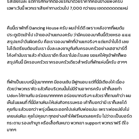
รัสเซียไม่ล่ะ แต่การศึกษาก็ต้องแรกมาด้วยราคาที่ค่อนข้างแพงครับ
เฉพาะวันนี้ พวกเราเสียค่าทางด่วนไป 7,000 กว่าเยน เชดดดดดดดแหม่
คืนนี้เราพักที่ Dancing House ครับ ผมจำได้ดี เพราะหลังจากที่ผมดัน
ประตูเปิดเข้าไป เจ้าของบ้านแกงงครับ ว่ามีคนจองมาคืนนี้ด้วยหรอ ๕๕๕
สรุปแกจำวันผิดครับ คือเราจองมาพักที่บ้านแกจริงๆ แต่แกจำไม่ได้ เลย
ไม่ได้เตรียมต้อนรับเรา นั่งละเลงชาบูกันกับครอบครัวอย่างเฮฮาปาร์ตี้
โค้งคำนับเราแล้ว คำนับเราอีก ซึ่งเราไม่อะไรเลย ขอแค่ให้กุเข้าพักก็พอ
สรุปคืนนี้ มีครอบครัวเราครอบครัวเดียวสำหรับที่พักแห่งนี้ครับ ฮาๆๆ
ที่พักเป็นแบบญี่ปุ่นมากกกก มีออนเซ้น มีฟูกนอน แต่ที่นี่มีเตียงให้ เนื่อง
ด้วยว่าพวกเราหิว แล้วคือบริเวณนั้นไม่มีร้านอาหารครับ เค้าก็เลยทำ
Udon ให้ทานกัน อร่อยมากกกกก อร่อยมากจริงๆ แล้วเราก็ถามเค้าว่า ผม
เห็นในแผนที่ ที่นี่มีลานหิมะให้เล่นกิจกรรมหรอ เค้าก็บอกว่ามี เราก็เลยได้
คุยกัน แล้วบอกว่า พรุ่งนี้ผมจะออกไปเล่นกับพ่อแม่นะ เพราะพ่อแม่ยังไม่
เคยเล่นหิมะ คุยไปคุยมา ทุกอย่างเค้าให้ฟรีหมดเลยครับ ไม่ว่าจะเป็นบอร์ด
กระดาน รองเท้าบูท หรือเสื้อกันหนาว พวกเขา support พวกเราฟรี ดีใจ
มากๆ