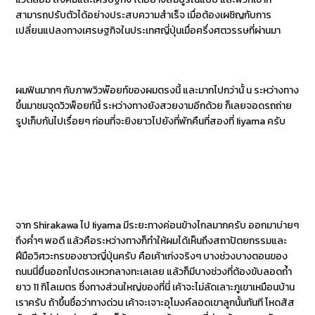
สามารถปรับตัวได้อย่างประสบความสำเร็จ เมื่อต้องเผชิญกับการ
เปลี่ยนแปลงทางเศรษฐกิจในประเทศญี่ปุ่นเมื่อครึ่งศตวรรษที่ผ่านมา
ผมฟินมากๆ กับภาพวิวพ๊อยท์ของผมตรงนี้ และมากไปกว่านั้ น ระหว่างทาง
ขึ้นมาชมจุดวิวพ็อยท์นี้ ระหว่างทางยังสวยงามอีกด้วย ก็เลยจอดรถถ่าย
รูปเก็บกันไปเรื่อยๆ ก่อนที่จะยิงยาวไปยังที่พักคืนที่สองที่ Iiyama ครับ
จาก Shirakawa ไป Iiyama มีระยะทางค่อนข้างไกลมากครับ ออกมาบ่ายๆ
ถึงค่ำๆ พอดี แล้วคือระหว่างทางก็ทำให้ผมได้เห็นถึงสถาปัตยกรรมและ
ฝีมือวิศวะกรของชาวญี่ปุ่นครับ คือเค้าเก่งจริงๆ บางช่วงบางตอนของ
ถนนนี่ยื่นออกไปตรงเหวกลางทะเลเลย แล้วก็มีบางช่วงที่ต้องขับลอดถ้ำ
ยาว 11 กิโลเมตร ซึ่งทางส่วนใหญ่ของที่นี่ เค้าจะไม่ลัดเลาะภูเขาเหมือนบ้าน
เราครับ ถ้าขึ้นชื่อว่าทางด่วน เค้าจะเจาะอุโมงค์ลอดเขาลูกนั้นทันที โหดสัส