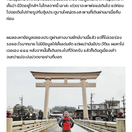
เห็นว่า มีวัดอยู่ใกล้ๆ ไม่ไกลจากนี้ เอาล่ะ เด่วเราจะพาพ่อแม่เดินไป แต่ก่อน
ไปขอเดินไปถ่ายรูปกับซุ้มประตูบานใหญ่ตรงสะพานที่เดินผ่านมาเมื่อคืน
ก่อน
ผมลองหาข้อมูลขชองประตูผ่านทางบานยักษ์บานนี้แล้ว แต่ก็ไม่เจอร่อง
รอยอะไรมากมาย ไม่มีข้อมูลให้เห็นเด่นชัด แต่ผมว่ามันมีประวัตินะ ผมหาไม่
เจอเอง ๕๕๕ หลังจากนั้นก็เดินตรงไปที่วัดครับ แล้วก็เดินดูเมืองเค้า
จนกว่าแม่จะบ่นปวดขาอย่างที่บอก