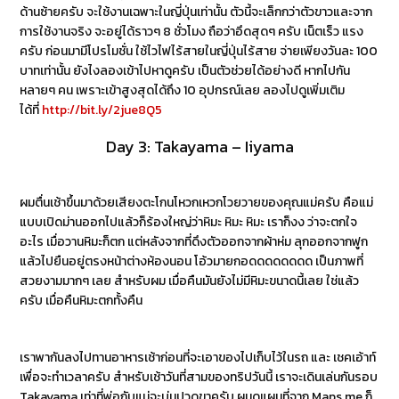
ด้านซ้ายครับ จะใช้งานเฉพาะในญี่ปุ่นเท่านั้น ตัวนี้จะเล็กกว่าตัวขาวและจาก
การใช้งานจริง จะอยู่ได้ราวๆ 8 ชั่วโมง ถือว่าอึดสุดๆ ครับ เน็ตเร็ว แรง
ครับ ก่อนมามีโปรโมชั่น ใช้ไวไฟไร้สายในญี่ปุ่นไร้สาย จ่ายเพียงวันละ 100
บาทเท่านั้น ยังไงลองเข้าไปหาดูครับ เป็นตัวช่วยได้อย่างดี หากไปกัน
หลายๆ คน เพราะเข้าสูงสุดได้ถึง 10 อุปกรณ์เลย ลองไปดูเพิ่มเติม
ได้ที่
http://bit.ly/2jue8Q5
Day 3: Takayama – Iiyama
ผมตื่นเช้าขึ้นมาด้วยเสียงตะโกนโหวกเหวกโวยวายของคุณแม่ครับ คือแม่
แบบเปิดม่านออกไปแล้วก็ร้องใหญ่ว่าหิมะ หิมะ หิมะ เราก็งง ว่าจะตกใจ
อะไร เมื่อวานหิมะก็ตก แต่หลังจากที่ดึงตัวออกจากผ้าห่ม ลุกออกจากฟูก
แล้วไปยืนอยู่ตรงหน้าต่างห้องนอน โอ้วมายกอดดดดดดดด เป็นภาพที่
สวยงามมากๆ เลย สำหรับผม เมื่อคืนมันยังไม่มีหิมะขนาดนี้เลย ใช่แล้ว
ครับ เมื่อคืนหิมะตกทั้งคืน
เราพากันลงไปทานอาหารเช้าก่อนที่จะเอาของไปเก็บไว้ในรถ และ เชคเอ้าท์
เพื่อจะทำเวลาครับ สำหรับเช้าวันที่สามของทริปวันนี้ เราจะเดินเล่นกันรอบ
Takayama เท่าที่พ่อกับแม่จะบ่นปวดขาครับ ผมดูแผนที่จาก Maps.me ก็