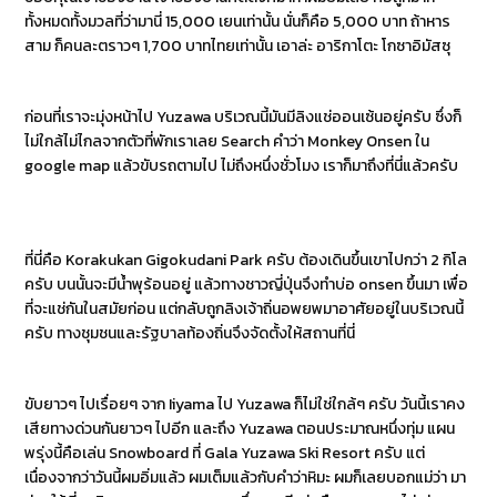
ทั้งหมดทั้งมวลที่ว่ามานี่ 15,000 เยนเท่านั้น นั่นก็คือ 5,000 บาท ถ้าหาร
สาม ก็คนละตราวๆ 1,700 บาทไทยเท่านั้น เอาล่ะ อาริกาโตะ โกซาอิมัสซุ
ก่อนที่เราจะมุ่งหน้าไป Yuzawa บริเวณนี้มันมีลิงแช่ออนเซ้นอยู่ครับ ซึ่งก็
ไม่ใกล้ไม่ไกลจากตัวที่พักเราเลย Search คำว่า Monkey Onsen ใน
google map แล้วขับรถตามไป ไม่ถึงหนึ่งชั่วโมง เราก็มาถึงที่นี่แล้วครับ
ที่นี่คือ Korakukan Gigokudani Park ครับ ต้องเดินขึ้นเขาไปกว่า 2 กิโล
ครับ บนนั้นจะมีน้ำพุร้อนอยู่ แล้วทางชาวญี่ปุ่นจึงทำบ่อ onsen ขึ้นมา เพื่อ
ที่จะแช่กันในสมัยก่อน แต่กลับถูกลิงเจ้าถิ่นอพยพมาอาศัยอยู่ในบริเวณนี้
ครับ ทางชุมชนและรัฐบาลท้องถิ่นจึงจัดตั้งให้สถานที่นี่
ขับยาวๆ ไปเรื่อยๆ จาก Iiyama ไป Yuzawa ก็ไม่ใช่ใกล้ๆ ครับ วันนี้เราคง
เสียทางด่วนกันยาวๆ ไปอีก และถึง Yuzawa ตอนประมาณหนึ่งทุ่ม แผน
พรุ่งนี้คือเล่น Snowboard ที่ Gala Yuzawa Ski Resort ครับ แต่
เนื่องจากว่าวันนี้ผมอิ่มแล้ว ผมเต็มแล้วกับคำว่าหิมะ ผมก็เลยบอกแม่ว่า มา