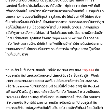
จะร้อง จะได้บินไปพร้อมกันอยู่แล้วเชียว ดันมีปัญหา หลังจากที่เรา
Landed ที่นาโกย่าในวันที่สอง เราก็รีบเปิด Tripizee Pocket Wifi ทันที
เพื่อติดต่อกลับไปหาพี่สาว เผื่อถามว่าจะเอาอย่างไรกันต่อไป เราคุยกันมา
ตลอดทาง ก่อนนอนคืนนี้ก็คุยว่าสรุปจะเอาไง ให้เพื่อน ให้พี่ ให้น้อง ช่วย
กันหาตั๋วเครื่องบินที่มันใกล้เคียงกับตารางการเดินทางของเราให้มากที่สุด
แต่ก็ไม่เป็นผลครับ เนื่องจากว่าพี่สาวไม่เคยบินไปต่างประเทศคนเดียว
แล้วก็พูดภาษาอังกฤษไม่ค่อยได้ คืนนั้นก็เลยบายไปด้วยความผิดหวังเล็ก
น้อย แต่ต้องขอบคุณคนสร้างเจ้า Tripizee Pocket Wifi ขึ้นมาจริงๆ
ครับ คือสัญญาณดีกว่าใช้เน็ตโทรศัพท์ที่ไทยอีก ทำให้การติดต่อประสาน
งานของเรากลับไทยราบรื่นมากๆ รวมถึงการโพสต์รูปลงเฟสบุ๊คเรียล
ไทม์ก็เช่นกัน ฮาๆ
ก่อนจะข้ามไปวันที่สาม ขอกลับมาที่เจ้า Pocket Wifi ของ
Tripizee
กัน
หน่อยครับ คือโดยส่วนตัวของผมได้ลองใช้มา 2 ครั้งแล้ว รู้สึก Work
มากๆ นอกจากผมเองจะชอบ พ่อกับแม่ยังชมว่าเร็วกว่าเน็ต Dtac AIS
หรือ True move ที่บ้านเราด้วย (หรือแม้ไม่ได้ใช้ 4G ฮาๆ) คือ Pocket
wifi ของที่นีจะมีอยู่ 2 แบบหลักๆ ด้วยกันครับ คือแบบสีขาว จะเป็นแบบ
Overseas คือครอบคลุมพื้นที่หลายประเทศมากๆ ไม่ว่าจะเป็น ออนเตร
เลีย มาเลเซีย สิงคโปร์ แคนาดา อเมริกา หรือแม้กระทั่งโซนยุโรป คือ
สามารถเข้าไปหาข้อมูลเพิ่มเติมได้ในเว็บครับ และอีกตัวที่ผมใช้จะเป็นสีดำ