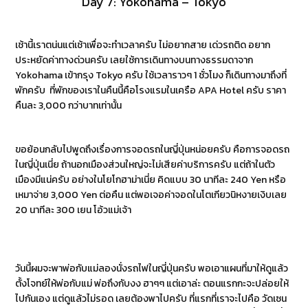
Day 7: Yokohama – Tokyo
เช้านี้เราตน่นแต่เช้าเพื่อจะทำเวลาครับ ไม่อยากสาย เด่วรถติด อยาก
ประหยัดค่าทางด่วนครับ เลยใช้การเดินทางบนทางธรรมดาจาก
Yokohama เข้ากรุง Tokyo ครับ ใช้เวลาราวๆ 1 ชั่วโมง ก็เดินทางมาถึงที่
พักครับ ที่พักของเราในคืนนี้คือโรงแรมในเครือ APA Hotel ครับ ราคา
คืนละ 3,000 กว่าบาทเท่านั้น
ขอย้อนกลับไปพูดถึงเรื่องการจอดรถในญี่ปุ่นหน่อยครับ คือการจอดรถ
ในญี่ปุ่นเนี่ย ถ้านอกเมืองส่วนใหญ่จะไม่เสียค่าบริการครับ แต่ถ้าในตัว
เมืองมีแน่ครับ อย่างในโยโกฮาม่าเนี่ย คิดแบบ 30 นาทีละ 240 Yen หรือ
เหมาจ่าย 3,000 Yen ต่อคืน แต่พอเจอค่าจอดในโตเกียวนิหงายเงิบเลย
20 นาทีละ 300 เยน โอ้วแม่เจ้า
วันนี้ผมจะพาพ่อกับแม่ลองนั่งรถไฟในญี่ปุ่นครับ พอเอาแผนที่มาให้ดูแล้ว
ตั้งโจทย์ให้พ่อกับแม่ พ่อถึงกับงง ฮาๆๆ แต่เอาล่ะ ตอนแรกกะจะปล่อยให้
ไปกันเอง แต่ดูแล้วไม่รอด เลยต้องพาไปครับ ที่แรกที่เราจะไปคือ วัดเซน