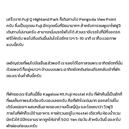
เสร็จจาก Fuji Q Highland Park ก็เดินทางไป Pengoda View Point
ครับ ซึ่งเป็นจุดชม Fuji อีกจุดหนึ่งที่นิยมามากๆ สำหรับการชมพูเขาไฟฟูจิ
เดินทางไม่นานครับ สามารถนั่งนรถไฟไปได้ ส่วนเราขับรถไปก็มีที่จอดรถ
ฟรีให้ครับ พอไปถึงเดินขึ้นบันไดไปอีกราวๆ 5-10 นาที เราก็จะเจอภาพ
แบบนี้ครับ
เผอิญช่วยที่ผมไปมันเย็นแล้วพอดี เราเลยได้โอกาสชมพระอาทิตย์ตกที่นั่น
ด้วยพอดี ก็อยู่หนาวๆ ข้างบนจนพระอาทิตย์ตกดินก่อนตีรถกลับเข้าที่พัก
ของเราในค่ำคืนนี้ครับ
ที่พักของเราในคืนนี้ชื่อ Kagelow Mt.Fuji Hostel ครับ ที่พักคืนนี้เป็นอีกที่
ที่ผมเห็นภาพแล้วต้องรีบจองเลยครับ คือที่พักโดเด่นมาก ออกสไตล์โม
เดิร์นหน่อยๆ ผสมกลิ่นอายของความเป็นญี่ปุ่น และโฆษณาว่า วิวฟูจิ
ภายในที่พักก็จะมีร้านอาหาร คาเฟ่รวมอยู่ใน Hostel เดียวกัน ห้องน้ำรวม
มีครัวให้ มีจักรยานราคาถูกให้เช่าที่ 500 Yen ต่อวัน สำหรับวันนี้ ขอลาไป
พักผ่อนก่อนนะครับ