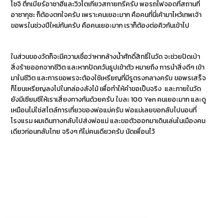
โซจิ ตึกเบียร์อาซาฮีและวิวโตเกียวสกายทรีครับ พอรถไฟจอดที่สถานที่
อาซากุซะ ก็ต้องตกใจครับ เพราะคนเยอะมาก คือคนที่นี่เค้ามาไหว้เทพเจ้า
ขอพรในช่วงปีใหม่กันครับ คือคนเยอะมาก เราก็ต้องต่อคิวกันเข้าไป
ในส่วนของวัดก็จะมีความเชื่อว่าหากล้างน้ำศักดิ์สิทธิ์ในวัด จะช่วยปัดเป่า
สิ่งร้ายออกจากชีวิต และหากปัดควันธูปเข้าตัว หมายถึง การนำสิ่งดีๆ เข้า
มาในชีวิต และการขอพรจะต้องใช้เหรียญที่มีรูตรงกลางครับ ขอพรเสร็จ
ก็โยนเหรียญลงไปในกล่องลังไม้ เพื่อทำให้คำขอเป็นจริง และภายในวัด
ยังมีเซียมซีให้เราเสี่ยงทางกันด้วยครับ ใบละ 100 Yen คนเยอะมาก และดู
เหมือนไม่ใช่สไตล์การเที่ยวของพ่อแม่ครับ พ่อแม่เลยขอกลับไปนอนที่
โรงแรม ผมเดินทางกลับไปส่งพ่อแม่ และขอตัวออกมาเดินเล่นในเมืองคน
เดียวก่อนกลับไทย จริงๆ ก้ไม่คนเดียวครับ นัดเพื่อนไว้