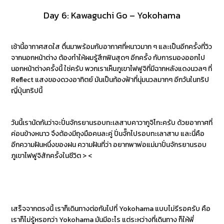
Day 6: Kawaguchi Go – Yokohama
เช้านี้อากาศสดใส ตื่นมาพร้อมกับอากาศที่หนาวมาก ๆ และเป็นอีกครั้งที่วิว
จากนอกหน้าต่าง ต้องทำให้ผมรู้สึกฟินสุดๆ อีกครั้ง กับการมองออกไป
นอกหน้าต่างครั้งนี้ ใช่ครับ พวกเราเห็นภูเขาไฟฟูจิที่มีฉากหลังแดงนวลๆ ที่
Reflect แสงของดวงอาทิตย์ มันเป็นท้องฟ้าที่นุ่มนวลมากๆ อีกวันในทริป
ญี่ปุ่นทริปนี้
วันนี้เรานัดกันว่าจะปั่นจักรยานรอบทะเลสาบคาวากูจิโกะครับ ด้วยอากาศที่
ค่อนข้างหนาว จึงต้องมีถุงมือคนละคู่ ปั่นจั๊กไปรอบทะเลาสาบ และนี่คือ
อีกความฝันหนึ่งของฝน ความฝันที่ว่า อยากพาพ่อแม่มาปั่นจักรยานรอบ
ภูเขาไฟฟูจิสักครั้งในชีวิต > <
เสร็จจากตรงนี้ เราก็เดินทางต่อกันไปที่ Yokohama แบบไม่รีรอครับ คือ
เราก็ไม่รู้หรอกว่า Yokohama มันมีอะไร แต่ระหว่างที่เดินทาง ก็ให้พี่