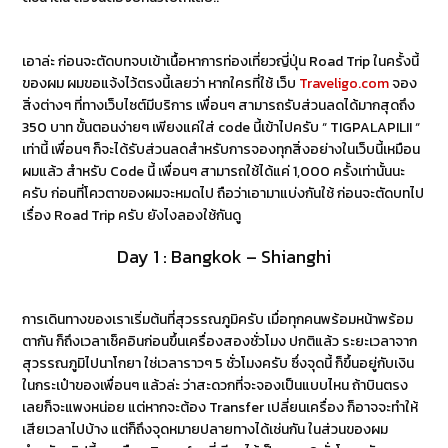
เอาล่ะ ก่อนจะตัดบทจบเข้าเนื้อหาการท่องเที่ยวญี่ปุ่น Road Trip ในครั้งนี้
ของผม ผมขอแจ้งไว้ตรงนี้เลยว่า หากใครที่ใช้ เว็บ
Traveligo.com
จอง
สิ่งต่างๆ ที่ทางเว็บไซต์มีบริการ เพื่อนๆ สามารถรับส่วนลดได้มากสุดถึง
350 บาท ขั้นตอนง่ายๆ เพียงแค่ใส่ code นี้เข้าไปครับ “ TIGPALAPILII “
เท่านี้ เพื่อนๆ ก็จะได้รับส่วนลดสำหรับการจองทุกสิ่งอย่างในเว็บนี้เหมือน
ผมแล้ว สำหรับ Code นี้ เพื่อนๆ สามารถใช้ได้แค่ 1,000 ครั้งเท่านั้นนะ
ครับ ก่อนที่โควตาของผมจะหมดไป ถือว่าเอามาแบ่งกันใช้ ก่อนจะตัดบทไป
เรื่อง Road Trip ครับ ยังไงลองใช้กันดู
Day 1 : Bangkok – Shianghi
การเดินทางของเราเริ่มต้นที่สุวรรณภูมิครับ เมื่อทุกคนพร้อมหน้าพร้อม
ตากัน ก็ถึงเวลาเช็คอินก่อนขึ้นเครื่องสองชั่วโมง ปกติแล้ว ระยะเวลาจาก
สุวรรณภูมิไปนาโกยา ใช่เวลาราวๆ 5 ชั่วโมงครับ ซึ่งจุดนี้ ก็ขึ้นอยู่กับเงิน
ในกระเป๋าของเพื่อนๆ แล้วล่ะ ว่าสะดวกที่จะจองเป็นแบบไหน ถ้าบินตรง
เลยก็จะแพงหน่อย แต่หากจะต้อง Transfer เปลี่ยนเครื่อง ก็อาจจะทำให้
เสียเวลาไปบ้าง แต่ก็ถึงจุดหมายปลายทางได้เช่นกัน ในส่วนของผม