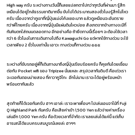
High way ครับ ระหว่างทางวันนี้ก็เลยแปลกตาไปกว่าทุกวันที่ผ่านมา รู้สึก
เหมือนได้อยู่ใกล้ธรรมชาติมากขึ้น ขับไปได้ประมาณสองชั่วโมงรู้สึกไม่ไหว
ครับ เนื่องจากว่าภูเขาที่ญี่ปุ่นแม่งโค้งเยอะมาก แล้วดูเหมือนจะอันตราย
กว่าพี่ไทยครับ เนื่องจากญี่ปุ่นมีแผ่นดินไหวบ่อย สังเกตจากข้างทางจะมีที่
กันหินตกใส่ถนนตลอดทาง อีกอย่างคือ ถ้ายึดทางนี้เรื่อยๆ จะต้องใช้เวลา
กว่า 6 ชั่วโมงในการเดินทางไปถึง Kawaguchi Go แต่หากใช้ทางด่วน จะใช้
เวลาเพียง 2 ชั่วโมงเท่านั้น เอาวะ ทางด่วนก็ทางด่วน ๕๕๕
ระหว่างที่ขับรถอยู่พี่ก็เดินทางมาถึงญี่ปุ่นเรียบร้อยครับ ก็คุยกันโดยเชื่อม
ต่อกับ Pocket wifi ของ Tripizee นั่นแหละ สรุปเวลากันดิบดี คือเด่วเรา
จะเจอกันตอนบ่ายสอง ที่คาวากูจิโกะ อีกไม่นาน เราจะได้อยู่พร้อมหน้า
พร้อมตากันแล้ว
สุดท้ายก็ได้เจอกันครับ ฮาๆ เอาล่ะ เราจะพาเพื่อนๆ ไปเล่นเอนจาไน้ที่ Fuji
Q Highland Park กันครับ คือเสียค่าเข้า 1,500 Yen แล้วจ่ายค่าเครื่อง
เล่นอีก 1,000 Yen ครับ คือด้วยเวลาที่จำกัด เราเลยเล่นได้แค่นี้ แต่เก็บ
อารมณ์ได้แบบครบสมบูรณ์เลยล่ะ ฮาๆๆ