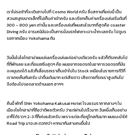
เราไม่รอช้าที่จะเดินทางไปที่ Cosmo World ครับ ซึ่งสถานที่แห่งนี้ เป็น
สวนสนุกขนาดเล็กที่ไม่เก็บค่าเข้าครับ และเรียกเก็บค่าเครื่องเล่นเริ่มต้นที่
300 – 800 yen เท่านั้น และเครื่องเล่นที่ผมสนใจมากที่สุดคือ coaster
Diving ครับ อารมณ์มันจะเป็นการนั่งนรถไฟเหาะเจาะน้ำทะเลครับ ไปดูบร
รยกาศเมือง Yokohama กัน
วันนั้นในโยโกฮาม่าผมเล่นเครื่องเล่นแค่อย่างเดียวครับ แล้วก็ตีรถกลับไป
ที่ที่พักเลย และที่อเมซซิ่งสุดๆ คือ ผมอยากจอดรถในอาคารจอดรถที่มัน
จะหมุนรถได้ แล้วก็เลื่อนรถเราเก็บเข้าไปใน Stock เหมือนในรายการทีวีที่
เราเคยเห็นกันครับ น่าตื่นเต้นมาก แต่เสียดาว เสียดายที่รถเราสูงเกินไป
จีงต้องไปจอดลาดด้านนอก ฮาๆๆ
คืนนี้ พักที่ Shin Yokohama Kakusai Hotel โรงแรมราคากลางๆ ใน
เมืองโยโกฮาม่าที่ถือว่าดีพอตัวครับ ว่าแต่ผ่านไปเร็วมาก วันหนึ่งเก็บอย่าง
มาก็ได้ราวๆ 2-3 ที่ก็เก่งแล้วครับ เพราะแต่ละที่อยู่ไกลกันมาก ผมแนะนำให้
Road Trip มาจะสะดวกกว่า หากมากันสามคนขึ้นไป