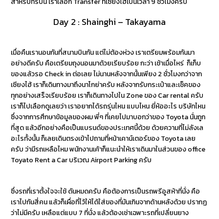
สำหรับทริปนี้ เราเลือก Transfer ที่เซียงไฮ้เป็นเวลา 9 ชั่วโมงครับ
Day 2 : Shainghi – Takayama
เมื่อคืนเรานอนกันที่สนามบินกัน แต่ไม่ต้องห่วง เราเตรียมพร้อมกันมา
อย่างดีครับ คือเตรียมถุงนอนมาด้วยเรียบร้อย กะว่า เช้าเมื่อไหร่ ก็เก็บ
ของแล้วรอ Check in ต่อเลย ไม่นานหลังจากนั้นเพียง 2 ชั่วโมงกว่าจาก
เซียงไฮ้ เราก็เดินทางมาถึงนาโกย่าครับ หลังจากรับกระเป๋าและเช็คของ
ทุกอย่างเสร็จเรียบร้อย เราก็เดินทางไปใน Zone ของ Car rental ครับ
เราก็ไปเลือกดูเลยว่า เราอยากได้รถรุ่นไหน แบบไหน ยี่ห้ออะไร บริษัทไหน
ซึ่งจากการศึกษาข้อมูลของผม พี่ๆ ที่เคยไปมาบอกว่าของ Toyota นั่นถูก
ที่สุด แล้วอีกอย่างคือเป็นแบรนด์ของประเทศนี้ด้วย ด้วยความที่ไม่ลังเล
อะไรทั้งนั้น ก็เลยเดินตรงเข้าไปถามที่หน้าเคาน์เตอร์ของ Toyota เลย
ครับ ว่ามีรถเหลือไหม พนักงานเค้าก็แนะนำให้เราเดินมาในส่วนของ office
Toyato Rent a Car บริเวณ Airport Parking ครับ
ซึ่งรถที่เราตั้งใจจะใช้ ดันหมดครับ คือต้องการเป็นรถพรีอูสห้าที่นั่ง คือ
เราไปกันสี่คน แล้วก็เผื่อที่ไว้ให้ได้ใส่ของที่มันเกินจากด้านหลังด้วย ปรากฏ
ว่าไม่มีครับ เหลือแต่แบบ 7 ที่นั่ง แล้วต้องเช่าเฉพาะรถที่เปลี่ยนยาง