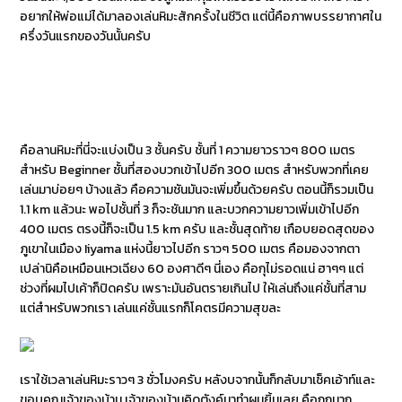
อยากให้พ่อแม่ได้มาลองเล่นหิมะสักครั้งในชีวิต แต่นี้คือภาพบรรยากาศใน
ครึ่งวันแรกของวันนั้นครับ
คือลานหิมะที่นี่จะแบ่งเป็น 3 ชั้นครับ ชั้นที่ 1 ความยาวราวๆ 800 เมตร
สำหรับ Beginner ชั้นที่สองบวกเข้าไปอีก 300 เมตร สำหรับพวกที่เคย
เล่นมาบ่อยๆ บ้างแล้ว คือความชันมันจะเพิ่มขึ้นด้วยครับ ตอนนี้ก็รวมเป็น
1.1 km แล้วนะ พอไปชั้นที่ 3 ก็จะชันมาก และบวกความยาวเพิ่มเข้าไปอีก
400 เมตร ตรงนี้ก็จะเป็น 1.5 km ครับ และชั้นสุดท้าย เกือบยอดสุดของ
ภูเขาในเมือง Iiyama แห่งนี้ยาวไปอีก ราวๆ 500 เมตร คือมองจากตา
เปล่านิคือเหมือนเหวเฉียง 60 องศาดีๆ นี่เอง คือกุไม่รอดแน่ ฮาๆๆ แต่
ช่วงที่ผมไปเค้าก็ปิดครับ เพราะมันอันตรายเกินไป ให้เล่นถึงแค่ชั้นที่สาม
แต่สำหรับพวกเรา เล่นแค่ชั้นแรกก็โคตรมีความสุขละ
เราใช้เวลาเล่นหิมะราวๆ 3 ชั่วโมงครับ หลังบจากนั้นก็กลับมาเช็คเอ้าท์และ
ขอบคุณเจ้าของบ้าน เจ้าของบ้านคิดตังค์มาทำผมยิ้มเลย คือถูกมาก