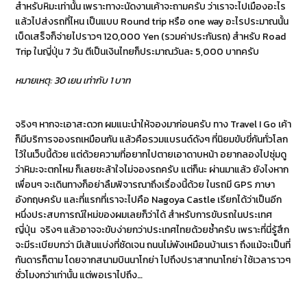
สำหรับหิมะเท่านั้น เพราะทางะนัดงานเค้าจะถามครับ ว่าเราจะไปเมืองอะไร
แล้วไปส่งรถที่ไหน เป็นแบบ Round trip หรือ one way อะไรประมาณนั้น
เบ็ดเสร็จก็จ่ายไปราวๆ 120,000 Yen (รวมค่าประกันรถ) สำหรับ Road
Trip ในญี่ปุ่น 7 วัน ตีเป็นเงินไทยก็ประมาณวันละ 5,000 บาทครับ
หมายเหตุ: 30 เยน เท่ากับ 1 บาท
จริงๆ หากจะเอาสะดวก ผมแนะนำให้จองมาก่อนครับ ทาง Travel I Go เค้า
ก็มีบริการจองรถเหมือนกัน แล้วคือรวมแบรนด์ดังๆ ที่นิยมขับขี่กันทั่วโลก
ไว้ในเว็บนี้ด้วย แต่ด้วยความที่อยากไปตายเอาดาบหน้า อยากลองไปซุ่มดู
ว่าหิมะจะตกไหม ก็เลยชะล้าใจไม่จองรถครับ แต่ก็นะ ผ่านมาแล้ว ยังไงหาก
เพื่อนๆ จะเดินทางก็อย่าลืมพิจารณาถึงเรื่องนี้ด้วย ในรถมี GPS ภาษา
อังกฤษครับ และที่แรกที่เราจะไปคือ Nagoya Castle เรียกได้ว่าเป็นอีก
หนึ่งประสบการณ์ใหม่ของผมเลยก็ว่าได้ สำหรับการขับรถในประเทศ
ญี่ปุ่น จริงๆ แล้วอาจจะขับง่ายกว่าประเทศไทยด้วยซ้ำครับ เพราะที่นี่รู้สึก
จะมีระเบียบกว่า มีเส้นแบ่งที่ชัดเจน ถนนไม่พังเหมือนบ้านเรา ถึงแม้จะเป็นที่
กันดารก็ตาม โดยจากสนามบินนาโกย่า ไปถึงปราสาทนาโกย่า ใช้เวลาราวๆ
ชั่วโมงกว่าเท่านั้น แต่พอเราไปถึง…