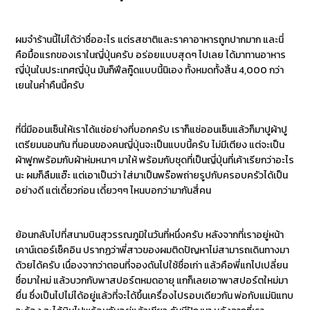
ผมจำร้านนี้ไม่ได้ว่าชื่ออะไร แต่รสชาติและราคาอาหารถูกปากมาก และนี่
คือมื้อแรกของเราในญี่ปุ่นครับ อร่อยแบบสุดๆ ไปเลย ได้มาทานอาหาร
ญี่ปุ่นในประเทศญี่ปุ่น มันก็ฟีลกู๊ดแบบนี้นิเอง ทั้งหมดทั้งสิ้น 4,000 กว่า
เยนในค่ำคืนนี้ครับ
ที่นี่มีออนเซ็นให้เราได้แช่อย่างที่บอกครับ เราก็แช่ออนเซ็นแล้วก็มาปูผ้าปู
เตรียมนอนกัน ที่นอนของคนญี่ปุ่นจะเป็นแบบนี้ครับ ไม่มีเตียง แต่จะเป็น
ผ้าฟูกพร้อมกับผ้าห่มหนาๆ มาให้ พร้อมกับชุดที่เป็นญี่ปุ่นที่เค้าเรียกว่าอะไร
นะ ผมก็ลืมแฮ๊ะ แต่เอาเป็นว่า ใส่มาเป็นพร๊อพถ่ายรูปกับครอบครัวได้เป็น
อย่างดี แต่เดี๋ยวก่อน เดี๋ยวๆๆ ไหนบอกว่ามากันสี่คน
ย้อนกลับไปที่สนามบินสุวรรณภูมิในวันที่หนึ่งครับ หลังจากที่เราอยู่หน้า
เคาน์เตอร์เช็คอิน ปรากฏว่าพี่สาวของผมติดปัญหาไม่สามารถเดินทางมา
ด้วยได้ครับ เนื่องจากว่าตอนที่จองดันไปใช้ชื่อเก่า แล้วคือพี่แกไปเปลี่ยน
ชื่อมาใหม่ แล้วบวกกับพาสปอร์ตหมดอายุ แกก็เลยเอาพาสปอร์ตใหม่มา
ยื่น ซึ่งเป็นไปไม่ได้อยู่แล้วที่จะได้ขึ้นเครื่องไปรอบเดียวกัน พ่อกับแม่นิแทบ