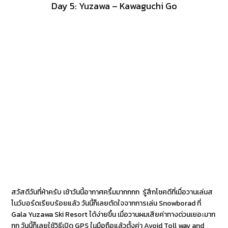
Day 5: Yuzawa – Kawaguchi Go
สวัสดีวันที่ห้าครับ เช้าวันนี้อากาศครึ้มมากกกก รู้สึกโชคดีที่เมื่อวานเล่นส
โนว์บอร์ดเรียบร้อยแล้ว วันนี้ก็เลยตัดใจจากการเล่น Snowborad ที่
Gala Yuzawa Ski Resort ได้ง่ายขึ้น เมื่อวานผมเสียค่าทางด่วนเยอะมาก
กก วันนี้ก็เลยใช้วิธีเปิด GPS ในมือถือแล้วตั้งค่า Avoid Toll way and