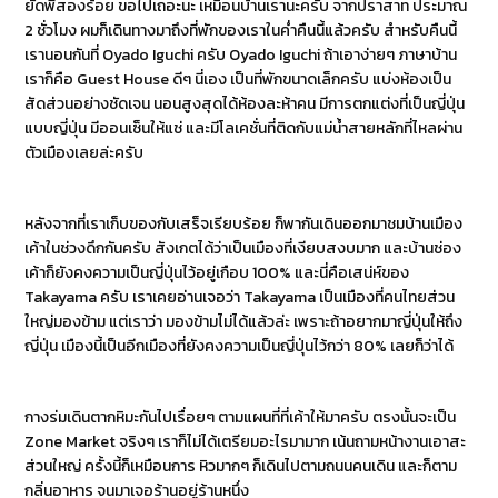
ยัดพี่สองร้อย ขอไปเถอะนะ เหมือนบ้านเรานะครับ จากปราสาท ประมาณ
2 ชั่วโมง ผมก็เดินทางมาถึงที่พักของเราในค่ำคืนนี้แล้วครับ สำหรับคืนนี้
เรานอนกันที่ Oyado Iguchi ครับ Oyado Iguchi ถ้าเอาง่ายๆ ภาษาบ้าน
เราก็คือ Guest House ดีๆ นี่เอง เป็นที่พักขนาดเล็กครับ แบ่งห้องเป็น
สัดส่วนอย่างชัดเจน นอนสูงสุดได้ห้องละห้าคน มีการตกแต่งที่เป็นญี่ปุ่น
แบบญี่ปุ่น มีออนเซ็นให้แช่ และมีโลเคชั่นที่ติดกับแม่น้ำสายหลักที่ไหลผ่าน
ตัวเมืองเลยล่ะครับ
หลังจากที่เราเก็บของกับเสร็จเรียบร้อย ก็พากันเดินออกมาชมบ้านเมือง
เค้าในช่วงดึกกันครับ สังเกตได้ว่าเป็นเมืองที่เงียบสงบมาก และบ้านช่อง
เค้าก็ยังคงความเป็นญี่ปุ่นไว้อยู่เกือบ 100% และนี่คือเสน่ห์ของ
Takayama ครับ เราเคยอ่านเจอว่า Takayama เป็นเมืองที่คนไทยส่วน
ใหญ่มองข้าม แต่เราว่า มองข้ามไม่ได้แล้วล่ะ เพราะถ้าอยากมาญี่ปุ่นให้ถึง
ญี่ปุ่น เมืองนี้เป็นอีกเมืองที่ยังคงความเป็นญี่ปุ่นไว้กว่า 80% เลยก็ว่าได้
กางร่มเดินตากหิมะกันไปเรื่อยๆ ตามแผนที่ที่เค้าให้มาครับ ตรงนั้นจะเป็น
Zone Market จริงๆ เราก็ไม่ได้เตรียมอะไรมามาก เน้นถามหน้างานเอาสะ
ส่วนใหญ่ ครั้งนี้ก็เหมือนการ หิวมากๆ ก็เดินไปตามถนนคนเดิน และก็ตาม
กลิ่นอาหาร จนมาเจอร้านอยู่ร้านหนึ่ง