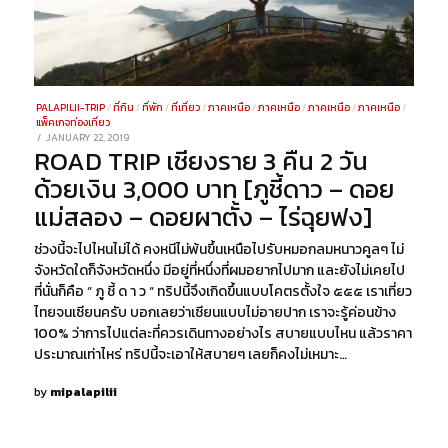
PALAPILII-TRIP
/
ที่กิน
/
ที่พัก
/
ที่เที่ยว
/
ภาคเหนือ
/
ภาคเหนือ
/
ภาคเหนือ
/
ภาคเหนือ
/
แพ็คเกจท่องเที่ยว
POSTED
JANUARY 22, 2019
DECEMBER
ROAD TRIP เชียงราย 3 คืน 2 วัน
ON
23,
2021
ด้วยเงิน 3,000 บาท [ภูชี้ดาว – ดอย
แม่สลอง – ดอยผาตั้ง – ไร่ฉุยฟง]
ช่วงนี้จะไปไหนไม่ได้ คงหนีไม่พ้นขึ้นเหนือไปรับหมอกลมหนาวคูลๆ ไม่
จังหวัดใดก็จังหวัดหนึ่ง มีอยู่ที่หนึ่งที่ผมอยากไปมาก และยังไม่เคยไป
ที่นั่นก็คือ “ ภู ชี้ ด า ว “ ทริปนี้จึงเกิดขึ้นแบบโคตรตั้งใจ ๕๕๕ เราเที่ยว
ไทยจนเซียนครับ บอกเลยว่าเซียนแบบไม่อายปาก เราจะรู้ค่อนข้าง
100% ว่าการไปแต่ละที่ควรเดินทางอย่างไร สบายแบบไหน แล้วราคา
ประมาณเท่าไหร่ ทริปนี้จะเอาให้สบายๆ เลยก็คงไม่เหมาะ…
by
mipalapilii