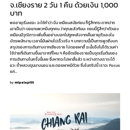
จ.เชียงราย 2 วัน 1 คืน ด้วยเงิน 1,000
บาท
พออายุเริ่มเยอะ จะใช้คำว่า มึง เหมือนสมัยก่อน ก็รู้สึกกระดากปาก
เอาเป็นว่า ขอแทนพวกมึงทุกคน ว่าคุณแล้วกันนะ ตอนนี้รู้สึกว่าตัวเอง
เหมือนมีวุฒิภาวะเพิ่มขึ้นอย่างบอกไม่ถูกหลังจากเห็นอายุตัวเองใน
บัตรพนักงาน เวลานี่มันผ่านไปเร็วจริง ๆ บทความนี้เป็นการพูดถึงบท
สรุปของการเดินทางจากเชียงราย ไปดอยผาฮี้ ฉะนั้นจึงไม่ได้รวมค่า
ใช้จ่ายที่เดินทางขึ้นมาจากที่ไหน ๆ คือยึดเชียงรายเป็นจุดเริ่มต้นของ
การเดินทางในครั้งนี้เลย ซึ่งหากจะไปผาฮี้แล้ว ระหว่างทางเราจะได้
แวะ ถ้ำหลวงขุนนางนอน และดอยผาหมีด้วย ซึ่งในทริปนี้ เราจะ Focus
แค่…
by
mipalapilii