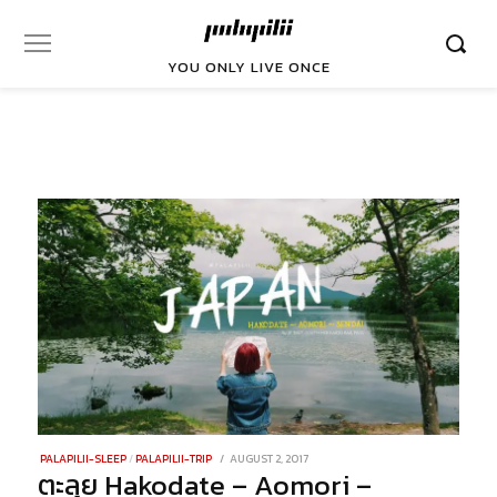
YOU ONLY LIVE ONCE
POSTED
PALAPILII-SLEEP
/
PALAPILII-TRIP
AUGUST 2, 2017
NOVEMBER
ตะลุย Hakodate – Aomori –
ON
2,
2017