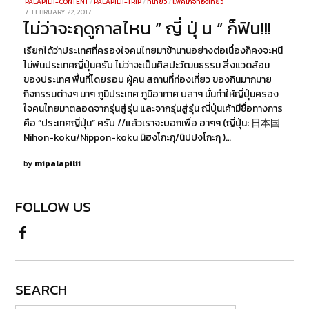
PALAPILII-CONTENT
/
PALAPILII-TRIP
/
ที่เที่ยว
/
แพ็คเกจท่องเที่ยว
POSTED
FEBRUARY 22, 2017
DECEMBER
ไม่ว่าจะฤดูกาลไหน ” ญี่ ปุ่ น ” ก็ฟิน!!!
ON
29,
2021
เรียกได้ว่าประเทศที่ครองใจคนไทยมาช้านานอย่างต่อเนื่องก็คงจะหนี
ไม่พ้นประเทศญี่ปุ่นครับ ไม่ว่าจะเป็นศิลปะวัฒนธรรม สิ่งแวดล้อม
ของประเทศ พื้นที่โดยรอบ ผู้คน สถานที่ท่องเที่ยว ของกินมากมาย
กิจกรรมต่างๆ นาๆ ภูมิประเทศ ภูมิอากาศ บลาๆ นั่นทำให้ญี่ปุ่นครอง
ใจคนไทยมาตลอดจากรุ่นสู่รุ่น และจากรุ่นสู่รุ่น ญี่ปุ่นเค้ามีชื่อทางการ
คือ “ประเทศญี่ปุ่น” ครับ //แล้วเราจะบอกเพื่อ ฮาๆๆ (ญี่ปุ่น: 日本国
Nihon-koku/Nippon-koku นิฮงโกะกุ/นิปปงโกะกุ )…
by
mipalapilii
FOLLOW US
SEARCH