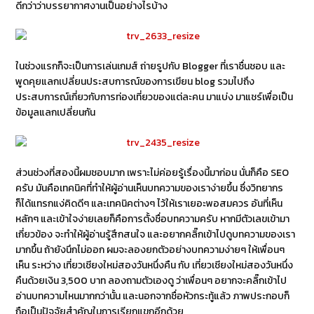
ดีกว่าว่าบรรยากาศงานเป็นอย่างไรบ้าง
ในช่วงแรกก็จะเป็นการเล่นเกมส์ ถ่ายรูปกับ Blogger ที่เราชื่นชอบ และ
พูดคุยแลกเปลี่ยนประสบการณ์ของการเขียน blog รวมไปถึง
ประสบการณ์เกี่ยวกับการท่องเที่ยวของแต่ละคน มาแบ่ง มาแชร์เพื่อเป็น
ข้อมูลแลกเปลี่ยนกัน
ส่วนช่วงที่สองนี้ผมชอบมาก เพราะไม่ค่อยรู้เรื่องนี้มาก่อน นั่นก็คือ SEO
ครับ มันคือเทคนิคที่ทำให้ผู้อ่านเห็นบทความของเราง่ายขึ้น ซึ่งวิทยากร
ก็ได้แทรกแง่คิดดีๆ และเทคนิคต่างๆ ไว้ให้เราเยอะพอสมควร อันที่เห็น
หลักๆ และเข้าใจง่ายเลยก็คือการตั้งชื่อบทความครับ หากมีตัวเลขเข้ามา
เกี่ยวข้อง จะทำให้ผู้อ่านรู้สึกสนใจ และอยากคลิ๊กเข้าไปดูบทความของเรา
มากขึ้น ถ้ายังนึกไม่ออก ผมจะลองยกตัวอย่างบทความง่ายๆ ให้เพื่อนๆ
เห็น ระหว่าง เที่ยวเชียงใหม่สองวันหนึ่งคืน กับ เที่ยวเชียงใหม่สองวันหนึ่ง
คืนด้วยเงิน 3,500 บาท ลองถามตัวเองดู ว่าเพื่อนๆ อยากจะคลิ๊กเข้าไป
อ่านบทความไหนมากกว่านั้น และนอกจากชื่อหัวกระทู้แล้ว ภาพประกอบก็
ถือเป็นปัจจัยสำคัญในการเรียกแขกอีกด้วย