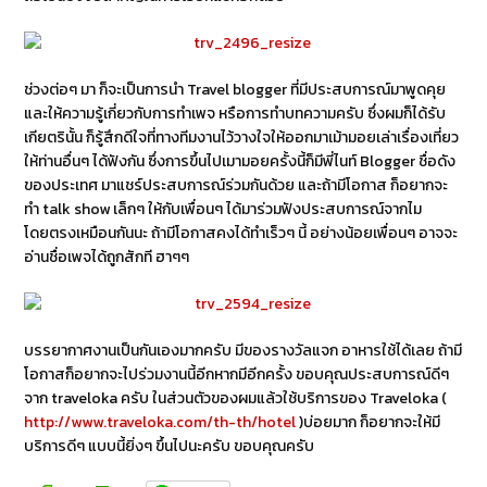
ช่วงต่อๆ มา ก็จะเป็นการนำ Travel blogger ที่มีประสบการณ์มาพูดคุย
และให้ความรู้เกี่ยวกับการทำเพจ หรือการทำบทความครับ ซึ่งผมก็ได้รับ
เกียตรินั้น ก็รู้สึกดีใจที่ทางทีมงานไว้วางใจให้ออกมาเม้ามอยเล่าเรื่องเที่ยว
ให้ท่านอื่นๆ ได้ฟังกัน ซึ่งการขึ้นไปเมามอยครั้งนี้ก็มีพี่ไนท์ Blogger ชื่อดัง
ของประเทศ มาแชร์ประสบการณ์ร่วมกันด้วย และถ้ามีโอกาส ก็อยากจะ
ทำ talk show เล็กๆ ให้กับเพื่อนๆ ได้มาร่วมฟังประสบการณ์จากไม
โดยตรงเหมือนกันนะ ถ้ามีโอกาสคงได้ทำเร็วๆ นี้ อย่างน้อยเพื่อนๆ อาจจะ
อ่านชื่อเพจได้ถูกสักที ฮาๆๆ
บรรยากาศงานเป็นกันเองมากครับ มีของรางวัลแจก อาหารใช้ได้เลย ถ้ามี
โอกาสก็อยากจะไปร่วมงานนี้อีกหากมีอีกครั้ง ขอบคุณประสบการณ์ดีๆ
จาก traveloka ครับ ในส่วนตัวของผมแล้วใช้บริการของ Traveloka (
http://www.traveloka.com/th-th/hotel
)บ่อยมาก ก็อยากจะให้มี
บริการดีๆ แบบนี้ยิ่งๆ ขึ้นไปนะครับ ขอบคุณครับ