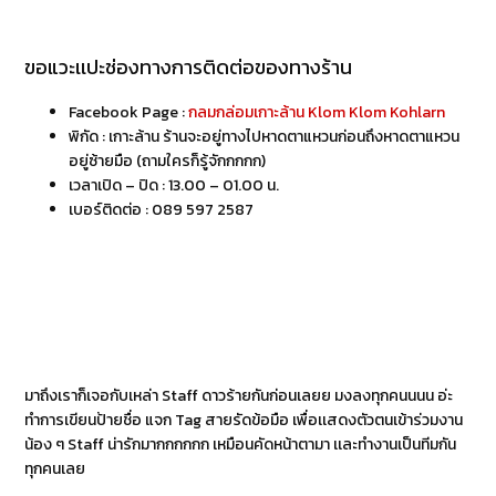
ขอแวะเเปะช่องทางการติดต่อของทางร้าน
Facebook Page :
กลมกล่อมเกาะล้าน Klom Klom Kohlarn
พิกัด : เกาะล้าน ร้านจะอยู่ทางไปหาดตาแหวนก่อนถึงหาดตาแหวน
อยู่ซ้ายมือ (ถามใครก็รู้จักกกกก)
เวลาเปิด – ปิด : 13.00 – 01.00 น.
เบอร์ติดต่อ : 089 597 2587
มาถึงเราก็เจอกับเหล่า Staff ดาวร้ายกันก่อนเลยย มงลงทุกคนนนน อ่ะ
ทำการเขียนป้ายชื่อ แจก Tag สายรัดข้อมือ เพื่อเเสดงตัวตนเข้าร่วมงาน
น้อง ๆ Staff น่ารักมากกกกกก เหมือนคัดหน้าตามา เเละทำงานเป็นทีมกัน
ทุกคนเลย