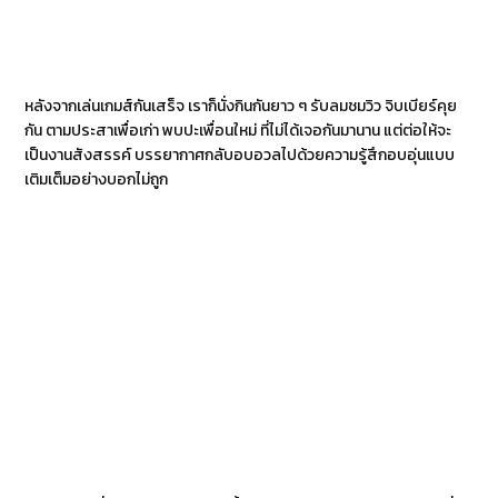
หลังจากเล่นเกมส์กันเสร็จ เราก็นั่งกินกันยาว ๆ รับลมชมวิว จิบเบียร์คุย
กัน ตามประสาเพื่อเก่า พบปะเพื่อนใหม่ ที่ไม่ได้เจอกันมานาน แต่ต่อให้จะ
เป็นงานสังสรรค์ บรรยากาศกลับอบอวลไปด้วยความรู้สึกอบอุ่นแบบ
เติมเต็มอย่างบอกไม่ถูก