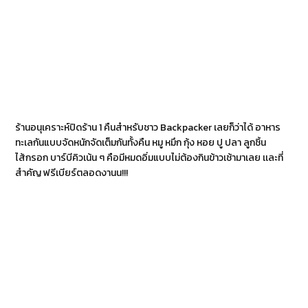
ร้านอนุเคราะห์ปิดร้าน 1 คืนสำหรับชาว Backpacker เลยก็ว่าได้ อาหาร
ทะเลกันแบบจัดหนักจัดเต็มกันทั้งคืน หมู หมึก กุ้ง หอย ปู ปลา ลูกชิ้น
ไส้กรอก บาร์บีคิวเน้น ๆ คือมีหมดอิ่มแบบไม่ต้องกินข้าวเช้ามาเลย เเละที่
สำคัญ ฟรีเบียร์ตลอดงานน!!!