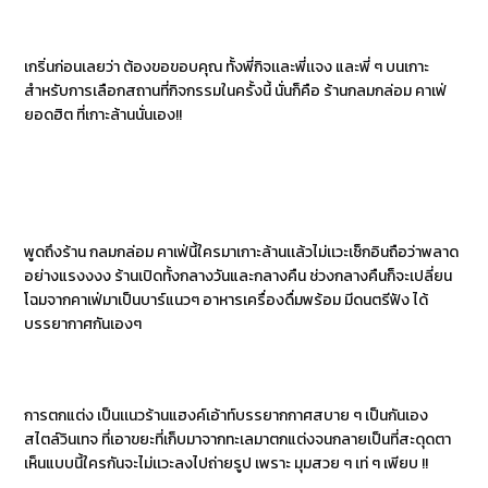
เกริ่นก่อนเลยว่า ต้องขอขอบคุณ ทั้งพี่กิจเเละพี่เเจง และพี่ ๆ บนเกาะ
สำหรับการเลือกสถานที่กิจกรรมในครั้งนี้ นั่นก็คือ ร้านกลมกล่อม คาเฟ่
ยอดฮิต ที่เกาะล้านนั่นเอง!!
พูดถึงร้าน กลมกล่อม คาเฟ่นี้ใครมาเกาะล้านเเล้วไม่เเวะเช็กอินถือว่าพลาด
อย่างแรงงงง ร้านเปิดทั้งกลางวันและกลางคืน ช่วงกลางคืนก็จะเปลี่ยน
โฉมจากคาเฟ่มาเป็นบาร์แนวๆ อาหารเครื่องดื่มพร้อม มีดนตรีฟัง ได้
บรรยากาศกันเองๆ
การตกแต่ง เป็นเเนวร้านแฮงค์เอ้าท์บรรยากกาศสบาย ๆ เป็นกันเอง
สไตล์วินเทจ ที่เอาขยะที่เก็บมาจากทะเลมาตกแต่งจนกลายเป็นที่สะดุดตา
เห็นแบบนี้ใครกันจะไม่เเวะลงไปถ่ายรูป เพราะ มุมสวย ๆ เท่ ๆ เพียบ !!