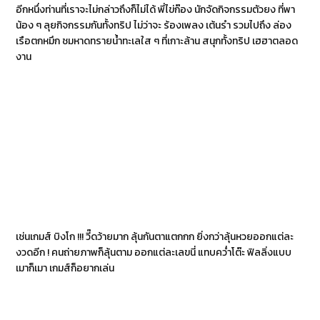
อีกหนึ่งท่านที่เราจะไม่กล่าวถึงก็ไม่ได้ พี่ไข่ก๊อง นักจัดกิจกรรมตัวยง ที่พา
น้อง ๆ ลุยกิจกรรมกันทั้งทริป ไม่ว่าจะ ร้องเพลง เต้นรำ รวมไปถึง ล่อง
เรือตกหมึก ชมหาดทรายน้ำทะเลใส ๆ ที่เกาะล้าน สนุกทั้งทริป เฮฮาตลอด
งาน
เช่นเกมส์ บิงโก !!! วี๊ดว้ายมาก ลุ้นกันตาแตกกก ยิ่งกว่าลุ้นหวยออกแต่ละ
งวดอีก ! คนถ่ายภาพก็ลุ้นตาม ออกแต่ละเลขนี่ แทบคว่ำโต๊ะ ฟิลลิ่งแบบ
เมาก็เมา เกมส์ก็อยากเล่น