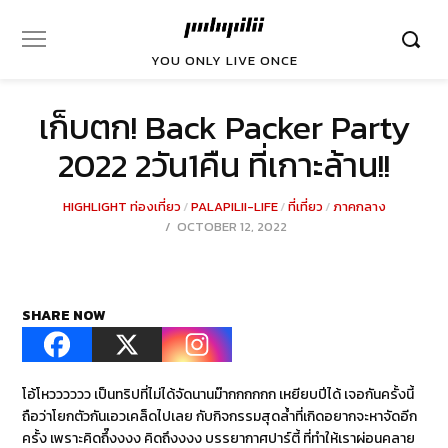
YOU ONLY LIVE ONCE
เก็บตก! Back Packer Party
2022 2วัน1คืน ที่เกาะล้าน!!
HIGHLIGHT ท่องเที่ยว
/
PALAPILII-LIFE
/
ที่เที่ยว
/
ภาคกลาง
POSTED
OCTOBER 12, 2022
OCTOBER
ON
16,
2022
SHARE NOW
โอ้โหวววววว เป็นทริปที่ไม่ได้จัดนานม๊ากกกกกก เหยียบปีได้ เจอกันครั้งนี้
ถือว่าโยกตัวกันเอวเคล็ดไปเลย กับกิจกรรมสุดล้ำที่เกิดอยากจะหาจัดอีก
ครั้ง เพราะคิดถึ๊งงงง คิดถึงงงง บรรยากาศปาร์ตี้ ที่ทำให้เราผ่อนคลาย