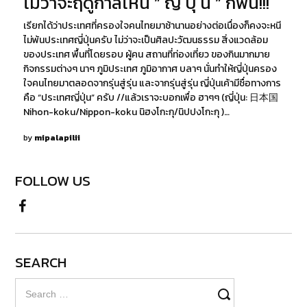
ไม่ว่าจะฤดูกาลไหน ” ญี่ ปุ่ น ” ก็ฟิน!!!
2021
เรียกได้ว่าประเทศที่ครองใจคนไทยมาช้านานอย่างต่อเนื่องก็คงจะหนี
ไม่พ้นประเทศญี่ปุ่นครับ ไม่ว่าจะเป็นศิลปะวัฒนธรรม สิ่งแวดล้อม
ของประเทศ พื้นที่โดยรอบ ผู้คน สถานที่ท่องเที่ยว ของกินมากมาย
กิจกรรมต่างๆ นาๆ ภูมิประเทศ ภูมิอากาศ บลาๆ นั่นทำให้ญี่ปุ่นครอง
ใจคนไทยมาตลอดจากรุ่นสู่รุ่น และจากรุ่นสู่รุ่น ญี่ปุ่นเค้ามีชื่อทางการ
คือ “ประเทศญี่ปุ่น” ครับ //แล้วเราจะบอกเพื่อ ฮาๆๆ (ญี่ปุ่น: 日本国
Nihon-koku/Nippon-koku นิฮงโกะกุ/นิปปงโกะกุ )…
by
mipalapilii
FOLLOW US
SEARCH
Search
for: