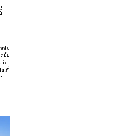
่
อยากไป
ิดขึ้น
ว่า
ละที่
่า