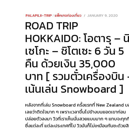
POSTED
PALAPILII-TRIP
/
แพ็คเกจท่องเที่ยว
JANUARY 9, 2020
DECE
ROAD TRIP
ON
23,
2021
HOKKAIDO: โอตารุ – น
เซโกะ – ชิโตเซะ 6 วัน 5
คืน ด้วยเงิน 35,000
บาท [ รวมตั๋วเครื่องบิน 
เน้นเล่น Snowboard ]
หลังจากที่เล่น Snowboard ครั้งแรกที่ New Zealand 
เลยว่าติดใจมาก ๆ เพราะเวลาขึ้นไปข้างบนยอดเขาก่อน
ปล่อยตัวลงมา วิวที่เราเห็นนั่นสวยแบบมาก ๆ แทบจะทุกที
ซึ่งแต่ละที่ แต่ละประเทศที่ไป วิวมันก็ไม่เหมือนกันซะด้วยสิ 