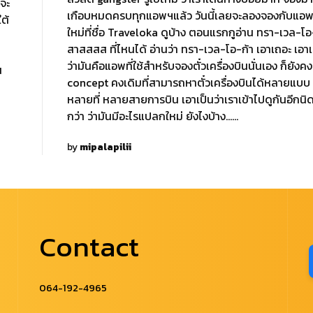
ีจะ
เกือบหมดครบทุกแอพฯแล้ว วันนี้เลยจะลองจองกับแอพ
ต้
ใหม่ที่ชื่อ Traveloka ดูบ้าง ตอนแรกกูอ่าน ทรา-เวล-โ
สาสสสส ที่ไหนได้ อ่านว่า ทรา-เวล-โอ-ก้า เอาเถอะ เอาเ
ว่ามันคือแอพที่ใช้สำหรับจองตั๋วเครื่องบินนั่นเอง ก็ยังคง
น
concept คงเดิมที่สามารถหาตั๋วเครื่องบินได้หลายแบบ
หลายที่ หลายสายการบิน เอาเป็นว่าเราเข้าไปดูกันอีกนิด
กว่า ว่ามันมีอะไรแปลกใหม่ ยังไงบ้าง……
by
mipalapilii
Contact
064-192-4965