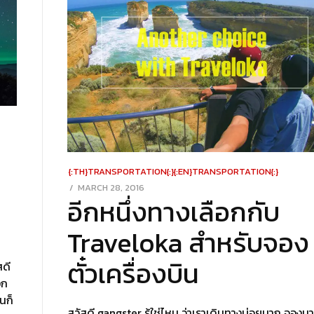
{:TH}TRANSPORTATION{:}{:EN}TRANSPORTATION{:}
POSTED
MARCH 28, 2016
MARCH
อีกหนึ่งทางเลือกกับ
ON
28,
2016
Traveloka สำหรับจอง
ตั๋วเครื่องบิน
ดี
อก
่นก็
สวัสดี gangster รู้ใช่ไหม ว่าเราเดินทางบ่อยมาก จองมา