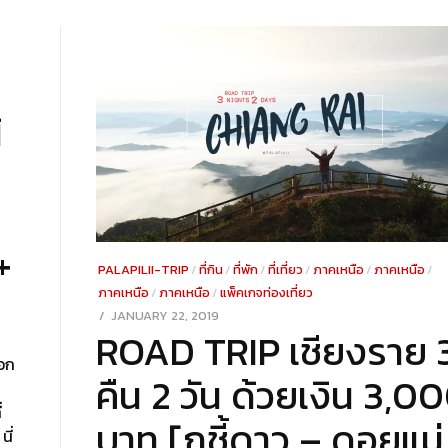
MBER
ิ
+
PALAPILII-TRIP
/
ที่กิน
/
ที่พัก
/
ที่เที่ยว
/
ภาคเหนือ
/
ภาคเหนือ
/
ภาคเหนือ
/
ภาคเหนือ
/
แพ็คเกจท่องเที่ยว
POSTED
JANUARY 22, 2019
DECEMBER
ROAD TRIP เชียงราย 
ON
23,
2021
บอก
คืน 2 วัน ด้วยเงิน 3,0
่
บาท [ภูชี้ดาว – ดอยแม่
นี่