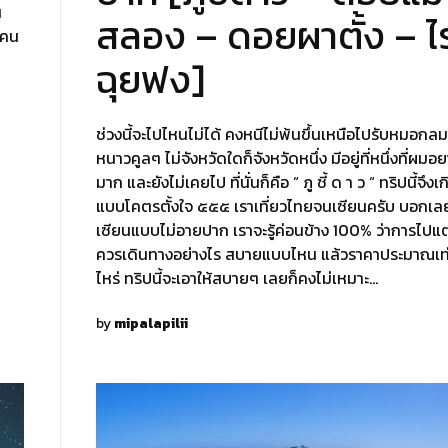
น
สลอง – ดอยผาตั้ง – ไร
นคน
ฉุยฟง]
ช่วงนี้จะไปไหนไม่ได้ คงหนีไม่พ้นขึ้นเหนือไปรับหมอกลม
หนาวคูลๆ ไม่จังหวัดใดก็จังหวัดหนึ่ง มีอยู่ที่หนึ่งที่ผม
มาก และยังไม่เคยไป ที่นั่นก็คือ “ ภู ชี้ ด า ว “ ทริปนี้จึงเก
แบบโคตรตั้งใจ ๕๕๕ เราเที่ยวไทยจนเซียนครับ บอกเลย
เซียนแบบไม่อายปาก เราจะรู้ค่อนข้าง 100% ว่าการไปแต่
ควรเดินทางอย่างไร สบายแบบไหน แล้วราคาประมาณเท
ไหร่ ทริปนี้จะเอาให้สบายๆ เลยก็คงไม่เหมาะ…
by
mipalapilii