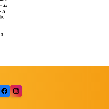
ฯตัว
อ-เค
ป็น
ดี