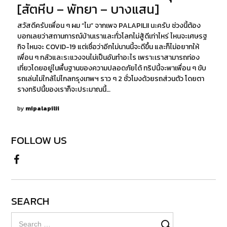
[สัตหีบ – พัทยา – บางแสน]
สวัสดีครับเพื่อน ๆ ผม “ไม” จากเพจ PALAPILII นะครับ ช่วงนี้ต้อง
บอกเลยว่าสถานการณ์บ้านเราและทั่วโลกไม่สู้ดีเท่าไหร่ ไหนจะเศษรฐ
กิจ ไหนจะ COVID-19 แต่เชื่อว่าอีกไม่นานนี้จะดีขึ้น และก็ไม่อยากให้
เพื่อน ๆ กลัวและระแวงจนไม่เป็นอันทำอะไร เพราะเราสามารถท่อง
เที่ยวโดยอยู่ในพื้นฐานของความปลอดภัยได้ ทริปนี้จะพาเพื่อน ๆ ขับ
รถเล่นไม่ใกล้ไม่ไกลกรุงเทพฯ ราว ๆ 2 ชั่วโมงด้วยรถส่วนตัว โดยตา
รางทริปนี้ของเราก็จะประมาณนี้…
by
mipalapilii
FOLLOW US
SEARCH
Search