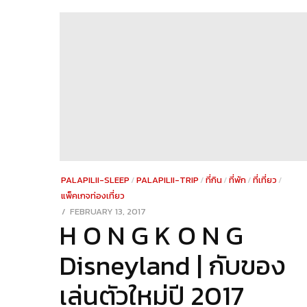
PALAPILII-SLEEP
/
PALAPILII-TRIP
/
ที่กิน
/
ที่พัก
/
ที่เที่ยว
/
แพ็คเกจท่องเที่ยว
POSTED
FEBRUARY 13, 2017
DECEMBER
H O N G K O N G
ON
29,
2021
Disneyland | กับของ
เล่นตัวใหม่ปี 2017