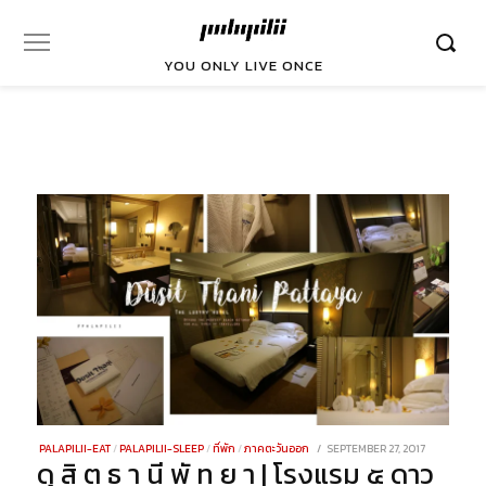
YOU ONLY LIVE ONCE
POSTED
PALAPILII-EAT
/
PALAPILII-SLEEP
/
ที่พัก
/
ภาคตะวันออก
SEPTEMBER 27, 2017
DECEMBER
ดุ สิ ต ธ า นี พั ท ย า | โรงแรม ๕ ดาว
ON
28,
2021