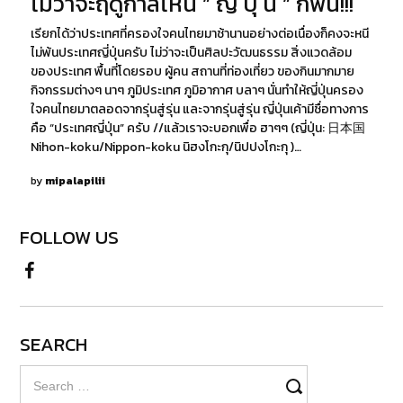
ไม่ว่าจะฤดูกาลไหน ” ญี่ ปุ่ น ” ก็ฟิน!!!
2021
เรียกได้ว่าประเทศที่ครองใจคนไทยมาช้านานอย่างต่อเนื่องก็คงจะหนี
ไม่พ้นประเทศญี่ปุ่นครับ ไม่ว่าจะเป็นศิลปะวัฒนธรรม สิ่งแวดล้อม
ของประเทศ พื้นที่โดยรอบ ผู้คน สถานที่ท่องเที่ยว ของกินมากมาย
กิจกรรมต่างๆ นาๆ ภูมิประเทศ ภูมิอากาศ บลาๆ นั่นทำให้ญี่ปุ่นครอง
ใจคนไทยมาตลอดจากรุ่นสู่รุ่น และจากรุ่นสู่รุ่น ญี่ปุ่นเค้ามีชื่อทางการ
คือ “ประเทศญี่ปุ่น” ครับ //แล้วเราจะบอกเพื่อ ฮาๆๆ (ญี่ปุ่น: 日本国
Nihon-koku/Nippon-koku นิฮงโกะกุ/นิปปงโกะกุ )…
by
mipalapilii
FOLLOW US
SEARCH
Search
for: