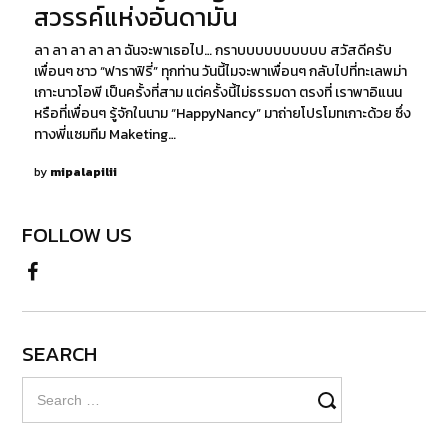
สวรรค์แห่งอันดามัน
ลา ลา ลา ลา ลา ฉันจะพาเธอไป… กราบบบบบบบบบบ สวัสดีครับ
เพื่อนๆ ชาว “ฟาราฟิรี่” ทุกท่าน วันนี้ไมจะพาเพื่อนๆ กลับไปที่ทะเลพม่า
เกาะนาวโอพี เป็นครั้งที่สาม แต่ครั้งนี้ไม่ธรรมดา ตรงที่ เราพาอิแนน
หรือที่เพื่อนๆ รู้จักในนาม “HappyNancy” มาถ่ายโปรโมทเกาะด้วย ซึ่ง
ทางพี่แซมทีม Maketing…
by
mipalapilii
FOLLOW US
SEARCH
Search
for: