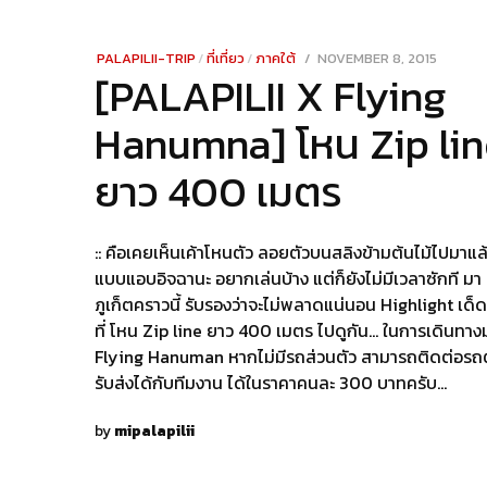
POSTED
PALAPILII-TRIP
/
ที่เที่ยว
/
ภาคใต้
NOVEMBER 8, 2015
DECEM
[PALAPILII X Flying
ON
30,
2021
Hanumna] โหน Zip lin
ยาว 400 เมตร
:: คือเคยเห็นเค้าโหนตัว ลอยตัวบนสลิงข้ามต้นไม้ไปมาแล
แบบแอบอิจฉานะ อยากเล่นบ้าง แต่ก็ยังไม่มีเวลาซักที มา
ภูเก็ตคราวนี้ รับรองว่าจะไม่พลาดแน่นอน Highlight เด็ดอ
ที่ โหน Zip line ยาว 400 เมตร ไปดูกัน… ในการเดินทางม
Flying Hanuman หากไม่มีรถส่วนตัว สามารถติดต่อรถตู
รับส่งได้กับทีมงาน ได้ในราคาคนละ 300 บาทครับ…
by
mipalapilii