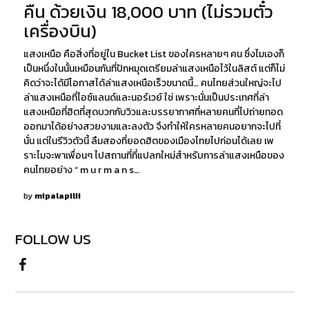
คืน ด้วยเงิน 18,000 บาท (ไม่รวมตั๋ว
เครื่องบิน)
แสงเหนือ คือสิ่งที่อยู่ใน Bucket List ของใครหลายๆ คน ซึ่งไมเองก็
เป็นหนึ่งในนั้นเหมือนกันที่ปักหมุดเตรียมล่าแสงเหนือไว้ในลิสต์ แต่ก็ไม่
คิดว่าจะได้มีโอกาสได้ล่าแสงเหนือเร็วขนาดนี้… คนไทยส่วนใหญ่จะไป
ล่าแสงเหนือที่ไอซ์แลนด์และนอร์เวย์ ใช่ เพราะนั่นเป็นประเทศที่ล่า
แสงเหนือที่ฮิตที่สุดบวกกับวิวและบรรยากาศที่หลายคนที่ไปถ่ายทอด
ออกมาได้อย่างสวยงามและลงตัว จึงทำให้ใครหลายคนอยากจะไปที่
นั่น แต่ในรีวิวตัวนี้ ลืมสองที่ยอดฮิตของเมืองไทยไปก่อนได้เลย เพ
ราะไมจะพาเพื่อนๆ ไปสถานที่ที่แปลกใหม่สำหรับการล่าแสงเหนือของ
คนไทยอย่าง “ m u r m a n s…
by
mipalapilii
FOLLOW US