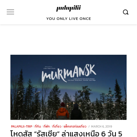
YOU ONLY LIVE ONCE
POSTED
PALAPILII-TRIP
/
ที่กิน
/
ที่พัก
/
ที่เที่ยว
/
แพ็คเกจท่องเที่ยว
MARCH 6, 2019
DECEMBER
โหดสัส “รัสเซีย” ล่าแสงเหนือ 6 วัน 5
ON
23,
2021