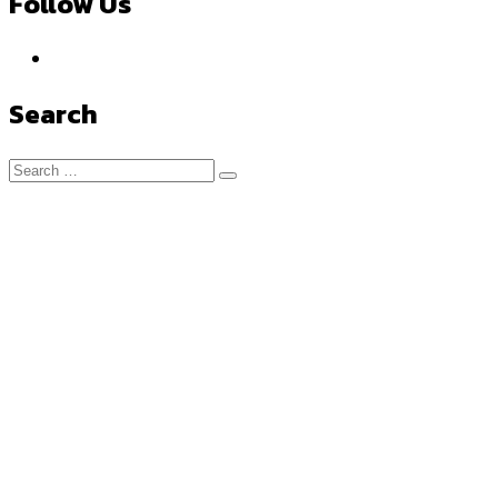
Follow Us
Search
Search
for: