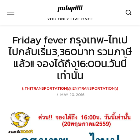
YOU ONLY LIVE ONCE
Friday fever กรุงเทพ-ไทเป
ไปกลับเริ่ม3,360บาท รวมภาษี
แล้ว!! จองได้ถึง16:00น.วันนี้
เท่านั้น
{:TH}TRANSPORTATION{:}{:EN}TRANSPORTATION{:}
POSTED
MAY 20, 2016
ON