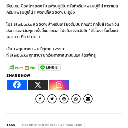
อื้มมมม….ช็อคโกแลตครีม แฟรบปูชิโน่ กรีนทีครีม แฟรบปูชิโน่ คาราเมล
ครีม แฟรบปูชิโน่ !!! พวกนี้ก็ลด 50% นะรู้ยัง
โปร Starbucks ลด 50% สำหรับเครื่องดื่มปั่น ทุกแก้ว ทุกไซส์ เฉพาะวัน
อังคารและวันพุธ ครั้งนี้ขยายเวลาโปรในแต่ละวันอีก 1 ชั่วโมง เริ่มตั้งแต่
14.00 น. ถึง 17.00 น.
เริ่ม 3 พฤษภาคม – 8 มิถุนายน 2559
ที่ Starbucks ทุกสาขา ยกเว้นสาขาสนามบินและไดรฟ์ทรู
SHARE NOW
TAGS:
#PROMOTION #COFFEE #STARBUCKS