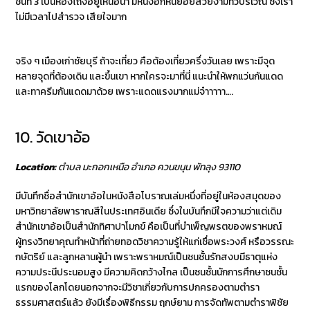
ชั้นที่ 3 เป็นห้องโถงอยู่เหนือน้ำ มีหินงอกหินย้อยสวยงามทั่วบริเวณ ซึ่งเรา
ไม่มีเวลาไปสำรวจ เสียใจมาก
จริง ๆ เมืองเก่าชัยบุรี ถ้าจะเที่ยว คือต้องเที่ยวครึ่งวันเลย เพราะมีจุด
หลายจุดที่ต้องเดิน และขึ้นเขา หากใครจะมาที่นี่ แนะนำให้พกแว่นกันแดด
และทาครีมกันแดดมาด้วย เพราะแดดแรงมากแม่จ๋าาาาา….
10. วัดเขาอ้อ
Location:
ตำบล มะกอกเหนือ อำเภอ ควนขนุน พัทลุง 93110
มีบันทึกชื่อสำนักเขาอ้อในหนังสือโบราณเล่มหนึ่งที่อยู่ในห้องสมุดของ
มหาวิทยาลัยพาราณสีในประเทศอินเดีย ซึ่ง
ในบันทึกมีใจความว่าแต่เดิม
สำนักเขาอ้อเป็นสำนักทิศาปาโมกข์ คือเป็นที่บำเพ็ญพรตของพราหมณ์
ผู้ทรงวิทยาคุณทำหน้าที่ถ่ายทอดวิชาความรู้ให้แก่เชื่อพระวงศ์ หรือวรรณะ
กษัตริย์ และลูกหลานผู้นำ เพราะพราหมณ์เป็นชนชั้นรักสงบมีธาตุแห่ง
ความประนีประนอมสูง มีความคิดกว้างไกล เป็นชนชั้นนักการศึกษาชนชั้น
แรกของโลก
โดยนอกจากจะมีวิชาเกี่ยวกับการปกครองตามตำรา
ธรรมศาสตร์แล้ว ยังมีเรื่องพิธีกรรม ฤกษ์ยาม การจัดทัพตามตำราพิชัย