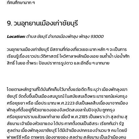
ทัศนศึกษามาก ๆ
9. วนอุทยานเมืองเก่าชัยบุรี
Location:
ตำบล ชัยบุรี อำเภอเมืองพัทลุง พัทลุง 93000
วนอุทยานเมืองเก่าชัยบุรี มีสถานที่ท่องเที่ยวเยอะมาก หลัก ๆ จะเป็นการ
เรียนรู้เรื่องราวประวัติศาสตร์ ไหว้ศาลาหลักเมืองเอย ชมถ้ำน้ำ บ่อน้ำศัก
สิทธิ์ ในยอ ถ้ำพระ ป้อมปราการรูปดาว และอีกอื่น ๆ มากมาย
โดยตามหลักฐานที่ได้บันทึกเก็บไว้มาตั้งแต่อดีต ก็ระบุว่า เมืองพัทลุงเขา
ชัยบุรี จัดตั้งขึ้นเป็นเมืองสมบูรณ์ ในสมัยสมเด็จพระนารายณ์แห่งกรุง
ศรีอยุธยา หรือ เมื่อประมาณ พ.ศ.2223 อันเป็นผลสืบเนื่องมาจากเมือง
พัทลุงที่ตั้งอยู่ที่หัวเขาแดงของจังหวัดสงขลาในปัจจุบัน ถูกกรุง
ศรีอยุธยาปราบแล้วเผาทำลาย เมื่อปี พ.ศ.2185 เป็นเพราะว่า สุลต่าน สุ
ลัยมาน เจ้าเมืองหัวเขาแดง ได้ประกาศตั้งตนเป็นอิสระ เรียกกันว่า รัฐ
สุลต่าน เมื่องพัทลุงเขาชัยบุรี ได้มีเจ้าเมืองปกครองจำนวน 9 คน โดยมี
ฟาเพรีซี หรือ ตาเพชร น้องชายของ สุลต่าน สุลัยมาน เป็นเจ้าเมืองคน