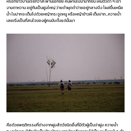
หรือที่ชาวบ้านเรียกว่าสะพานเอกชัย คนผ่านไปมามากขึ้น เห็นตัวดำ ๆ เขา
งามตาหวาน อยู่กันเป็นฝูงใหญ่ ว่ายดำผุดดำว่ายอยู่กลางบึง โผล่ขึ้นเหนือ
น้ำ ในปากจะเต็มไปด้วยหญ้ากระจูดหนู หรือหญ้าข้าวผี เต็มปาก…ควายน้ำ
เลยเริ่มเป็นที่สนใจของผู้คนนับตั้งแต่นั้นมา
คือด้วยพฤติกรรมที่ต่างจากฝูงสัตว์ชนิดอื่นที่มีตัวผู้เป็นจ่าฝูง ควายน้ำ