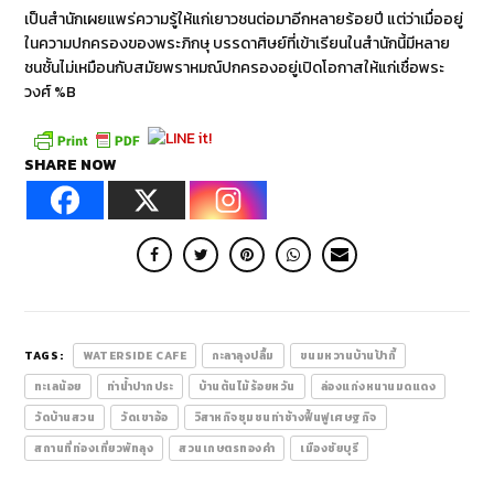
เป็นสำนักเผยแพร่ความรู้ให้แก่เยาวชนต่อมาอีกหลายร้อยปี แต่ว่าเมื่ออยู่
ในความปกครองของพระภิกษุ บรรดาศิษย์ที่เข้าเรียนในสำนักนี้มีหลาย
ชนชั้นไม่เหมือนกับสมัยพราหมณ์ปกครองอยู่เปิดโอกาสให้แก่เชื่อพระ
วงศ์ %B
SHARE NOW
TAGS:
WATERSIDE CAFE
กะลาลุงปลื้ม
ขนมหวานบ้านป้ากี้
ทะเลน้อย
ท่าน้ำปากประ
บ้านต้นไม้ร้อยหวัน
ล่องแก่งหนานมดแดง
วัดบ้านสวน
วัดเขาอ้อ
วิสาหกิจชุมชนท่าช้างฟื้นฟูเศษฐกิจ
สถานที่ท่องเที่ยวพัทลุง
สวนเกษตรทองคำ
เมืองชัยบุรี