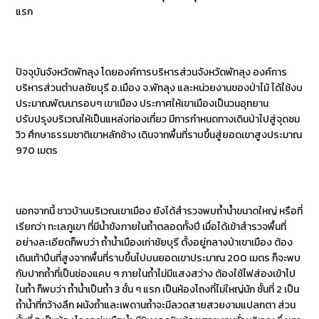
แรก
ปัจจุบันจังหวัดพัทลุง โดยองค์การบริหารส่วนจังหวัดพัทลุง องค์การ
บริหารส่วนตำบลชัยบุรี อ.เมือง จ.พัทลุง และหน่วยงานของป่าไม้ ได้ใช้งบ
ประมาณพัฒนารอบๆ เขาเมือง ประกาศให้เขาเมืองเป็นวนอุทยาน
ปรับปรุงบริเวณให้เป็นแหล่งท่องเที่ยว มีการกำหนดทางเดินป่าไปสู่จุดชม
วิว ศึกษาธรรมชาติเขาหลักช้าง เดินจากพื้นที่ราบขึ้นสู่ยอดเขาสูงประมาณ
970 เมตร
นอกจากนี้ ชาวบ้านบริเวณเขาเมือง ยังได้สำรวจพบถ้ำน้ำขนาดใหญ่ หรือที่
เรียกว่า ทะเลภูเขา ที่มีน้ำขังภายในถ้ำตลอดทั้งปี เมื่อได้เข้าสำรวจพื้นที่
อย่างละเอียดก็พบว่า ถ้ำน้ำเมืองเก่าชัยบุรี ตั้งอยู่กลางป่าเขาเมือง ต้อง
เดินเท้าปีนที่สูงจากพื้นที่ราบขึ้นไปบนยอดเขาประมาณ 200 เมตร ก็จะพบ
กับปากถ้ำที่เป็นช่องแคบ ๆ ภายในถ้ำไม่มีแสงสว่าง ต้องใช้ไฟส่องเข้าไป
ในถ้ำ ก็พบว่า ถ้ำน้ำเป็นถ้ำ 3 ชั้น ๆ แรก เป็นห้องโถงที่ไม่ใหญ่นัก ชั้นที่ 2 เป็น
ถ้ำน้ำที่กว้างลึก ผนังถ้ำและเพดานถ้ำจะมีลวดสายสวยงามแปลกตา ส่วน