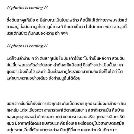
// photos is coming //
ซึ่งต้นสาคูแท้เนี่ย จะมีลักษณะเป็นไบมะพร้าว คือนี่ก็ไม่ได้ถ่ายภาพมา มัวแต่
ทานอยู่ ทั้งต้นสาคู ทั้งสาคูน้ำกระทิ คือเอาเป็นว่า ไม่ได้ถ่ายภาพมาเลยจุดนี้
มัวแต่กินข้าว กับกินของหวาน ฮ่า ๆๆๆ
// photos is coming //
แต่ก็จะเล่าง่าย ๆ ว่า ต้นสาคูเนี่ย ใบมัน เค้าใช้เอาไปทำเป็นหลังคา ส่วนต้น
มันเนี่ย พอเราตัดลำต้นออก ลำต้นจะมีแป้งอยู่ ซึ่งเค้าจะนำแป้งนั้นล่ะ มา
ขูดเอาแป้งเก็บไว้ และทำเป็นแป้งสาคูให้เราเอามาทานกัน ซึ่งก็ไม่ได้ทำได้
แค่ขนามหวานอย่างเดียว ยังทำเมนูอื่นได้ด้วย
นอกจากนั้นที่นี่ก็ยังมีการคั่วลูกประกับเม็ดทราย ลูกประเนี่ยจะคล้าย ๆ อิน
ทผาลัม แต่จะเรียวกว่า สามารถหาได้ตามเนินเขา รสชาติหวานมัน คือบ้าน
ของคุณลุงทองคำต้องบอกเลยว่าเกษตรกรของจริง ทุกยอ่างอินทรรีย์
หมด มีอากาศได้เดินรอบสวนแก คืออึ้งเลย เหมือนอยู่ในวิชาเกษตรสมัย
อยู่ประถม สิ่งที่เรียนมาทุกอย่าง มีอยู่ที่นี่หมด เหมาะสำหรับเด็ก ๆ มา