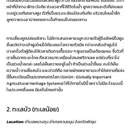
ทะเลน้อยจะมีตัวเมียเป็นหัวหน้าฝูง ชาวบ้านเรียกขานให้เป็น ‘แม่โยชน์’ จะทำ
หน้าที่นำทาง เฝ้าระวังภัย ช่วงเวลาที่ใช้ชีวิตในน้ำ ลูกควายและตัวที่อ่อนแอ
จะอยู่รวมกันกลางฝูง ตัวที่แข็งแรงจะล้อมป้องกันภัย บริเวณไหนน้ำลึก
ลูกควายจะเอาปากเกยเกาะบั้นท้ายแม่ไปตลอดทาง
การเลี้ยงถูกปล่อยอิสระ ไม่มีการสนตะพายจมูก ควายตัวผู้จึงมักหนีไปฝูง
อื่นแต่กว่าจะเข้าฝูงใหม่ได้ต้องชนะใจควายตัวเมีย กว่าจะกลับเข้าฝูงได้
บางครั้งตัวผู้ต้องใช้เวลาเดินตามตื๊อรอบ ๆ ฝูงนานเป็นเดือนแหนะ ซึ่งวิวที่
เราเห็นจากระยะไกล คือสวยมาก เหมือนไปแอฟริกาเลย แต่ช่วงที่เราไป
เป็นช่วงน้ำลดล่ะ เลยไม่เห็นควายอยู่ในน้ำ ถ้าเป็นช่วงน้ำขึ้นนะ คงได้เห็น
ควายน้ำ ตามชื่อสมใจ และข่าวดีคือ หลายฝ่ายพยายามจะทำให้สถานที่แห่ง
นี้ขึ้นทะเบียนเป็นมรดกเกษตรโลก (GIASH : Globally Important
Agricultural Heritage Systems) ให้ได้ภายในปีนี้ เพราะไม่มีอะไรแบบนี้
ในประเทศอื่นเลย มีแค่ในไทยเท่านั้น
2. ทะเลบัว (ทะเลน้อย)
Location:
ตำบลพนางตุง อำเภอควนขนุน จังหวัดพัทลุง