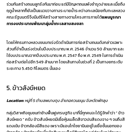
ร่วมกันสร้างถนนลูกรังกันมาก่อน แต่มีปัญหาถนนพังชำรุดง่ายและเมื่อถึง
ฤดูน้ำหลากก็ยังเป็นแนวขวางทางระบายน้ำระหว่างทะเลน้อยกับทะเลหลวง
คณะรัฐมนตรีจึงมีมติให้สร้างสายทางตามโครงการภายใต้
แผนบูรณา
การงบประมาณพัฒนาลุ่มน้ำทะเลสาบสงขลา
โดยให้กรมทางหลวงชนบทเร่งรัดดำเนินการก่อสร้างถนนดังกล่าวเฉพาะ
ส่วนที่จำเป็นเร่งด่วนในปีงบประมาณ พ.ศ. 2546 จำนวน 50 ล้านบาท และ
ใช้งบประมาณจากปีงบประมาณ พ.ศ. 2547 ถึง พ.ศ. 2549 ในการดำเนิน
ก่อสร้างต่อไปอีก 549 ล้านบาท โดยเส้นทางในช่วงที่ 2 เป็นทางยกระดับ
ระยะทาง 5.450 กิโลเมตร นั้นเอง
5. ข้าวสังข์หยด
Location:
หมู่ที่ 5 ตำบลพนางตุง อำเภอควนขนุน จังหวัดพัทลุง
กลุ่มวิสาหกิจชุมชนท่าช้างฟื้นฟูเศรษฐกิจ มาที่นี่ทุกคนจะได้รู้จักคำว่า ” ข้าว
สังข์หยด ” ครับ ข้าวสังข์หยดมีเยื่อหุ้มเมล็ดสีขาวปนสีแดงจาง ๆ จนถึงสี
แดงเข้ม ข้าวกล้องมีสีแดง เพราะมีแอนโทไซยานินอยู่ในเยื่อชั้นนอกของ