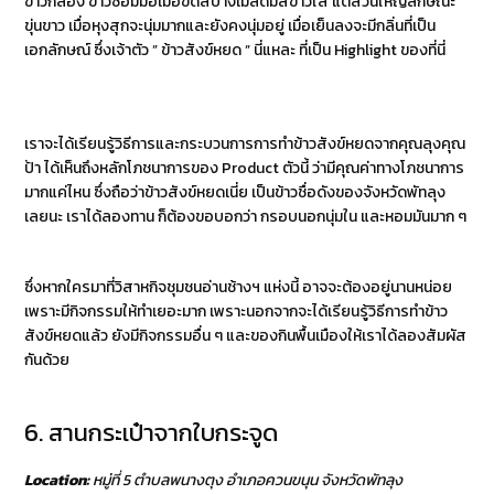
ข้าวกล้อง ข้าวซ้อมมือเมื่อขัดสีบางเมล็ดมีสีขาวใส แต่ส่วนใหญ่ลักษณะ
ขุ่นขาว เมื่อหุงสุกจะนุ่มมากและยังคงนุ่มอยู่ เมื่อเย็นลงจะมีกลิ่นที่เป็น
เอกลักษณ์ ซึ่งเจ้าตัว ” ข้าวสังข์หยด ” นี่แหละ ที่เป็น Highlight ของที่นี่
เราจะได้เรียนรู้วิธีการและกระบวนการการทำข้าวสังข์หยดจากคุณลุงคุณ
ป้า ได้เห็นถึงหลักโภชนาการของ Product ตัวนี้ ว่ามีคุณค่าทางโภชนาการ
มากแค่ไหน ซึ่งถือว่าข้าวสังข์หยดเนี่ย เป็นข้าวชื่อดังของจังหวัดพัทลุง
เลยนะ เราได้ลองทาน ก็ต้องขอบอกว่า กรอบนอกนุ่มใน และหอมมันมาก ๆ
ซึ่งหากใครมาที่วิสาหกิจชุมชนอ่านช้างฯ แห่งนี้ อาจจะต้องอยู่นานหน่อย
เพราะมีกิจกรรมให้ทำเยอะมาก เพราะนอกจากจะได้เรียนรู้วิธีการทำข้าว
สังข์หยดแล้ว ยังมีกิจกรรมอื่น ๆ และของกินพื้นเมืองให้เราได้ลองสัมผัส
กันด้วย
6. สานกระเป๋าจากใบกระจูด
Location:
หมู่ที่ 5 ตำบลพนางตุง อำเภอควนขนุน จังหวัดพัทลุง