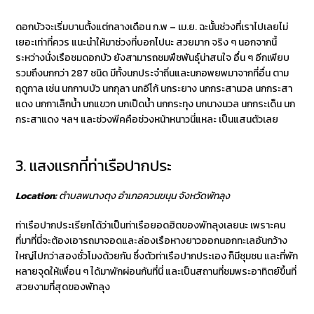
ดอกบัวจะเริ่มบานตั้งแต่กลางเดือน ก.พ – เม.ย. ฉะนั้นช่วงที่เราไปเลยไม่
เยอะเท่าที่ควร แนะนำให้มาช่วงที่บอกไปนะ สวยมาก จริง ๆ นอกจากนี้
ระหว่างนั่งเรือชมดอกบัว ยังสามารถชมพืชพันธุ์น่าสนใจ อื่น ๆ อีกเพียบ
รวมถึงนกกว่า 287 ชนิด มีทั้งนกประจำถิ่นและนกอพยพมาจากที่อื่น ตาม
ฤดูกาล เช่น นกกาบบัว นกกุลา นกอีโก้ นกระยาง นกกระสานวล นกกระสา
แดง นกกาเล็กน้ำ นกแขวก นกเป็ดน้ำ นกกระทุง นกนางนวล นกกระเด็น นก
กระสาแดง ฯลฯ และช่วงพีคคือช่วงหน้าหนาวนี่แหละ เป็นแสนตัวเลย
3. แสงแรกที่ท่าเรือปากประ
Location:
ตำบลพนางตุง อำเภอควนขนุน จังหวัดพัทลุง
ท่าเรือปากประเรียกได้ว่าเป็นท่าเรือยอดฮิตของพัทลุงเลยนะ เพราะคน
ที่มาที่นี่จะต้องเอารถมาจอดและล่องเรือหางยาวออกนอกทะเลอันกว้าง
ใหญ่ไปกว่าสองชั่วโมงด้วยกัน ซึ่งตัวท่าเรือปากประเอง ก็มีชุมชน และที่พัก
หลายจุดให้เพื่อน ๆ ได้มาพักผ่อนกันที่นี่ และเป็นสถานที่ชมพระอาทิตย์ขึ้นที่
สวยงามที่สุดของพัทลุง