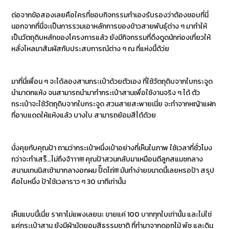
ต่อจากข้อสองเลยคือใครที่ชอบกิจกรรมทำเองรับรองว่าต้องชอบที่นี่
นอกจากที่นี่จะเป็นการรวมเอาหลักการของข้าวสายพันธุ์ต่าง ๆ มาทำให้
เป็นวัตถุดิบหลักของโครงการแล้ว ยังมีกิจกรรมที่ดึงดูดนักท่องเที่ยวให้
หลั่งไหลมาสัมผัสกับประสบการณ์ต่าง ๆ ณ ที่แห่งนี้ด้ว่ย
มาที่นี่เพื่อน ๆ จะได้ลองสานกระเป๋าด้วยตัวเอง ที่ใช้วัตถุดิบจากใบกระจูด
นำมาตกแห้ง จนสามารถนำมาทำกระเป๋าสานเพื่อใช้งานจริง ๆ ได้ ตัว
กระเป๋าจะใช้วัตถุดิบจากใบกระจูด สวนสายสะพายเนี่ย จะทำจากหญ้าแฝก
ที่อาบแดดให้แห้งแล้ว บางใบ สามารถย้อมสีได้ด้วย
นั่งคุยกับคุณป้า ถามว่ากระเป๋าหนึ่งเป๋าอย่างที่เห็นในภาพ ใช้เวลากี่ชั่วโมง
กว่าจะทำเสร็…ไม่ถึงจ้าาา!!! คุณป้าสวนกลับมาเหมือนตีลูกสแมชกลาง
สนามเทนนิสเข้ามากลางอกผม ปั๊ดโถ่!!! มันทำง่ายขนาดนี้เลยหรอป้า สรุป
คือใบหนึ่ง ป้าใช้เวลาราว ๆ 30 นาทีเท่านั้น
เห็นแบบนี้เนี่ย ราคาไม่แพงเลยนะ ขายแค่ 100 บาททุกใบเท่านั้น และไม่ใช่
แค่กระเป๋าสาน ยังมีผ้ามัดยอมสีธรรมชาติ ที่ทำมาจากดอกไม้ พ์ช และดิน