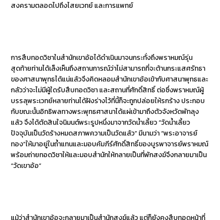
สงครามตลอดไปถึงไสยเวทย์ และการแพทย์
การสืบทอดวิชาในสำนักเขาอ้อได้ดำเนินมาจนกระทั่งถึงพราหมณ์รุ่น
สุดท้ายท่านได้เล็งเห็นถึงสถานการณ์ว่าไม่สามารถที่จะต้านกระแสศรัทธา
ของศาสนาพุทธได้แน่แล้วจึงคิดหลอมสำนักเขาอ้อเข้ากับศาสนาพุทธและ
กลัวว่าจะไม่มีผู้ใดรับสืบทอดวิชา และสถานที่ศักดิ์สิทธิ์ ต่อซึ่งพราหมณ์ผู้
บรรลุพระเวทย์หลายท่านได้ฝังร่างไว้ที่นี้ก็จะถูกปล่อยให้รกร้าง ประกอบ
กับขณะนั้นอิทธิพลทางพระพุทธศาสนาได้แผ่เข้ามาถึงตัวจังหวัดพัทลุง
แล้ว จึงได้ตัดสินใจนิมนต์พระรูปหนึ่งมาจากวัดน้ำเลี้ยว
“
วัดน้ำเลี้ยว
ปัจจุบันเป็นวัดร้างหมดสภาพความเป็นวัดแล้ว
”
มีนามว่า
“
พระอาจารย์
ทอง
”
ให้มาอยู่ในถ้ำแทนและมอบคัมภีร์ศักดิ์สิทธิ์ของบูรพาจารย์พราหมณ์
พร้อมถ่ายทอดวิชาให้และมอบสำนักให้
กลายเป็นที่พักสงฆ์จึงกลายมาเป็น
“วัดเขาอ้อ”
แม้ว่าสำนักเขาอ้อจะกลายมาเป็นสำนักสงฆ์แล้ว
แต่ก็ยังคงสืบทอดหน้าที่