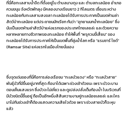
ที่นี่คือทะเลสาบน้ำจืด ที่ตั้งอยู่ใน ตำบลนางตุง และ ตำบลทะเลน้อย อำเภอ
ควนขนุน จังหวัดพัทลุง มีคลองนางเรียมยาว 2 กิโลเมตร เชื่อมระหว่าง
ทะเลน้อยกับทะเลสาบสงขลา ทะเลน้อยได้รับการประกาศเป็นเขตห้ามล่า
สัตว์ป่าทะเลน้อย แต่ประชาชนมักเรียก กันว่า “อุทยานนกน้ำทะเลน้อย” ซึ่ง
นับเป็นเขตห้ามล่าสัตว์ป่าแห่งแรกของประเทศไทยเลยล่ะ และด้วยความ
หลากหลายทางชีวภาพของทะเลน้อย ทำให้พื้นที่ “พรุควนขี้เสี้ยน” ของ
ทะเลน้อยได้รับการประกาศให้เป็นเขตพื้นที่ชุ่มน้ำโลก หรือ “แรมซาร์ ไซด์”
(Ramsar Site) แห่งแรกในเมืองไทยนั่นเอง
ซึ่งจุดเด่นของที่นี่คือการล่องเรือชม “ทะเลบัวแดง” หรือ “ทะเลบัวสาย”
พันธุ์บัวที่มีขึ้นอยู่มากที่สุด คือมาได้เฉพาะช่วงเช้าด้วยนะ เพราะบัวจะบาน
ตอนเห็นแสงแรก ซึ่งบัวจะไม่เหี่ยว และดูเปล่งปลั่งเต็มท้องน้ำ ในบริเวณที่
มีบัวชนิดนี้ขึ้นอยู่ ถือเป็นอีกหนึ่งสีสันความงามคู่ทะเลน้อยเลยล่ะ และใคร
มาไม่ทันช่วงเช้าก็ต้องแสดงความเสียใจด้วย เพราะช่วงสายบัวก็จะหุบ
แล้ว