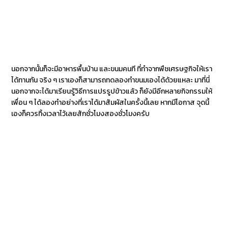
นอกจากนั้นก็จะมีอาหารพื้นบ้าน และขนมคนที ที่ทำจากพืชเศรษฐกิจให้เรา
ได้ทานกัน จริง ๆ เราเองก็สามารถทดลองทำขนมเองได้ด้วยแหละ มาที่นี่
นอกจากจะได้มาเรียนรู้วิธีการแปรรูปข้าวแล้ว ก็ยังมีอีกหลายกิจกรรมให้
เพื่อน ๆ ได้ลองทำอย่างที่เราได้มาสัมผัสในครั้งนี้เลย หากมีโอกาส จุดนี้
เองก็ควรทิ้งเวลาไว้เลยสักชั่วโมงสองชั่วโมงครับ