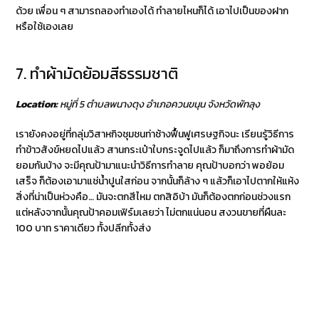
ด้วย เพื่อน ๆ สามารถลองทำเองได้ ทำลายไหนก็ได้ เอาไปเป็นของฝาก
หรือใช้เองเลย
7. ทำผ้ามัดย้อมสีธรรมชาติ
Location:
หมู่ที่ 5 ตำบลพนางตุง อำเภอควนขนุน จังหวัดพัทลุง
เรายังคงอยู่ที่กลุ่มวิสาหกิจชุมชนท่าช้างฟื้นฟูเศรษฐกิจนะ เรียนรู้วิธีการ
ทำข้าวสังข์หยดไปแล้ว สานกระเป๋าใบกระจูดไปแล้ว ก็มาถึงการทำผ้ามัด
ยอมกันบ้าง จะมีคุณป้ามาแนะนำวิธีการทำลาย คุณป้าบอกว่า พอย้อม
เสร็จ ก็ต้องเอามาแช่น้ำปูนใสก่อน จากนั้นก็ล้าง ๆ แล้วก็เอาไปตากให้แห้ง
สิ่งที่น่าเป็นห่วงคือ… มันจะตกสีไหม ตกสิอิบ้า มันก็ต้องตกก่อนช่วงแรก
แต่หลังจากนั้นคุณป้าคอมเฟิร์มเลยว่า ไม่ตกแน่นอน สงวนขายที่ผืนละ
100 บาท ราคาเดียว ทั้งปลีกทั้งส่ง