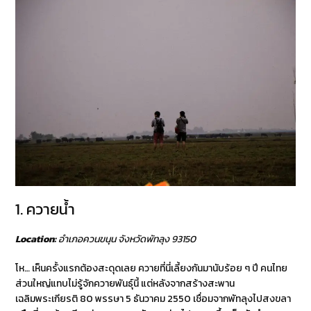
1. ควายน้ำ
Location:
อำเภอควนขนุน จังหวัดพัทลุง 93150
โห… เห็นครั้งแรกต้องสะดุดเลย ควายที่นี่เลี้ยงกันมานับร้อย ๆ ปี คนไทย
ส่วนใหญ่แทบไม่รู้จักควายพันธุ์นี้ แต่หลังจากสร้างสะพาน
เฉลิมพระเกียรติ 80 พรรษา 5 ธันวาคม 2550 เชื่อมจากพัทลุงไปสงขลา