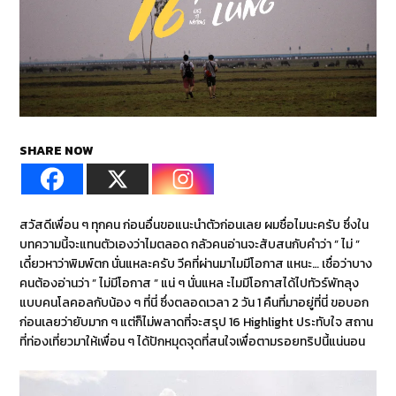
SHARE NOW
สวัสดีเพื่อน ๆ ทุกคน ก่อนอื่นขอแนะนำตัวก่อนเลย ผมชื่อไมนะครับ ซึ่งใน
บทความนี้จะแทนตัวเองว่าไมตลอด กลัวคนอ่านจะสับสนกับคำว่า ” ไม่ ”
เดี๋ยวหาว่าพิมพ์ตก นั่นแหละครับ วีคที่ผ่านมาไมมีโอกาส แหนะ… เชื่อว่าบาง
คนต้องอ่านว่า ” ไม่มีโอกาส ” แน่ ๆ นั่นแหล ะไมมีโอกาสได้ไปทัวร์พัทลุง
แบบคนโลคอลกับน้อง ๆ ที่นี่ ซึ่งตลอดเวลา 2 วัน 1 คืนที่มาอยู่ที่นี่ ขอบอก
ก่อนเลยว่ายับมาก ๆ แต่ก็ไม่พลาดที่จะสรุป 16 Highlight ประทับใจ สถาน
ที่ท่องเที่ยวมาให้เพื่อน ๆ ได้ปักหมุดจุดที่สนใจเพื่อตามรอยทริปนี้แน่นอน