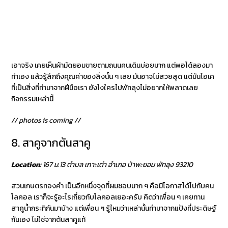
เอาจริง เคยเห็นผ้ามัดยอมขายตามถนนคนเดินบ่อยมาก แต่พอได้ลองมา
ทำเอง แล้วรู้สึกถึงคุณค่าของสิ่งนั้น ๆ เลย มันอาจไม่สวยสุด แต่มันโอเค
ที่เป็นสิ่งที่ทำมาจากฝีมือเรา ยังไงใครไปพัทลุงไม่อยากให้พลาดเลย
กิจกรรมเหล่านี้
// photos is coming //
8. สาคูจากต้นสาคู
Location:
167 ม.13 ตำบล เกาะเต่า อำเภอ ป่าพะยอม พัทลุง 93210
สวนเกษตรทองคำ เป็นอีกหนึ่งจุดที่ผมชอบมาก ๆ คือมีโอกาสได้ไปกับคน
โลคอล เราก็จะรู้อะไรเกี่ยวกับโลคอลเยอะครับ คิดว่าเพื่อน ๆ เคยทาน
สาคูน้ำกระทิกันมาบ้าง แต่เพื่อน ๆ รู้ไหมว่าเหล่านั้นทำมาจากแป้งที่ประดิษฐ์
กันเอง ไม่ใช่จากต้นสาคูแท้