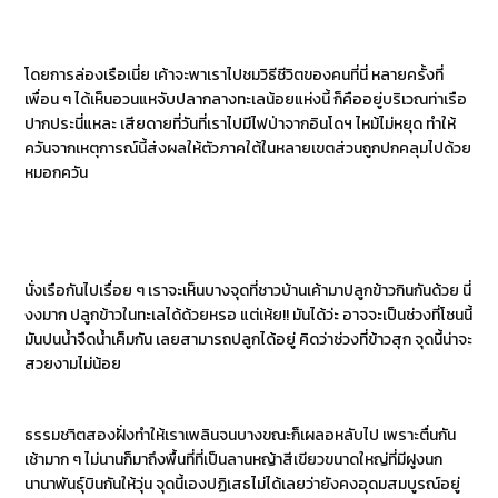
โดยการล่องเรือเนี่ย เค้าจะพาเราไปชมวิธีชีวิตของคนที่นี่ หลายครั้งที่
เพื่อน ๆ ได้เห็นอวนแหจับปลากลางทะเลน้อยแห่งนี้ ก็คืออยู่บริเวณท่าเรือ
ปากประนี่แหละ เสียดายที่วันที่เราไปมีไฟป่าจากอินโดฯ ไหม้ไม่หยุด ทำให้
ควันจากเหตุการณ์นี้ส่งผลให้ตัวภาคใต้ในหลายเขตส่วนถูกปกคลุมไปด้วย
หมอกควัน
นั่งเรือกันไปเรื่อย ๆ เราจะเห็นบางจุดที่ชาวบ้านเค้ามาปลูกข้าวกินกันด้วย นี่
งงมาก ปลูกข้าวในทะเลได้ด้วยหรอ แต่เห้ย!! มันได้ว่ะ อาจจะเป็นช่วงที่โซนนี้
มันปนน้ำจืดน้ำเค็มกัน เลยสามารถปลูกได้อยู่ คิดว่าช่วงที่ข้าวสุก จุดนี้น่าจะ
สวยงามไม่น้อย
ธรรมชาิตสองฝั่งทำให้เราเพลินจนบางขณะก็เผลอหลับไป เพราะตื่นกัน
เช้ามาก ๆ ไม่นานก็มาถึงพื้นที่ที่เป็นลานหญ้าสีเขียวขนาดใหญ่ที่มีฝูงนก
นานาพันธุ์บินกันให้วุ่น จุดนี้เองปฏิเสธไม่ได้เลยว่ายังคงอุดมสมบูรณ์อยู่