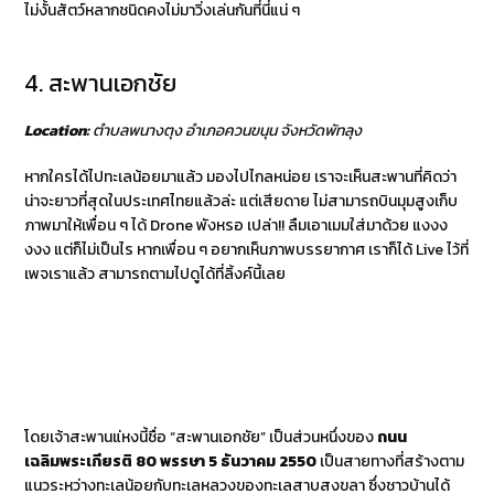
ไม่งั้นสัตว์หลากชนิดคงไม่มาวิ่งเล่นกันที่นี่แน่ ๆ
4. สะพานเอกชัย
Location:
ตำบลพนางตุง อำเภอควนขนุน จังหวัดพัทลุง
หากใครได้ไปทะเลน้อยมาแล้ว มองไปไกลหน่อย เราจะเห็นสะพานที่คิดว่า
น่าจะยาวที่สุดในประเทศไทยแล้วล่ะ แต่เสียดาย ไม่สามารถบินมุมสูงเก็บ
ภาพมาให้เพื่อน ๆ ได้ Drone พังหรอ เปล่า!! ลืมเอาเมมใส่มาด้วย แงงง
งงง แต่ก็ไม่เป็นไร หากเพื่อน ๆ อยากเห็นภาพบรรยากาศ เราก็ได้ Live ไว้ที่
เพจเราแล้ว สามารถตามไปดูได้ที่ลิ้งค์นี้เลย
โดยเจ้าสะพานแ่หงนี้ชื่อ “สะพานเอกชัย” เป็นส่วนหนึ่งของ
ถนน
เฉลิมพระเกียรติ 80 พรรษา 5 ธันวาคม 2550
เป็นสายทางที่สร้างตาม
แนวระหว่างทะเลน้อยกับทะเลหลวงของทะเลสาบสงขลา ซึ่งชาวบ้านได้